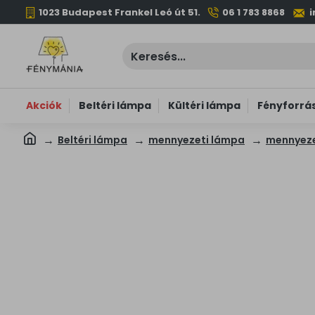
1023 Budapest Frankel Leó út 51.
06 1 783 8868
Akciók
Beltéri lámpa
Kültéri lámpa
Fényforrá
Beltéri lámpa
mennyezeti lámpa
mennyeze