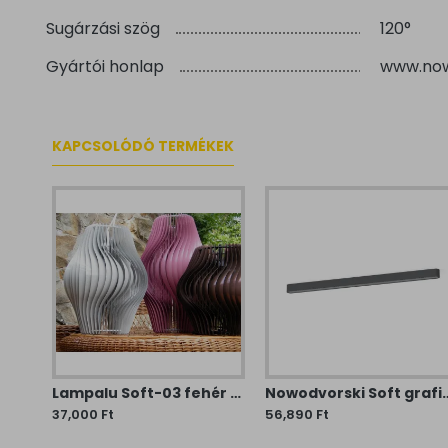
Sugárzási szög
120°
Gyártói honlap
www.now
KAPCSOLÓDÓ TERMÉKEK
Lampalu Soft-02 fehér függesztett lámpa (LAML-Soft02) E27 1 izzós IP20
Lampalu Soft-03 fehér függesztett lámpa (LAML-Soft03) E27 1 izzós IP20
Nowodvorski Soft grafit-fehér LED menny
37,000 Ft
56,890 Ft