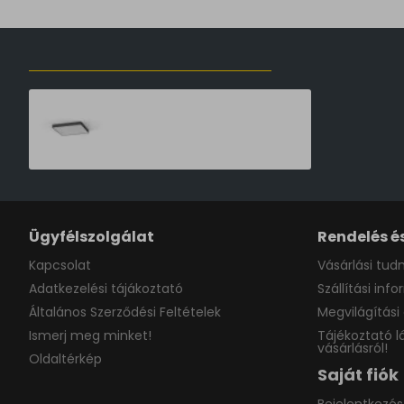
ELŐZŐLEG MEGTEKINTETT TERMÉKEK
Nowodvorski Soft grafit-fehér LED mennyezeti lámpa (TL-7530) T8 5 izzós IP20
103,590 Ft
Ügyfélszolgálat
Rendelés és
Kapcsolat
Vásárlási tudn
Adatkezelési tájákoztató
Szállítási inf
Általános Szerződési Feltételek
Megvilágítási 
Ismerj meg minket!
Tájékoztató l
vásárlásról!
Oldaltérkép
Saját fiók
Bejelentkezés