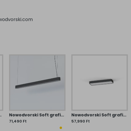
odvorski.com
ezeti lámpa (TL-7524) T8 1 izzós IP20
Nowodvorski Soft grafit-fehér LED függesztett lámpa (TL-7525) T8 1 izzós IP20
Nowodvorski Soft grafit-fehér LED mennyezeti lámpa (TL-7526) T8 2 izzós IP20
71,490 Ft
57,990 Ft