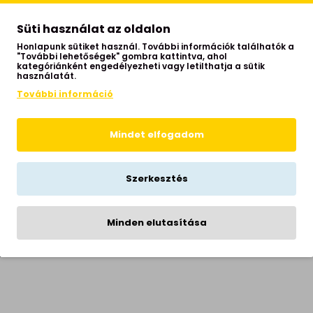
Süti használat az oldalon
Honlapunk sütiket használ. További információk találhatók a
"További lehetőségek" gombra kattintva, ahol
kategóriánként engedélyezheti vagy letilthatja a sütik
használatát.
konyha, előszoba
További információ
Mindet elfogadom
vin
Szerkesztés
Minden elutasítása
men
ra