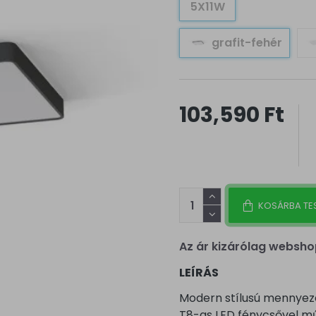
5X11W
grafit-fehér
103,590 Ft
KOSÁRBA TE
Az ár kizárólag websho
LEÍRÁS
Modern stílusú mennyezet
T8-as LED fénycsővel mű