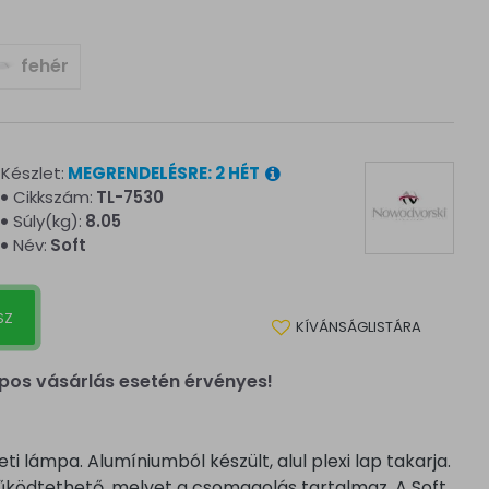
fehér
Készlet:
MEGRENDELÉSRE: 2 HÉT
Cikkszám:
TL-7530
Súly(kg):
8.05
Név:
Soft
SZ
KÍVÁNSÁGLISTÁRA
pos vásárlás esetén érvényes!
i lámpa. Alumíniumból készült, alul plexi lap takarja.
ködtethető, melyet a csomagolás tartalmaz. A Soft