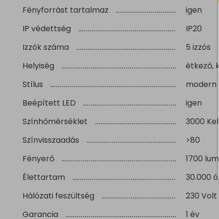
Fényforrást tartalmaz
igen
IP védettség
IP20
Izzók száma
5 izzós
Helyiség
étkező, 
Stílus
modern
Beépített LED
igen
Színhőmérséklet
3000 Kel
Színvisszaadás
>80
Fényerő
1700 lu
Élettartam
30.000 ó
Hálózati feszültség
230 Volt
Garancia
1 év