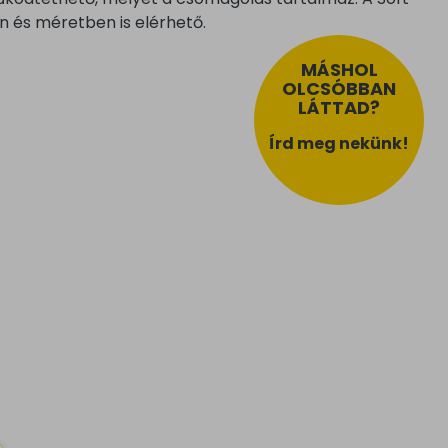
n és méretben is elérhető.
MÁSHOL
OLCSÓBBAN
LÁTTAD?
Írd meg nekünk!