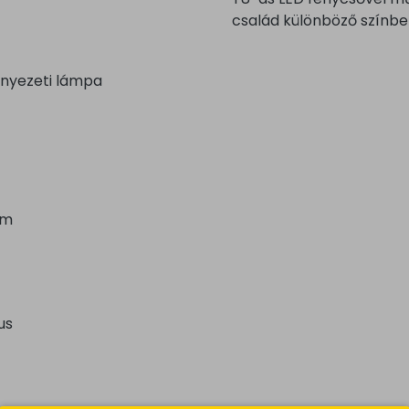
család különböző színbe
nyezeti lámpa
um
us