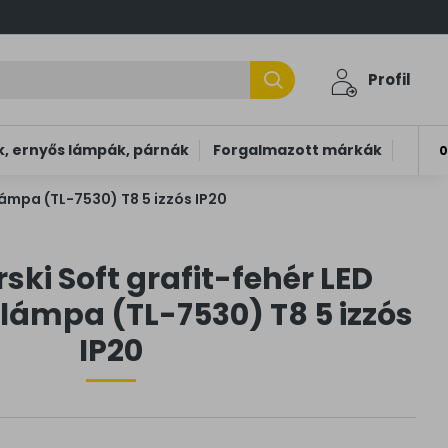
Profil
, ernyős lámpák, párnák
Forgalmazott márkák
0
ámpa (TL-7530) T8 5 izzós IP20
ki Soft grafit-fehér LED
lámpa (TL-7530) T8 5 izzós
IP20