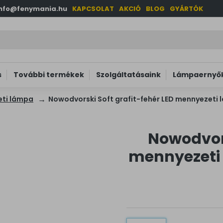
info@fenymania.hu
KAPCSOLAT
AKCIÓ
BLOG
GYÁRTÓK
s
További termékek
Szolgáltatásaink
Lámpaernyők
ti lámpa
Nowodvorski Soft grafit-fehér LED mennyezeti l
Nowodvors
mennyezeti 