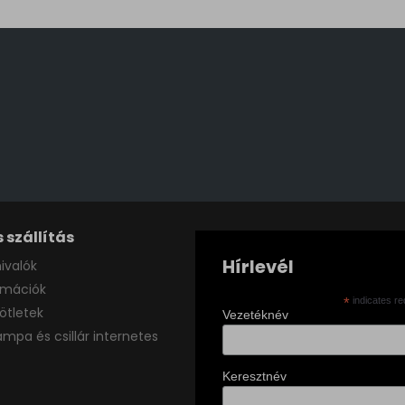
 szállítás
Hírlevél
ivalók
ormációk
*
indicates re
ötletek
Vezetéknév
ámpa és csillár internetes
Keresztnév