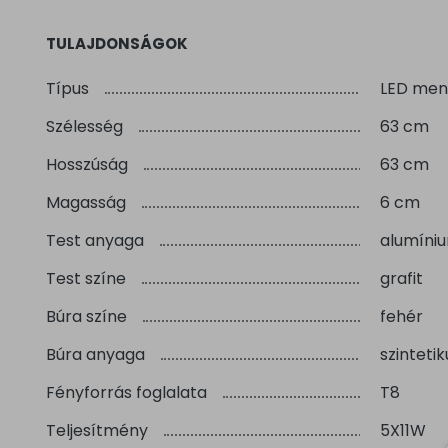
TULAJDONSÁGOK
Típus
LED men
Szélesség
63 cm
Hosszúság
63 cm
Magasság
6 cm
Test anyaga
alumíni
Test színe
grafit
Búra színe
fehér
Búra anyaga
szintetik
Fényforrás foglalata
T8
Teljesítmény
5X11W