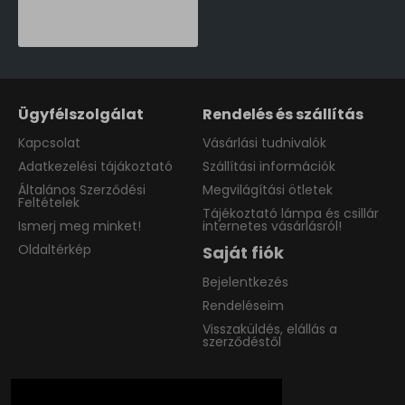
16,990 Ft
Ügyfélszolgálat
Rendelés és szállítás
Kapcsolat
Vásárlási tudnivalók
Adatkezelési tájákoztató
Szállítási információk
Általános Szerződési
Megvilágítási ötletek
Feltételek
Tájékoztató lámpa és csillár
Ismerj meg minket!
internetes vásárlásról!
Oldaltérkép
Saját fiók
Bejelentkezés
Rendeléseim
Visszaküldés, elállás a
szerződéstől