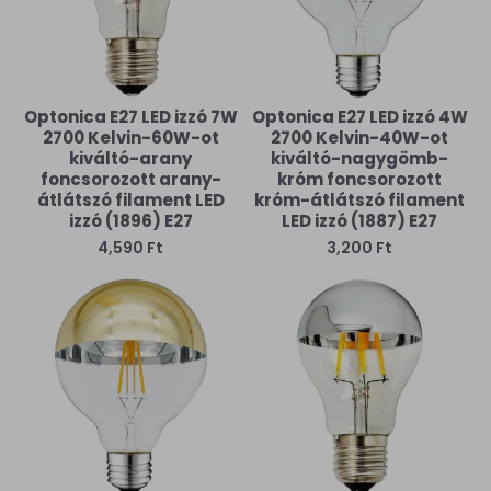
Optonica E27 LED izzó 7W
Optonica E27 LED izzó 4W
2700 Kelvin-60W-ot
2700 Kelvin-40W-ot
kiváltó-arany
kiváltó-nagygömb-
foncsorozott arany-
króm foncsorozott
átlátszó filament LED
króm-átlátszó filament
izzó (1896) E27
LED izzó (1887) E27
4,590 Ft
3,200 Ft