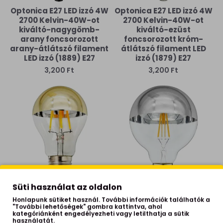
Optonica E27 LED izzó 4W
Optonica E27 LED izzó 4W
2700 Kelvin-40W-ot
2700 Kelvin-40W-ot
kiváltó-nagygömb-
kiváltó-ezüst
arany foncsorozott
foncsorozott króm-
arany-átlátszó filament
átlátszó filament LED
LED izzó (1889) E27
izzó (1879) E27
3,200 Ft
3,200 Ft
Süti használat az oldalon
Optonica E27 LED izzó 4W
Optonica E27 LED izzó 7W
Honlapunk sütiket használ. További információk találhatók a
2700 Kelvin-40W-ot
2700 Kelvin-60W-ot
"További lehetőségek" gombra kattintva, ahol
kiváltó-arany
kiváltó-nagygömb-
kategóriánként engedélyezheti vagy letilthatja a sütik
foncsorozott arany-
króm foncsorozott
használatát.