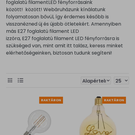
foglalatú filamentLED fényforrásaink
között! között! Webáruházunk kínálatunk
folyamatosan bővül, így érdemes később is
visszanézned új és újabb ötletekért. Amennyiben
más E27 foglalatú filament LED
izzóra, E27 foglalatú filament LED fényforrásra is
szükséged van, mint amit itt talász, keress minket
elérhetőségeinken, biztosan tudunk segíteni!
RAKTÁRON
RAKTÁRON