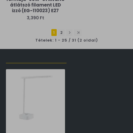
átlátszó filament LED
izzó (EG-110023) E27
3,390 Ft
1
2
Tételek: 1 - 25 / 31 (2 oldal)
LŐZŐLEG MEGTEKINTETT TERMÉKEK
Philips Tilpa fehér újratölthető LED asztali lámpa (PHI-8719514443839) LED 1 izzós IP20