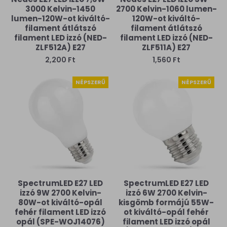
3000 Kelvin-1450
2700 Kelvin-1060 lumen-
lumen-120W-ot kiváltó-
120W-ot kiváltó-
filament átlátszó
filament átlátszó
filament LED izzó (NED-
filament LED izzó (NED-
ZLF512A) E27
ZLF511A) E27
2,200 Ft
1,560 Ft
NÉPSZERŰ
NÉPSZERŰ
SpectrumLED E27 LED
SpectrumLED E27 LED
izzó 9W 2700 Kelvin-
izzó 6W 2700 Kelvin-
80W-ot kiváltó-opál
kisgömb formájú 55W-
fehér filament LED izzó
ot kiváltó-opál fehér
opál (SPE-WOJ14076)
filament LED izzó opál