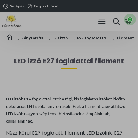
Belépés
Regisztráció
0
Fényforrás
LED izzó
E27 foglalattal
filament
LED izzó E27 foglalattal filament
LED izzók E14 foglalattal, ezek a régi, kis foglalatos izzókat kiváltó
dekorációs LED izzók, fényforrások! Ezek a filament vagy átlátszó
LED izzók nagyon szép fényt biztosítanak a lámpáinknak,
csillárjainknak.
Nézz körül E27 foglalatú filament LED izzóink, E27