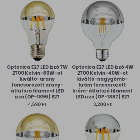
Optonica E27 LED izzó 7W
Optonica E27 LED izzó 4W
2700 Kelvin-60W-ot
2700 Kelvin-40W-ot
kiváltó-arany
kiváltó-nagygömb-
foncsorozott arany-
króm foncsorozott
átlátszó filament LED
króm-átlátszó filament
izzó (OP-1896) E27
LED izzó (OP-1887) E27
4,590 Ft
3,200 Ft