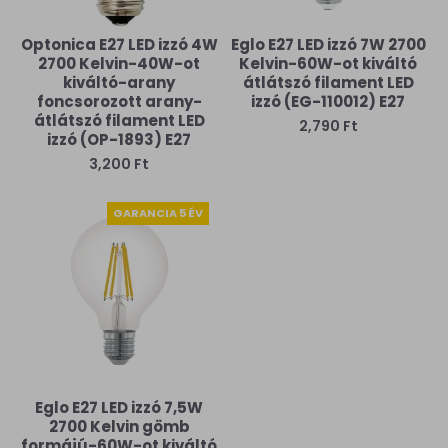
Optonica E27 LED izzó 4W
Eglo E27 LED izzó 7W 2700
2700 Kelvin-40W-ot
Kelvin-60W-ot kiváltó
kiváltó-arany
átlátszó filament LED
foncsorozott arany-
izzó (EG-110012) E27
átlátszó filament LED
2,790 Ft
izzó (OP-1893) E27
3,200 Ft
GARANCIA 5 ÉV
Eglo E27 LED izzó 7,5W
2700 Kelvin gömb
formájú-60W-ot kiváltó