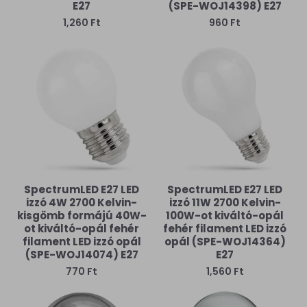
E27
(SPE-WOJ14398) E27
1,260 Ft
960 Ft
SpectrumLED E27 LED
SpectrumLED E27 LED
izzó 4W 2700 Kelvin-
izzó 11W 2700 Kelvin-
kisgömb formájú 40W-
100W-ot kiváltó-opál
ot kiváltó-opál fehér
fehér filament LED izzó
filament LED izzó opál
opál (SPE-WOJ14364)
(SPE-WOJ14074) E27
E27
770 Ft
1,560 Ft