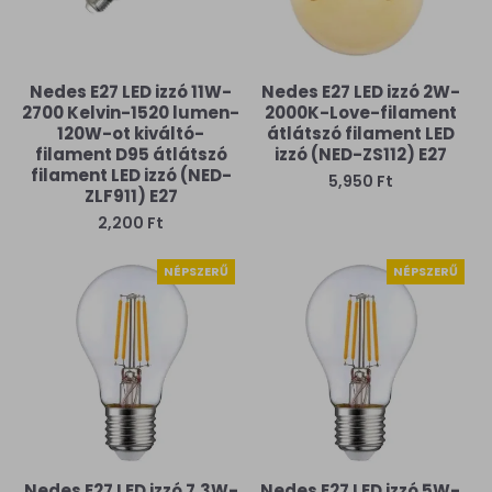
Nedes E27 LED izzó 11W-
Nedes E27 LED izzó 2W-
2700 Kelvin-1520 lumen-
2000K-Love-filament
120W-ot kiváltó-
átlátszó filament LED
filament D95 átlátszó
izzó (NED-ZS112) E27
filament LED izzó (NED-
5,950 Ft
ZLF911) E27
2,200 Ft
NÉPSZERŰ
NÉPSZERŰ
Nedes E27 LED izzó 7,3W-
Nedes E27 LED izzó 5W-