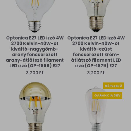
Optonica E27 LED izzó 4W
Optonica E27 LED izzó 4W
2700 Kelvin-40W-ot
2700 Kelvin-40W-ot
kiváltó-nagygömb-
kiváltó-ezüst
arany foncsorozott
foncsorozott króm-
arany-átlátszó filament
átlátszó filament LED
LED izzó (OP-1889) E27
izzó (OP-1879) E27
3,200 Ft
3,200 Ft
NÉPSZERŰ
GARANCIA 5 ÉV