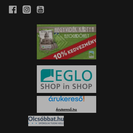
Árukereső.hu