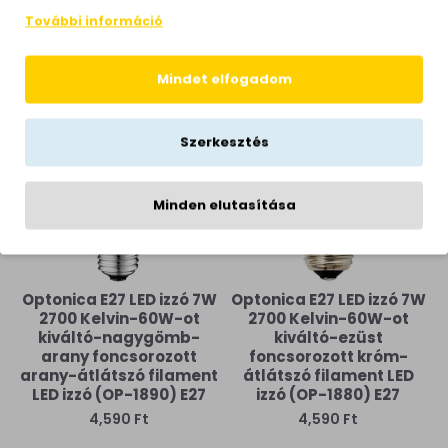
átlátszó filament LED
króm-átlátszó filament
További információ
izzó (1893) E27
LED izzó (OP-1888) E27
3,200 Ft
4,590 Ft
Mindet elfogadom
Szerkesztés
Minden elutasítása
Optonica E27 LED izzó 7W
Optonica E27 LED izzó 7W
2700 Kelvin-60W-ot
2700 Kelvin-60W-ot
kiváltó-nagygömb-
kiváltó-ezüst
arany foncsorozott
foncsorozott króm-
arany-átlátszó filament
átlátszó filament LED
LED izzó (OP-1890) E27
izzó (OP-1880) E27
4,590 Ft
4,590 Ft