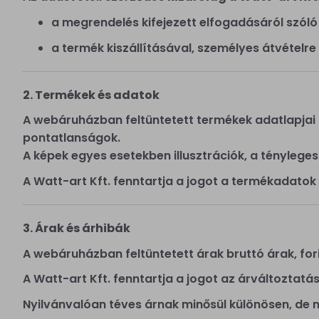
a megrendelés kifejezett elfogadásáról szóló 
a termék kiszállításával, személyes átvételre
2. Termékek és adatok
A webáruházban feltüntetett termékek adatlapjai 
pontatlanságok.
A képek egyes esetekben illusztrációk, a tényleges
A Watt-art Kft. fenntartja a jogot a termékadato
3. Árak és árhibák
A webáruházban feltüntetett árak bruttó árak, for
A Watt-art Kft. fenntartja a jogot az árváltoztatá
Nyilvánvalóan téves árnak minősül különösen, de 