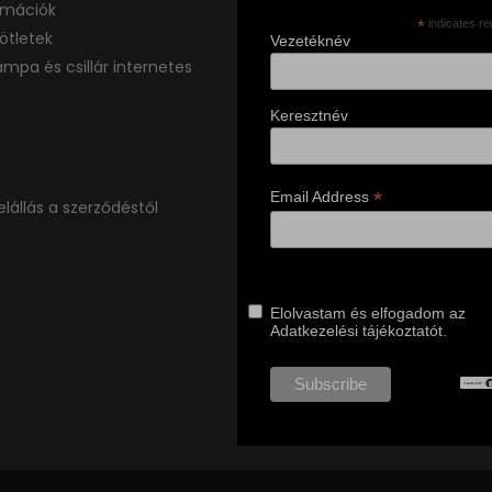
ormációk
*
indicates re
ötletek
Vezetéknév
ámpa és csillár internetes
Keresztnév
*
Email Address
elállás a szerződéstől
Elolvastam és elfogadom az
Adatkezelési tájékoztatót.