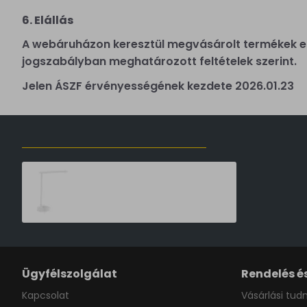
6. Elállás
A webáruházon keresztül megvásárolt termékek es
jogszabályban meghatározott feltételek szerint.
Jelen ÁSZF érvényességének kezdete 2026.01.23
ELŐZŐLEG MEGTEKINTETT TERMÉKEK
Philips Tilpa fehér újratölthető LED asztali lámpa (PHI-8719514443839) LED 1 izzós IP20
16,990 Ft
Ügyfélszolgálat
Rendelés és
Kapcsolat
Vásárlási tudn