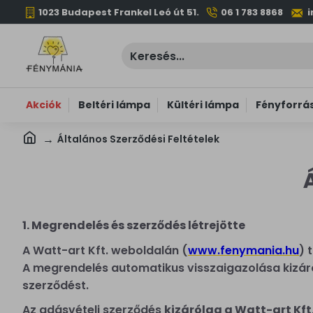
1023 Budapest Frankel Leó út 51.
06 1 783 8868
Akciók
Beltéri lámpa
Kültéri lámpa
Fényforrá
Általános Szerződési Feltételek
1. Megrendelés és szerződés létrejötte
A Watt-art Kft. weboldalán (
www.fenymania.hu
) 
A megrendelés automatikus visszaigazolása kizáról
szerződést.
Az adásvételi szerződés
kizárólag a Watt-art Kft