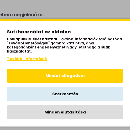
ében megjelenő ár.
les a megrendelést a hibás áron teljesíteni
, akkor 
Süti használat az oldalon
Honlapunk sütiket használ. További információk találhatók a
"További lehetőségek" gombra kattintva, ahol
kategóriánként engedélyezheti vagy letilthatja a sütik
használatát.
További információ
zes, átutalásos vagy bankkártyás fizetési módot.
lfogadását
, és
nem eredményez automatikusan szer
Mindet elfogadom
a Watt-art Kft. a befizetett összeget
haladéktalanul
Szerkesztés
Minden elutasítása
erződés létrejöttét és a vételár kiegyenlítését követ