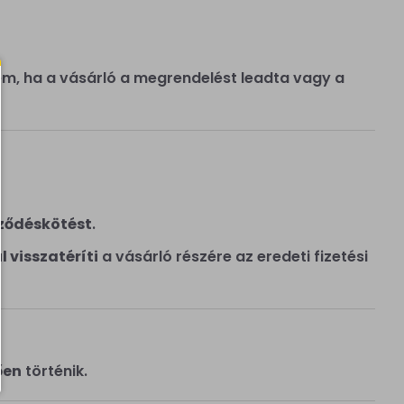
sem, ha a vásárló a megrendelést leadta vagy a
ződéskötést
.
 visszatéríti
a vásárló részére az eredeti fizetési
ően
történik.