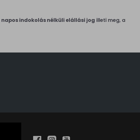
4 napos indokolás nélküli elállási jog
illeti meg, a