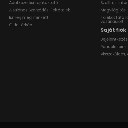
Adatkezelési tájákoztató
Szállítási inf
Általános Szerződési Feltételek
Megvilágítási 
Ismerj meg minket!
Tájékoztató l
vásárlásról!
Oldaltérkép
Saját fiók
Bejelentkezés
Rendeléseim
Visszaküldés, 