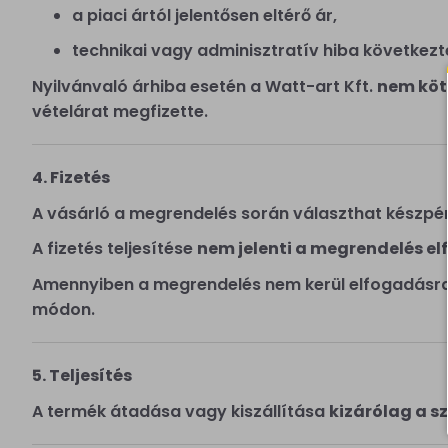
a piaci ártól jelentősen eltérő ár,
technikai vagy adminisztratív hiba következt
Nyilvánvaló árhiba esetén a Watt-art Kft.
nem köte
vételárat megfizette.
4. Fizetés
A vásárló a megrendelés során választhat készpén
A fizetés teljesítése
nem jelenti a megrendelés e
Amennyiben a megrendelés nem kerül elfogadásra, 
módon.
5. Teljesítés
A termék átadása vagy kiszállítása
kizárólag a sz