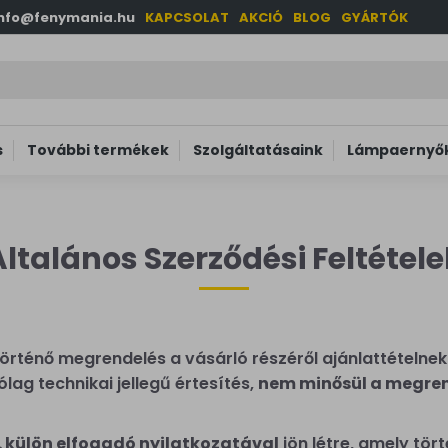
info@fenymania.hu
KAPCSOLAT
AKCIÓ
BLOG
GYÁRTÓK
s
További termékek
Szolgáltatásaink
Lámpaernyők
Általános Szerződési Feltétele
történő megrendelés a vásárló részéről ajánlattételnek
ag technikai jellegű értesítés,
nem minősül a megre
. külön elfogadó nyilatkozatával
jön létre, amely tört