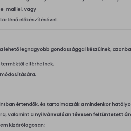
e-maillel, vagy
 történő előkészítésével.
a lehető legnagyobb gondossággal készülnek, azonban 
 terméktől eltérhetnek.
k módosítására.
intban értendők, és tartalmazzák a mindenkor hatályo
sra, valamint a
nyilvánvalóan tévesen feltüntetett ár
nem kizárólagosan: