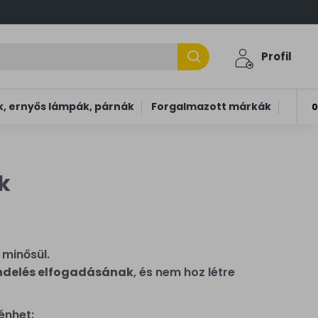
Profil
, ernyős lámpák, párnák
Forgalmazott márkák
0
k
 minősül.
ndelés elfogadásának
, és nem hoz létre
énhet: