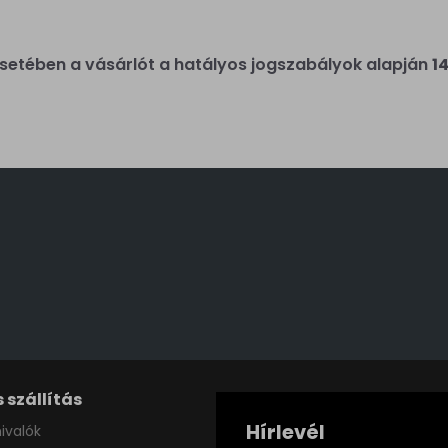
etében a vásárlót a hatályos jogszabályok alapján
1
 szállítás
Hírlevél
ivalók