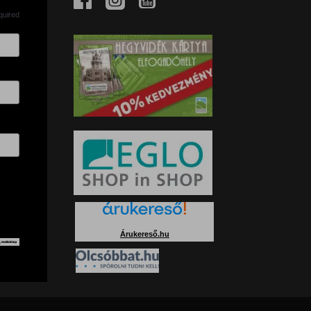
quired
Árukereső.hu