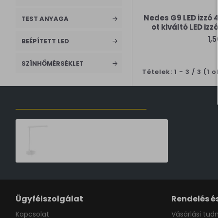
Nedes G9 LED izzó
TEST ANYAGA
ot kiváltó LED iz
1,
BEÉPÍTETT LED
SZÍNHŐMÉRSÉKLET
Tételek: 1 - 3 / 3 (1 
ELŐZŐLEG MEGTEKINTETT TERMÉKEK
Philips Tilpa fehér újratölthető LED asztali lámpa (PHI-8719514443839) LED 1 izzós IP20
16,990 Ft
Ügyfélszolgálat
Rendelés és
Kapcsolat
Vásárlási tudn