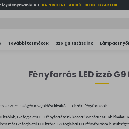
info@fenymania.hu
KAPCSOLAT
AKCIÓ
BLOG
GYÁRTÓK
s
További termékek
Szolgáltatásaink
Lámpaernyők
Fényforrás LED izzó G9 
ezek a G9-es halógén mwgoldást kiváltó LED izzók, fényforrások.
ED izzóink, G9 foglalatú LED fényforrásaink között! Webáruházunk kínálatu
yiben más
G9 foglalatú LED izzóra, G9 foglalatú LED fényforrásra
is szükséged