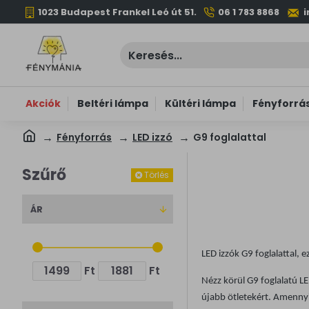
1023 Budapest Frankel Leó út 51.
06 1 783 8868
Akciók
Beltéri lámpa
Kültéri lámpa
Fényforrá
Fényforrás
LED izzó
G9 foglalattal
Szűrő
Törlés
ÁR
LED izzók G9 foglalattal, 
Ft
Ft
Nézz körül G9 foglalatú L
újabb ötletekért. Amenn