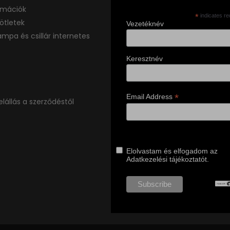
ormációk
*
indicates re
ötletek
Vezetéknév
ámpa és csillár internetes
Keresztnév
*
Email Address
elállás a szerződéstől
Elolvastam és elfogadom az
Adatkezelési tájékoztatót.