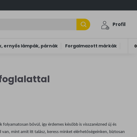
Profil
, ernyős lámpák, párnák
Forgalmazott márkák
0
foglalattal
nk folyamatosan bővül, így érdemes később is visszanézned új és
 van, mint amit itt talász, keress minket elérhetőségeinken, biztosan