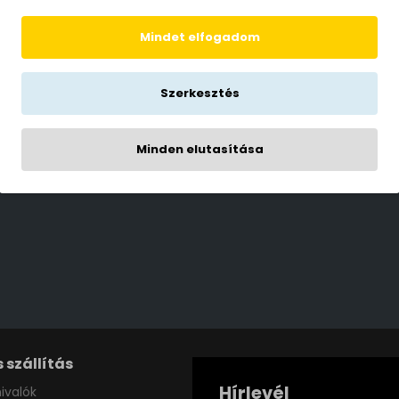
 4W 2800 Kelvin-40W-
SpectrumLED G9 LED izzó 7W
Mindet elfogadom
zó (NED-ZLS614C) G9
Kelvin-60W-ot kiváltó LED izz
WOJ14163) G9
500 Ft
1,880 Ft
Szerkesztés
oldal)
Minden elutasítása
 szállítás
Hírlevél
ivalók