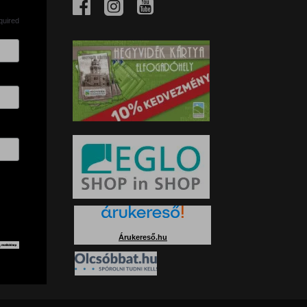
quired
Árukereső.hu