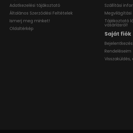
Adatkezelési tájákoztató
Szállítási inf
Általános Szerződési Feltételek
Megvilágítási 
Ismerj meg minket!
Tájékoztató l
vásárlásról!
Oldaltérkép
Saját fiók
Bejelentkezés
Rendeléseim
Visszaküldés, 