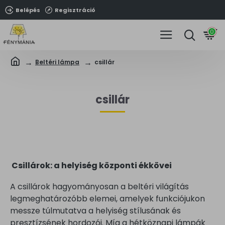
Belépés
Regisztráció
0
Beltéri lámpa
csillár
csillár
Csillárok:
a helyiség központi ékkövei
A csillárok hagyományosan a beltéri világítás
legmeghatározóbb elemei, amelyek funkciójukon
messze túlmutatva a helyiség stílusának és
presztízsének hordozói. Míg a hétköznapi lámpák