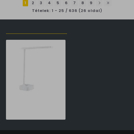
1
2
3
4
5
6
7
8
9
Tételek: 1 - 25 / 636 (26 oldal)
LŐZŐLEG MEGTEKINTETT TERMÉKEK
Philips Tilpa fehér újratölthető LED asztali lámpa (PHI-8719514443839) LED 1 izzós IP20
16,990 Ft