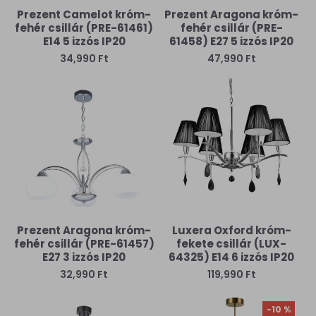
Prezent Camelot króm-
Prezent Aragona króm-
fehér csillár (PRE-61461)
fehér csillár (PRE-
E14 5 izzós IP20
61458) E27 5 izzós IP20
34,990 Ft
47,990 Ft
Prezent Aragona króm-
Luxera Oxford króm-
fehér csillár (PRE-61457)
fekete csillár (LUX-
E27 3 izzós IP20
64325) E14 6 izzós IP20
32,990 Ft
119,990 Ft
-10 %