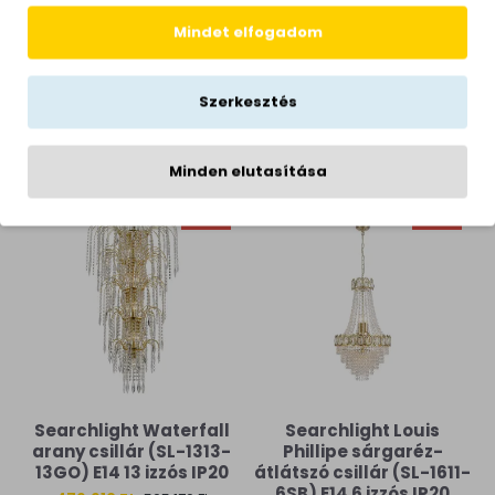
Mindet elfogadom
Nowodvorski Orto A
Nowodvorski Orto A
Szerkesztés
szürke csillár (TL-11463)
fekete csillár (TL-11462)
E14 12 izzós IP20
E14 12 izzós IP20
101,490 Ft
101,490 Ft
Minden elutasítása
-5 %
-5 %
Searchlight Waterfall
Searchlight Louis
arany csillár (SL-1313-
Phillipe sárgaréz-
13GO) E14 13 izzós IP20
átlátszó csillár (SL-1611-
6SB) E14 6 izzós IP20