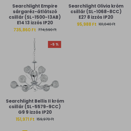
Searchlight Empire
Searchlight Olivia króm
sárgaréz-átlátszó
csillár (SL-1068-8CC)
csillár (SL-1500-13AB)
E27 8 izzós IP20
E14 13 izzós IP20
95,988 Ft
101,040 Ft
735,860 Ft
774,590 Ft
-5 %
Searchlight Bellis II króm
csillár (SL-5579-9CC)
G9 9 izzós IP20
151,971 Ft
159,970 Ft