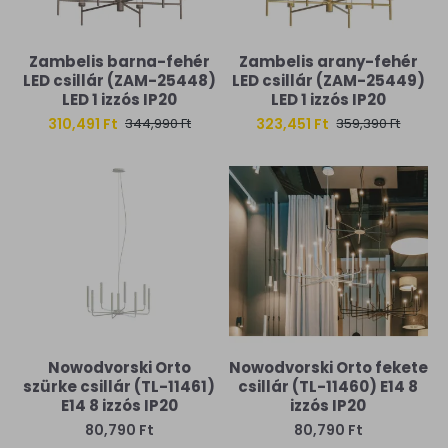
Zambelis barna-fehér
Zambelis arany-fehér
LED csillár (ZAM-25448)
LED csillár (ZAM-25449)
LED 1 izzós IP20
LED 1 izzós IP20
310,491 Ft
323,451 Ft
344,990 Ft
359,390 Ft
Nowodvorski Orto
Nowodvorski Orto fekete
szürke csillár (TL-11461)
csillár (TL-11460) E14 8
E14 8 izzós IP20
izzós IP20
80,790 Ft
80,790 Ft