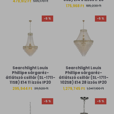
479,912 Ft
505,170 Ft
175,968 Ft
185,230 Ft
-5 %
-5 %
Searchlight Louis
Searchlight Louis
Phillipe sárgaréz-
Phillipe sárgaréz-
átlátszó csillár (SL-1711-
átlátszó csillár (SL-1711-
11SB) E14 11 izzós IP20
102SB) E14 28 izzós IP20
295,944 Ft
1,279,745 Ft
311,520 Ft
1,347,100 Ft
-5 %
-5 %