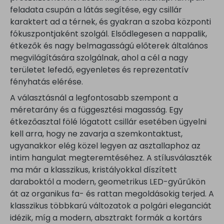
feladata csupán a látás segítése, egy csillár
karaktert ad a térnek, és gyakran a szoba központi
fókuszpontjaként szolgál. Elsődlegesen a nappalik,
étkezők és nagy belmagasságú előterek általános
megvilágítására szolgálnak, ahol a cél a nagy
területet lefedő, egyenletes és reprezentatív
fényhatás elérése.
A választásnál a legfontosabb szempont a
méretarány és a függesztési magasság. Egy
étkezőasztal fölé lógatott csillár esetében ügyelni
kell arra, hogy ne zavarja a szemkontaktust,
ugyanakkor elég közel legyen az asztallaphoz az
intim hangulat megteremtéséhez. A stílusválaszték
ma már a klasszikus, kristályokkal díszített
daraboktól a modern, geometrikus LED-gyűrűkön
át az organikus fa- és rattan megoldásokig terjed. A
klasszikus többkarú változatok a polgári eleganciát
idézik, míg a modern, absztrakt formák a kortárs