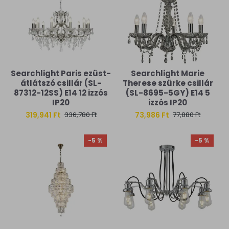
Searchlight Paris ezüst-
Searchlight Marie
átlátszó csillár (SL-
Therese szürke csillár
87312-12SS) E14 12 izzós
(SL-8695-5GY) E14 5
IP20
izzós IP20
319,941 Ft
73,986 Ft
336,780 Ft
77,880 Ft
-5 %
-5 %