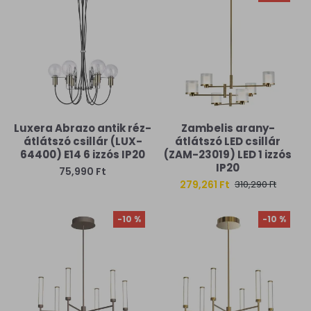
Luxera Abrazo antik réz-
Zambelis arany-
átlátszó csillár (LUX-
átlátszó LED csillár
64400) E14 6 izzós IP20
(ZAM-23019) LED 1 izzós
IP20
75,990 Ft
279,261 Ft
310,290 Ft
-10 %
-10 %