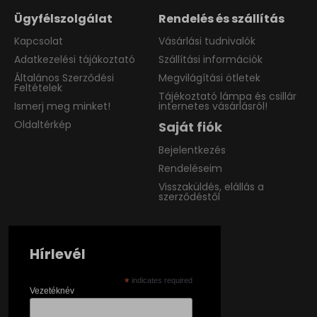
Ügyfélszolgálat
Rendelés és szállítás
Kapcsolat
Vásárlási tudnivalók
Adatkezelési tájákoztató
Szállítási információk
Általános Szerződési
Megvilágítási ötletek
Feltételek
Tájékoztató lámpa és csillár
Ismerj meg minket!
internetes vásárlásról!
Oldaltérkép
Saját fiók
Bejelentkezés
Rendeléseim
Visszaküldés, elállás a
szerződéstől
Hírlevél
*
indicates required
Vezetéknév