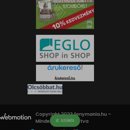
Árukereső.hu
Copyright 2023 fenymania.hu –
Minden jog fenntartva
SZŰRÉS