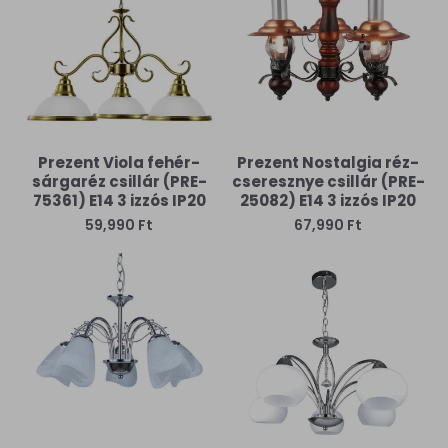
Prezent Viola fehér-
Prezent Nostalgia réz-
sárgaréz csillár (PRE-
cseresznye csillár (PRE-
75361) E14 3 izzós IP20
25082) E14 3 izzós IP20
59,990 Ft
67,990 Ft