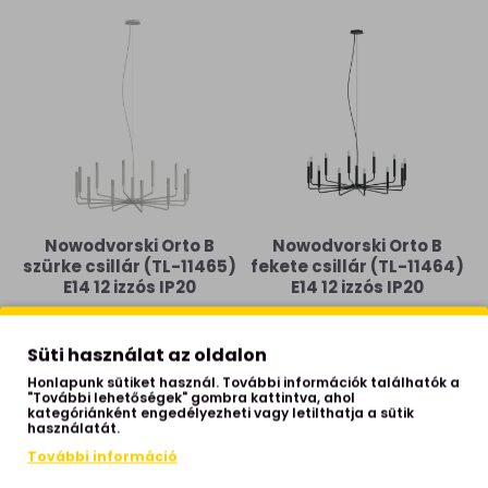
Nowodvorski Orto B
Nowodvorski Orto B
szürke csillár (TL-11465)
fekete csillár (TL-11464)
E14 12 izzós IP20
E14 12 izzós IP20
103,590 Ft
103,590 Ft
Süti használat az oldalon
Honlapunk sütiket használ. További információk találhatók a
"További lehetőségek" gombra kattintva, ahol
kategóriánként engedélyezheti vagy letilthatja a sütik
használatát.
További információ