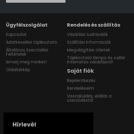
Ügyfélszolgálat
Rendelés és szállítás
Kapcsolat
Vásárlási tudnivalók
Adatkezelési tájákoztató
Szállítási információk
Általános Szerződési
Megvilágítási ötletek
Feltételek
Tájékoztató lámpa és csillár
Ismerj meg minket!
internetes vásárlásról!
Oldaltérkép
Saját fiók
Bejelentkezés
Rendeléseim
Visszaküldés, elállás a
szerződéstől
Hírlevél