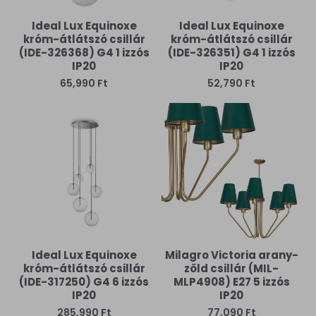
Ideal Lux Equinoxe
Ideal Lux Equinoxe
króm-átlátszó csillár
króm-átlátszó csillár
(IDE-326368) G4 1 izzós
(IDE-326351) G4 1 izzós
IP20
IP20
65,990 Ft
52,790 Ft
Ideal Lux Equinoxe
Milagro Victoria arany-
króm-átlátszó csillár
zöld csillár (MIL-
(IDE-317250) G4 6 izzós
MLP4908) E27 5 izzós
IP20
IP20
285,990 Ft
77,090 Ft