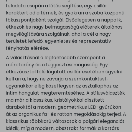
feladata csupán a látás segítése, egy csillár
karaktert ad a térnek, és gyakran a szoba központi
fókuszpontjaként szolgál. Elsődlegesen a nappalik,
étkezők és nagy belmagasságú előterek általános
megvilágítására szolgálnak, ahol a cél a nagy
területet lefedő, egyenletes és reprezentatív
fényhatás elérése.
A választásnál a legfontosabb szempont a
méretarány és a függesztési magasság. Egy
étkezőasztal fölé lógatott csillár esetében ügyelni
kell arra, hogy ne zavarja a szemkontaktust,
ugyanakkor elég közel legyen az asztallaphoz az
intim hangulat megteremtéséhez. A stílusválaszték
ma már a klasszikus, kristályokkal díszített
daraboktól a modern, geometrikus LED-gyűrűkön
át az organikus fa- és rattan megoldásokig terjed. A
klasszikus többkarú változatok a polgári eleganciát
idézik, míg a modern, absztrakt formák a kortárs