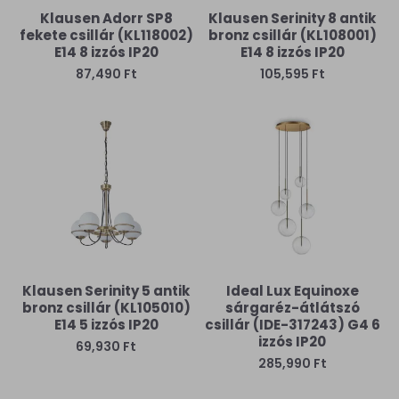
Klausen Adorr SP8
Klausen Serinity 8 antik
fekete csillár (KL118002)
bronz csillár (KL108001)
E14 8 izzós IP20
E14 8 izzós IP20
87,490 Ft
105,595 Ft
Klausen Serinity 5 antik
Ideal Lux Equinoxe
bronz csillár (KL105010)
sárgaréz-átlátszó
E14 5 izzós IP20
csillár (IDE-317243) G4 6
izzós IP20
69,930 Ft
285,990 Ft