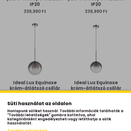
IP20
IP20
339,990 Ft
339,990 Ft
Ideal Lux Equinoxe
Ideal Lux Equinoxe
króm-átlátszó csillár
króm-átlátszó csillár
(IDE-345376) G4 1 izzós
(IDE-345369) G4 1 izzós
IP20
IP20
Süti használat az oldalon
65,990 Ft
61,590 Ft
Honlapunk sütiket használ. További információk találhatók a
"További lehetőségek" gombra kattintva, ahol
kategóriánként engedélyezheti vagy letilthatja a sütik
használatát.
További információ