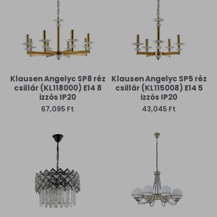
Klausen Angelyc SP8 réz
Klausen Angelyc SP5 réz
csillár (KL118000) E14 8
csillár (KL115008) E14 5
izzós IP20
izzós IP20
67,095 Ft
43,045 Ft