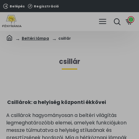
Belépés
Regisztráció
0
Beltéri lámpa
csillár
csillár
Csillárok:
a helyiség központi ékkövei
A csillárok hagyományosan a beltéri világítás
legmeghatározóbb elemei, amelyek funkciójukon
messze túlmutatva a helyiség stílusának és
presztízsének hordozói. Míg a hétköznapi lámpák