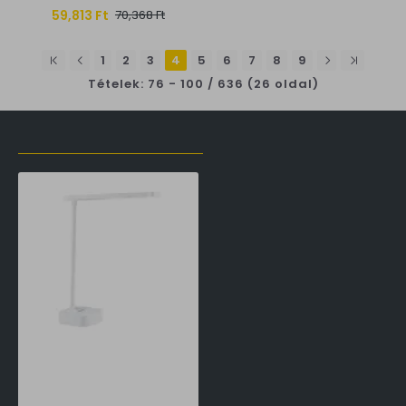
59,813 Ft
70,368 Ft
1
2
3
4
5
6
7
8
9
Tételek: 76 - 100 / 636 (26 oldal)
LŐZŐLEG MEGTEKINTETT TERMÉKEK
Philips Tilpa fehér újratölthető LED asztali lámpa (PHI-8719514443839) LED 1 izzós IP20
16,990 Ft