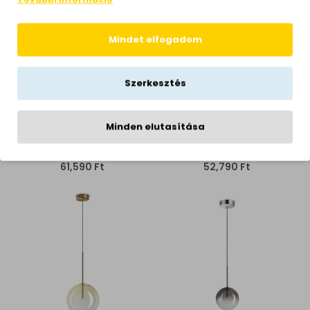
Mindet elfogadom
Szerkesztés
Ideal Lux Equinoxe
Ideal Lux Equinoxe
króm-átlátszó csillár
króm-átlátszó csillár
Minden elutasítása
(IDE-345352) G4 1 izzós
(IDE-345345) G4 1 izzós
IP20
IP20
61,590 Ft
52,790 Ft