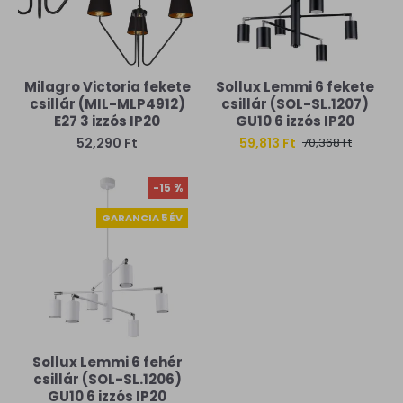
Milagro Victoria fekete
Sollux Lemmi 6 fekete
csillár (MIL-MLP4912)
csillár (SOL-SL.1207)
E27 3 izzós IP20
GU10 6 izzós IP20
52,290 Ft
59,813 Ft
70,368 Ft
-15 %
GARANCIA 5 ÉV
Sollux Lemmi 6 fehér
csillár (SOL-SL.1206)
GU10 6 izzós IP20