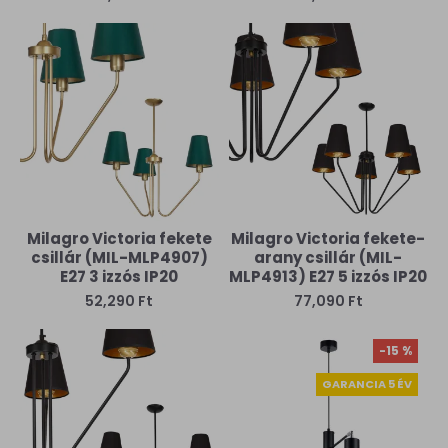
Milagro Victoria fekete
Milagro Victoria fekete-
csillár (MIL-MLP4907)
arany csillár (MIL-
E27 3 izzós IP20
MLP4913) E27 5 izzós IP20
52,290 Ft
77,090 Ft
-15 %
GARANCIA 5 ÉV