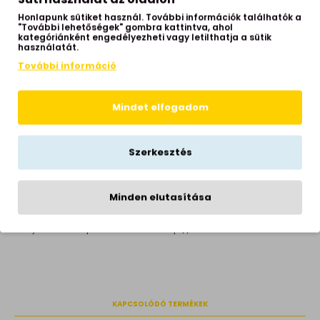
Fényforrás foglalata
E14
Honlapunk sütiket használ. További információk találhatók a
"További lehetőségek" gombra kattintva, ahol
Teljesítmény
4x9W
kategóriánként engedélyezheti vagy letilthatja a sütik
használatát.
Fényforrást tartalmaz
nem
További információ
IP védettség
IP20
Izzók száma
4 izzós
Mindet elfogadom
Helyiség
nappali, étkező, hálószoba
Stílus
klasszikus
Szerkesztés
Karok száma
4
Hálózati feszültség
220-240 Volt
Minden elutasítása
Garancia
2 év
Gyártói honlap
http://klausen.hu
KAPCSOLÓDÓ TERMÉKEK