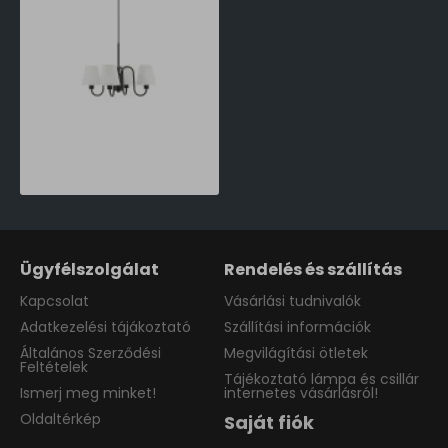
Klausen Classic 4 fekete csillár (KL104009) E14 4 izzós IP20
35,425 Ft
Ügyfélszolgálat
Rendelés és szállítás
Kapcsolat
Vásárlási tudnivalók
Adatkezelési tájákoztató
Szállítási információk
Általános Szerződési
Megvilágítási ötletek
Feltételek
Tájékoztató lámpa és csillár
Ismerj meg minket!
internetes vásárlásról!
Oldaltérkép
Saját fiók