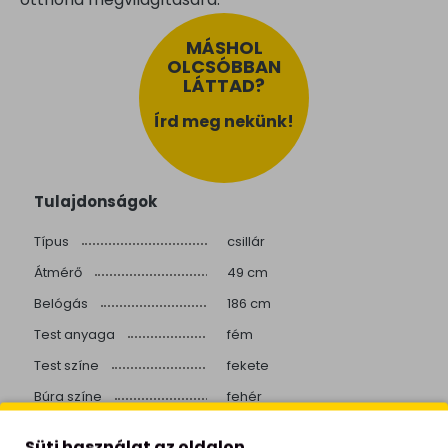
MÁSHOL
OLCSÓBBAN
LÁTTAD?
Írd meg nekünk!
Tulajdonságok
Típus
csillár
Átmérő
49 cm
Belógás
186 cm
Test anyaga
fém
Test színe
fekete
Búra színe
fehér
Búra anyaga
szintetikus
Süti használat az oldalon