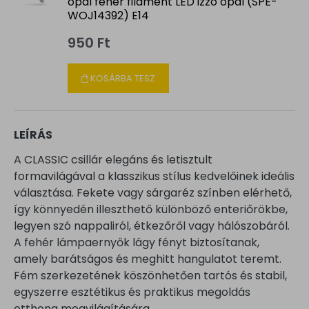
opál fehér filament LED izzó opál (SPE-
WOJ14392) E14
950 Ft
KOSÁRBA TESZ
LEÍRÁS
A CLASSIC csillár elegáns és letisztult
formavilágával a klasszikus stílus kedvelőinek ideális
választása. Fekete vagy sárgaréz színben elérhető,
így könnyedén illeszthető különböző enteriőrökbe,
legyen szó nappaliról, étkezőről vagy hálószobáról.
A fehér lámpaernyők lágy fényt biztosítanak,
amely barátságos és meghitt hangulatot teremt.
Fém szerkezetének köszönhetően tartós és stabil,
egyszerre esztétikus és praktikus megoldás
otthona megvilágítására.