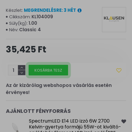
Készlet:
MEGRENDELÉSRE: 3 HÉT
Cikkszám:
KL104009
Súly(kg):
1.00
Név:
Classic 4
35,425 Ft
KOSÁRBA TESZ
Az ár kizárólag webshopos vásárlás esetén
érvényes!
AJÁNLOTT FÉNYFORRÁS
SpectrumLED E14 LED izzó 6W 2700
Kelvin-gyertya formájú 55W-ot kiváltó-