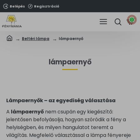
Belépés
Regisztráció
0
Beltéri lámpa
lámpaernyő
lámpaernyő
Lámpaernyők – az egyediség választása
A
lámpaernyő
nem csupán egy kiegészítő:
jelentősen befolyásolja, hogyan szóródik a fény a
helyiségben, és milyen hangulatot teremt a
világítás. Megfelelő választással a lámpa fényereje