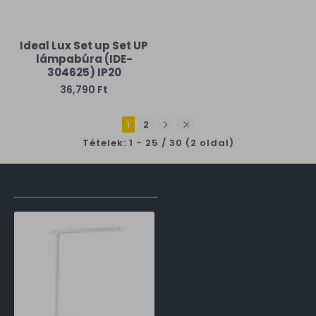
Ideal Lux Set up Set UP
lámpabúra (IDE-
304625) IP20
36,790 Ft
1
2
Tételek: 1 - 25 / 30 (2 oldal)
LŐZŐLEG MEGTEKINTETT TERMÉKEK