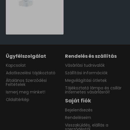
Philips Tilpa fehér újratölthető LED asztali lámpa (PHI-8719514443839) LED 1 izzós IP20
16,990 Ft
Ügyfélszolgálat
Rendelés és szállítás
Kapcsolat
Vásárlási tudnivalók
Adatkezelési tájákoztató
Szállítási információk
Általános Szerződési
Megvilágítási ötletek
Feltételek
Tájékoztató lámpa és csillár
Ismerj meg minket!
internetes vásárlásról!
Oldaltérkép
Saját fiók
Bejelentkezés
Rendeléseim
Visszaküldés, elállás a
szerződéstől