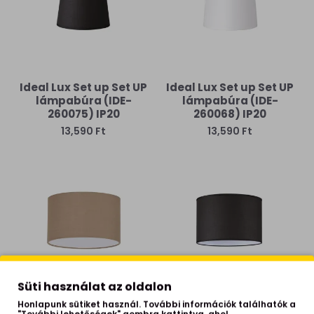
Ideal Lux Set up Set UP
Ideal Lux Set up Set UP
lámpabúra (IDE-
lámpabúra (IDE-
260075) IP20
260068) IP20
13,590 Ft
13,590 Ft
Süti használat az oldalon
Ideal Lux Set up
Ideal Lux Set up fekete
Honlapunk sütiket használ. További információk találhatók a
"További lehetőségek" gombra kattintva, ahol