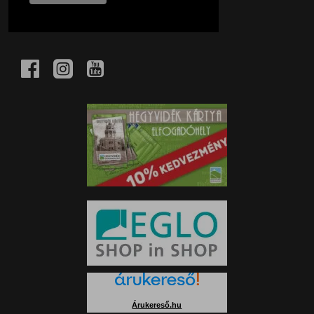
Árukereső.hu