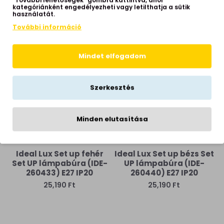
galambszürke Set UP
Set UP lámpabúra (IDE-
kategóriánként engedélyezheti vagy letilthatja a sütik
lámpabúra (IDE-
270005) E27 IP20
használatát.
304618) E27 IP20
25,190 Ft
További információ
25,190 Ft
Mindet elfogadom
Szerkesztés
Minden elutasítása
Ideal Lux Set up fehér
Ideal Lux Set up bézs Set
Set UP lámpabúra (IDE-
UP lámpabúra (IDE-
260433) E27 IP20
260440) E27 IP20
25,190 Ft
25,190 Ft