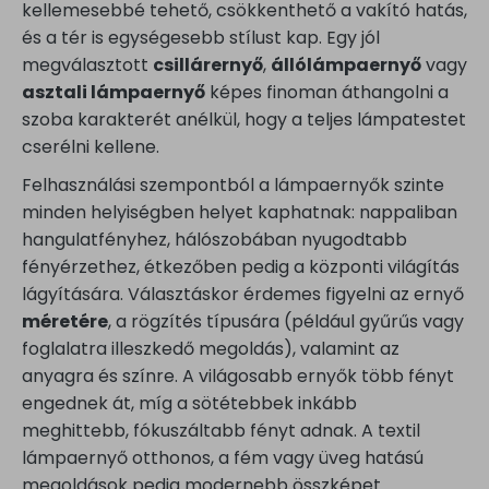
kellemesebbé tehető, csökkenthető a vakító hatás,
és a tér is egységesebb stílust kap. Egy jól
megválasztott
csillárernyő
,
állólámpaernyő
vagy
asztali lámpaernyő
képes finoman áthangolni a
szoba karakterét anélkül, hogy a teljes lámpatestet
cserélni kellene.
Felhasználási szempontból a lámpaernyők szinte
minden helyiségben helyet kaphatnak: nappaliban
hangulatfényhez, hálószobában nyugodtabb
fényérzethez, étkezőben pedig a központi világítás
lágyítására. Választáskor érdemes figyelni az ernyő
méretére
, a rögzítés típusára (például gyűrűs vagy
foglalatra illeszkedő megoldás), valamint az
anyagra és színre. A világosabb ernyők több fényt
engednek át, míg a sötétebbek inkább
meghittebb, fókuszáltabb fényt adnak. A textil
lámpaernyő otthonos, a fém vagy üveg hatású
megoldások pedig modernebb összképet