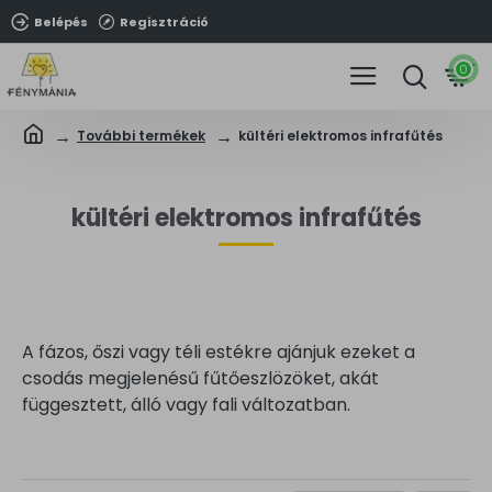
Belépés
Regisztráció
0
További termékek
kültéri elektromos infrafűtés
kültéri elektromos infrafűtés
A fázos, őszi vagy téli estékre ajánjuk ezeket a
csodás megjelenésű fűtőeszlözöket, akát
függesztett, álló vagy fali változatban.