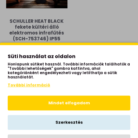
SCHULLER HEAT BLACK
fekete kültéri álló
elektromos infrafűtés
(SCH-753746) IP55
118,990 Ft
Süti használat az oldalon
Tételek: 1 - 5 / 5 (1 oldal)
Honlapunk sütiket használ. További információk találhatók a
"További lehetőségek" gombra kattintva, ahol
kategóriánként engedélyezheti vagy letilthatja a sütik
használatát.
LŐZŐLEG MEGTEKINTETT TERMÉKEK
További információ
Mindet elfogadom
Szerkesztés