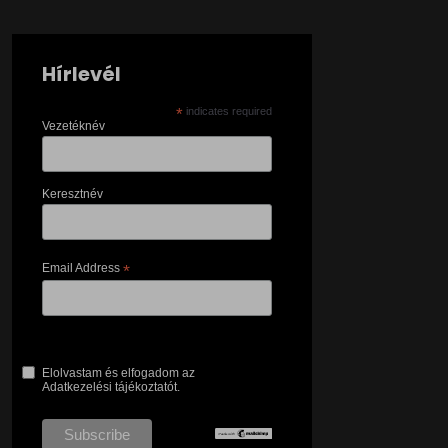
Hírlevél
*
indicates required
Vezetéknév
Keresztnév
Email Address
*
Elolvastam és elfogadom az
Adatkezelési tájékoztatót.