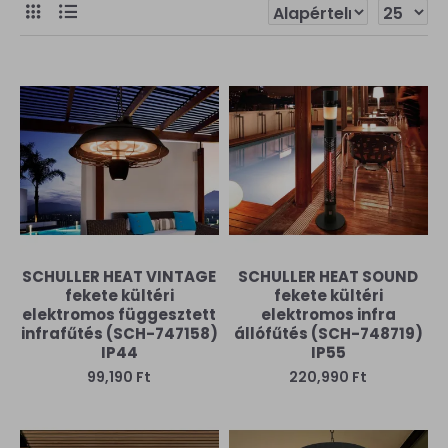
SCHULLER HEAT VINTAGE
SCHULLER HEAT SOUND
fekete kültéri
fekete kültéri
elektromos függesztett
elektromos infra
infrafűtés (SCH-747158)
állófűtés (SCH-748719)
IP44
IP55
99,190 Ft
220,990 Ft