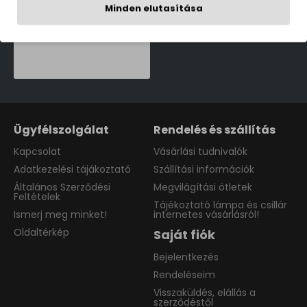
Minden elutasítása
Philips Tilpa fehér újratölthető LED asztali lámpa (PHI-8719514443839) LED 1 izzós IP20
16,990 Ft
Ügyfélszolgálat
Rendelés és szállítás
Kapcsolat
Vásárlási tudnivalók
Adatkezelési tájákoztató
Szállítási információk
Általános Szerződési
Megvilágítási ötletek
Feltételek
Tájékoztató lámpa és csillár
Ismerj meg minket!
internetes vásárlásról!
Oldaltérkép
Saját fiók
Bejelentkezés
Rendeléseim
Visszaküldés, elállás a
szerződéstől