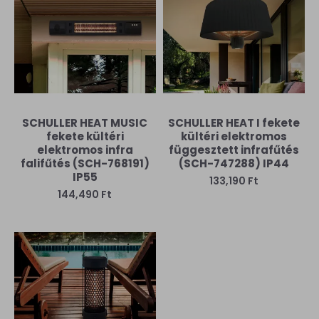
SCHULLER HEAT MUSIC
SCHULLER HEAT I fekete
fekete kültéri
kültéri elektromos
elektromos infra
függesztett infrafűtés
falifűtés (SCH-768191)
(SCH-747288) IP44
IP55
133,190 Ft
144,490 Ft