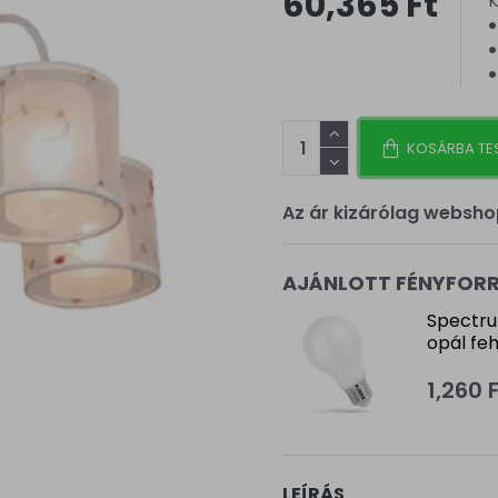
60,365 Ft
K
KOSÁRBA TE
Az ár kizárólag websho
AJÁNLOTT FÉNYFOR
Spectru
opál fe
1,260 
LEÍRÁS