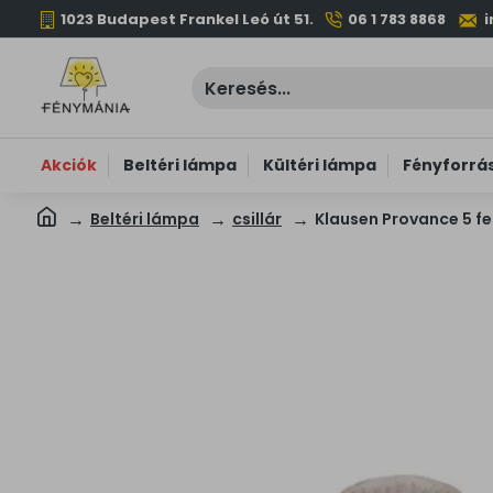
1023 Budapest Frankel Leó út 51.
06 1 783 8868
Akciók
Beltéri lámpa
Kültéri lámpa
Fényforrá
Beltéri lámpa
csillár
Klausen Provance 5 feh