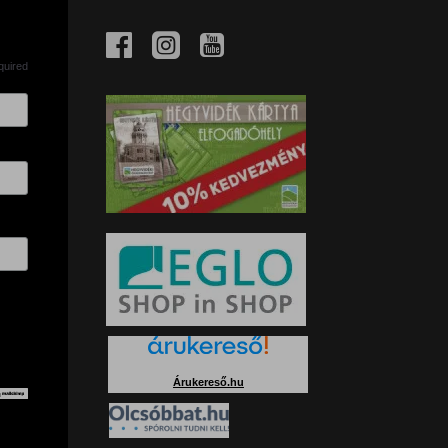
quired
Árukereső.hu