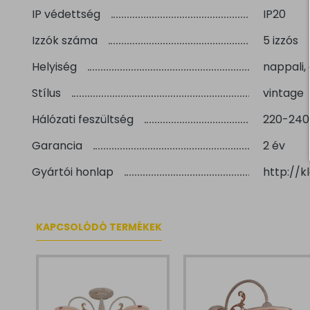
IP védettség
IP20
Izzók száma
5 izzós
Helyiség
nappali,
Stílus
vintage
Hálózati feszültség
220-240
Garancia
2 év
Gyártói honlap
http://k
KAPCSOLÓDÓ TERMÉKEK