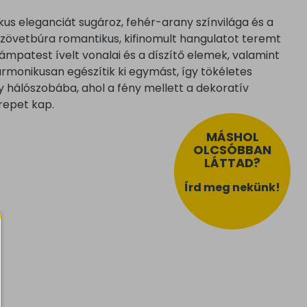
kus eleganciát sugároz, fehér-arany színvilága és a
szövetbúra romantikus, kifinomult hangulatot teremt
ámpatest ívelt vonalai és a díszítő elemek, valamint
armonikusan egészítik ki egymást, így tökéletes
 hálószobába, ahol a fény mellett a dekoratív
repet kap.
MÁSHOL
OLCSÓBBAN
LÁTTAD?
Írd meg nekünk!