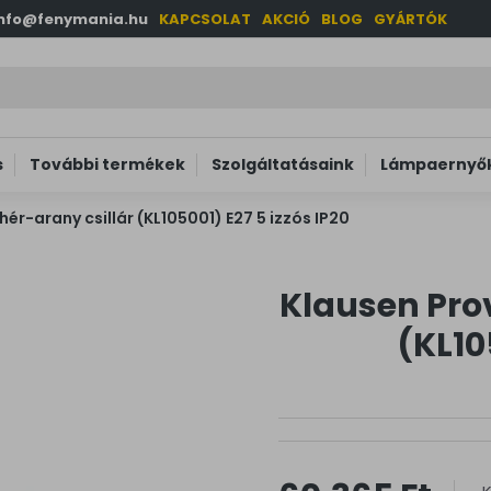
info@fenymania.hu
KAPCSOLAT
AKCIÓ
BLOG
GYÁRTÓK
s
További termékek
Szolgáltatásaink
Lámpaernyők
ér-arany csillár (KL105001) E27 5 izzós IP20
Klausen Prov
(KL10