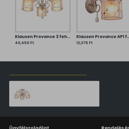
Klausen Provance 3 fehér-arany csillár (KL103004) E27 3 izzós IP20
Klausen Provance AP1 fehér-arany falikar 
40,450 Ft
12,375 Ft
ELŐZŐLEG MEGTEKINTETT TERMÉKEK
Klausen Provance 5 fehér-arany csillár (KL105001) E27 5 izzós IP20
60,365 Ft
Ügyfélszolgálat
Rendelés és