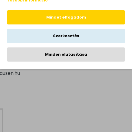
További információ
Mindet elfogadom
 étkező, hálószoba
Szerkesztés
 Volt
Minden elutasítása
lausen.hu