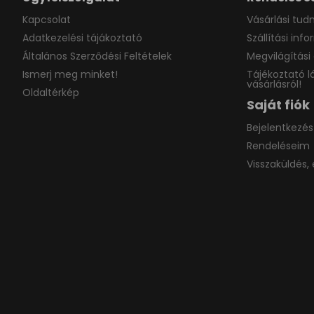
Kapcsolat
Vásárlási tudn
Adatkezelési tájákoztató
Szállítási inf
Általános Szerződési Feltételek
Megvilágítási 
Ismerj meg minket!
Tájékoztató l
vásárlásról!
Oldaltérkép
Saját fiók
Bejelentkezés
Rendeléseim
Visszaküldés, 