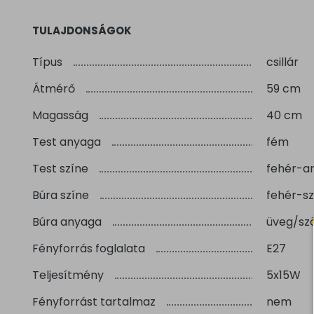
TULAJDONSÁGOK
Típus
csillár
Átmérő
59 cm
Magasság
40 cm
Test anyaga
fém
Test színe
fehér-a
Búra színe
fehér-sz
Búra anyaga
üveg/sz
Fényforrás foglalata
E27
Teljesítmény
5x15W
Fényforrást tartalmaz
nem