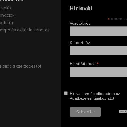
Hírlevél
ivalók
ormációk
*
indicates re
ötletek
Vezetéknév
ámpa és csillár internetes
Keresztnév
*
Email Address
elállás a szerződéstől
Elolvastam és elfogadom az
Adatkezelési tájékoztatót.