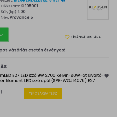
észlet:
MEGRENDELÉSRE: 3 HÉT
Cikkszám:
KL105001
Súly(kg):
1.00
Név:
Provance 5
SZ
KÍVÁNSÁGLISTÁRA
pos vásárlás esetén érvényes!
RÁS
mLED E27 LED izzó 9W 2700 Kelvin-80W-ot kiváltó-
hér filament LED izzó opál (SPE-WOJ14076) E27
Ft
KOSÁRBA TESZ