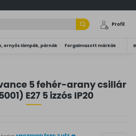
Profil
, ernyős lámpák, párnák
Forgalmazott márkák
0
ance 5 fehér-arany csillár
5001) E27 5 izzós IP20