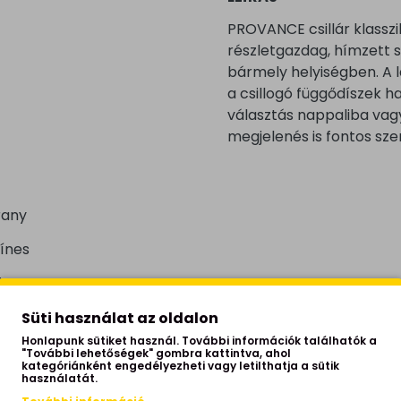
PROVANCE csillár klasszi
részletgazdag, hímzett 
bármely helyiségben. A l
a csillogó függődíszek h
választás nappaliba vagy
megjelenés is fontos sze
rany
ínes
övet
Süti használat az oldalon
Honlapunk sütiket használ. További információk találhatók a
"További lehetőségek" gombra kattintva, ahol
kategóriánként engedélyezheti vagy letilthatja a sütik
használatát.