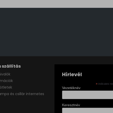
 szállítás
Hírlevél
ivalók
ormációk
*
indicates re
ötletek
Vezetéknév
ámpa és csillár internetes
Keresztnév