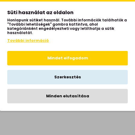
Süti használat az oldalon
Honlapunk sütiket használ. További információk találhatók a
"További lehetőségek" gombra kattintva, ahol
kategóriánként engedélyezheti vagy letilthatja a sütik
használatát.
konyha, előszoba
További információ
Mindet elfogadom
vin
Szerkesztés
Minden elutasítása
men
ra