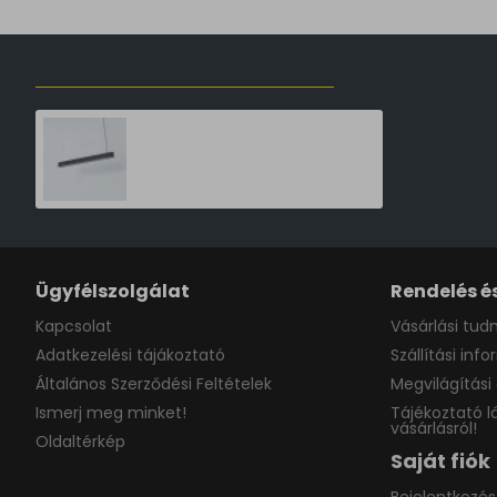
ELŐZŐLEG MEGTEKINTETT TERMÉKEK
Nowodvorski Soft grafit-fehér LED függesztett lámpa (TL-7535) T8 1 izzós IP20
66,390 Ft
Ügyfélszolgálat
Rendelés és
Kapcsolat
Vásárlási tudn
Adatkezelési tájákoztató
Szállítási inf
Általános Szerződési Feltételek
Megvilágítási 
Ismerj meg minket!
Tájékoztató l
vásárlásról!
Oldaltérkép
Saját fiók
Bejelentkezés