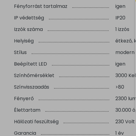
Fényforrást tartalmaz
igen
IP védettség
IP20
Izzók száma
1 izzós
Helyiség
étkező, 
Stílus
modern
Beépített LED
igen
Színhőmérséklet
3000 Kel
Színvisszaadás
>80
Fényerő
2300 lu
Élettartam
30.000 ó
Hálózati feszültség
230 Volt
Garancia
1 év