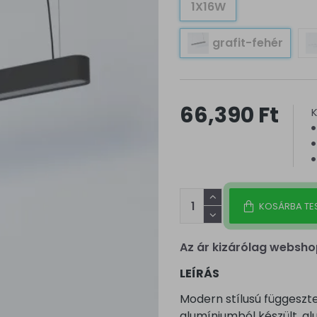
1X16W
grafit-fehér
66,390 Ft
K
KOSÁRBA TE
Az ár kizárólag websho
LEÍRÁS
Modern stílusú függeszt
alumíniumból készült, al