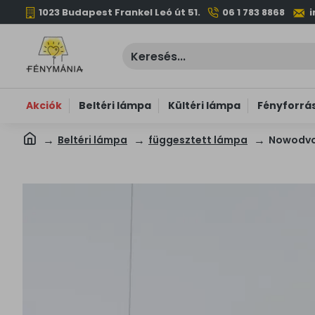
1023 Budapest Frankel Leó út 51.
06 1 783 8868
Akciók
Beltéri lámpa
Kültéri lámpa
Fényforrá
Beltéri lámpa
függesztett lámpa
Nowodvor