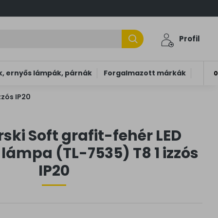
Profil
, ernyős lámpák, párnák
Forgalmazott márkák
0
zzós IP20
ki Soft grafit-fehér LED
 lámpa (TL-7535) T8 1 izzós
IP20