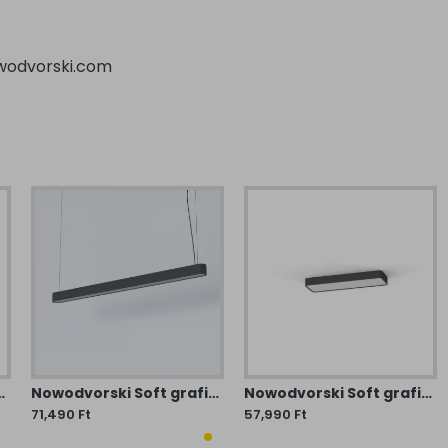
odvorski.com
ezeti lámpa (TL-7524) T8 1 izzós IP20
Nowodvorski Soft grafit-fehér LED függesztett lámpa (TL-7525) T8 1 izzós IP20
Nowodvorski Soft grafit-fehér LED mennyezeti lámpa (TL-7526) T8 2 izzós IP20
71,490 Ft
57,990 Ft