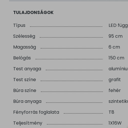
TULAJDONSÁGOK
Típus
LED füg
Szélesség
95 cm
Magasság
6 cm
Belógás
150 cm
Test anyaga
alumíni
Test színe
grafit
Búra színe
fehér
Búra anyaga
szintetik
Fényforrás foglalata
T8
Teljesítmény
1X16W