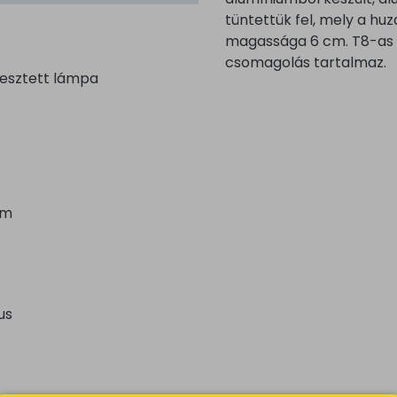
tüntettük fel, mely a hu
magassága 6 cm. T8-as 
csomagolás tartalmaz.
gesztett lámpa
um
us