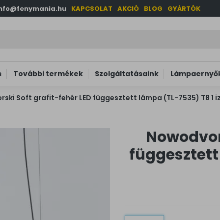
info@fenymania.hu
KAPCSOLAT
AKCIÓ
BLOG
GYÁRTÓK
s
További termékek
Szolgáltatásaink
Lámpaernyők
ski Soft grafit-fehér LED függesztett lámpa (TL-7535) T8 1 i
Nowodvors
függesztett