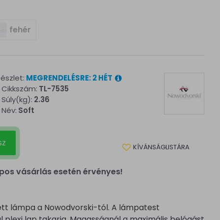
fehér
észlet:
MEGRENDELÉSRE: 2 HÉT
Cikkszám:
TL-7535
Súly(kg):
2.36
Név:
Soft
SZ
KÍVÁNSÁGLISTÁRA
pos vásárlás esetén érvényes!
ett lámpa a Nowodvorski-tól. A lámpatest
ul plexi lap takarja. Magasságnál a maximális belógást