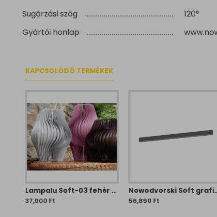
Sugárzási szög
120°
Gyártói honlap
www.now
KAPCSOLÓDÓ TERMÉKEK
Lampalu Soft-02 fehér függesztett lámpa (LAML-Soft02) E27 1 izzós IP20
Lampalu Soft-03 fehér függesztett lámpa (LAML-Soft03) E27 1 izzós IP20
Nowodvorski Soft grafit-fehér LED menny
37,000 Ft
56,890 Ft