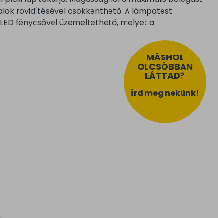
zalok rövidítésével csökkenthető. A lámpatest
LED fénycsővel üzemeltethető, melyet a
MÁSHOL
OLCSÓBBAN
LÁTTAD?
Írd meg nekünk!