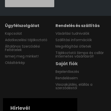
Ügyfélszolgálat
Rendelés és szállítás
Kapcsolat
Vásárlási tudnivalók
Adatkezelési tájákoztató
Szállítási információk
Általános Szerződési
Megvilágítási ötletek
Feltételek
Tájékoztató lámpa és csillár
Ismerj meg minket!
internetes vásárlásról!
Oldaltérkép
Saját fiók
Bejelentkezés
Rendeléseim
Visszaküldés, elállás a
szerződéstől
Hírlevél