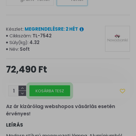
Készlet:
MEGRENDELÉSRE: 2 HÉT
Cikkszám:
TL-7542
Súly(kg):
4.32
Név:
Soft
72,490 Ft
KOSÁRBA TESZ
Az ár kizárólag webshopos vásárlás esetén
érvényes!
LEÍRÁS
Modern stílusú mennyezeti lámpa. Alumíniumból