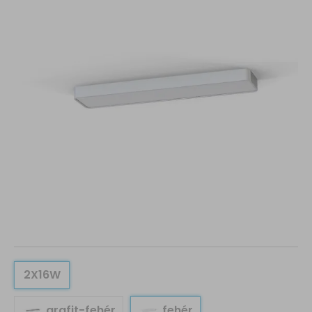
2X16W
grafit-fehér
fehér