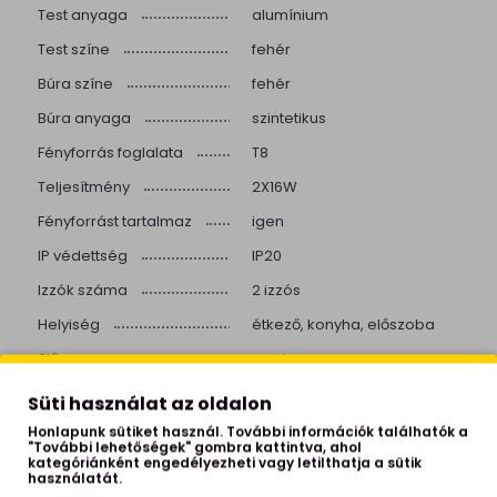
Test anyaga
alumínium
Test színe
fehér
Búra színe
fehér
Búra anyaga
szintetikus
Fényforrás foglalata
T8
Teljesítmény
2X16W
Fényforrást tartalmaz
igen
IP védettség
IP20
Izzók száma
2 izzós
Helyiség
étkező, konyha, előszoba
Stílus
modern
Beépített LED
igen
Süti használat az oldalon
Színhőmérséklet
3000 Kelvin
Honlapunk sütiket használ. További információk találhatók a
"További lehetőségek" gombra kattintva, ahol
Színvisszaadás
>80
kategóriánként engedélyezheti vagy letilthatja a sütik
használatát.
Fényerő
1700 lumen