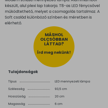
készült, alul plexi lap takarja. T8-as LED fénycsővel
működtethető, melyet a csomagolás tartalmaz. A
Soft család különböző színben és méretben is
elérhető.
MÁSHOL
OLCSÓBBAN
LÁTTAD?
Írd meg nekünk!
Tulajdonságok
Típus
LED mennyezeti lámpa
Szélesség
93,5 cm
Hosszúság
20 cm
Magasság
6 cm