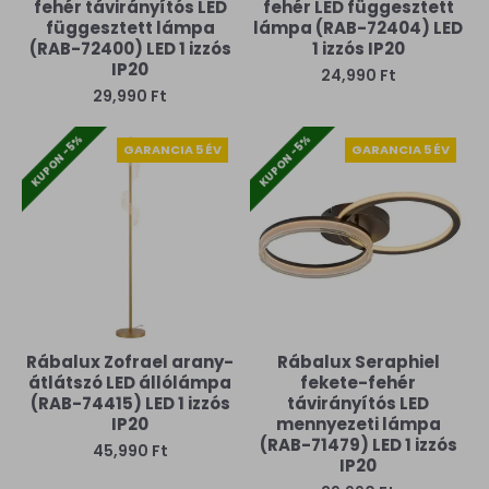
fehér távirányítós LED
fehér LED függesztett
függesztett lámpa
lámpa (RAB-72404) LED
(RAB-72400) LED 1 izzós
1 izzós IP20
IP20
24,990 Ft
29,990 Ft
KUPON -5%
KUPON -5%
GARANCIA 5 ÉV
GARANCIA 5 ÉV
Rábalux Zofrael arany-
Rábalux Seraphiel
átlátszó LED állólámpa
fekete-fehér
(RAB-74415) LED 1 izzós
távirányítós LED
IP20
mennyezeti lámpa
(RAB-71479) LED 1 izzós
45,990 Ft
IP20