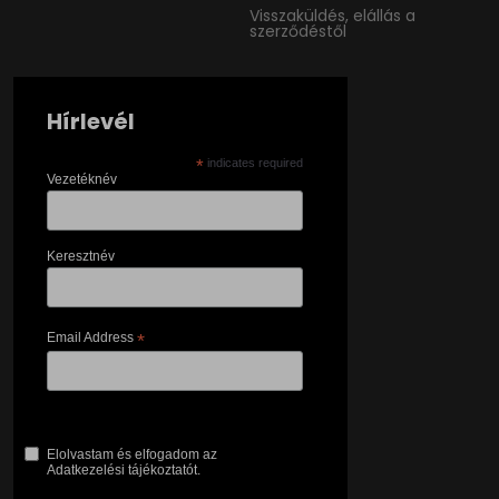
Visszaküldés, elállás a
szerződéstől
Hírlevél
*
indicates required
Vezetéknév
Keresztnév
Email Address
*
Elolvastam és elfogadom az
Adatkezelési tájékoztatót.