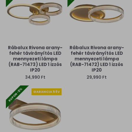
Rábalux Rivona arany-
Rábalux Rivona arany-
fehér távirányítós LED
fehér távirányítós LED
mennyezeti lámpa
mennyezeti lámpa
(RAB-71473) LED 1 izzós
(RAB-71472) LED 1 izzós
IP20
IP20
34,990 Ft
29,990 Ft
KUPON -5%
GARANCIA 5 ÉV