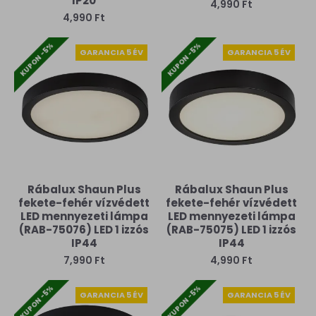
IP20
4,990 Ft
4,990 Ft
KUPON -5%
KUPON -5%
GARANCIA 5 ÉV
GARANCIA 5 ÉV
Rábalux Shaun Plus
Rábalux Shaun Plus
fekete-fehér vízvédett
fekete-fehér vízvédett
LED mennyezeti lámpa
LED mennyezeti lámpa
(RAB-75076) LED 1 izzós
(RAB-75075) LED 1 izzós
IP44
IP44
7,990 Ft
4,990 Ft
KUPON -5%
KUPON -5%
GARANCIA 5 ÉV
GARANCIA 5 ÉV