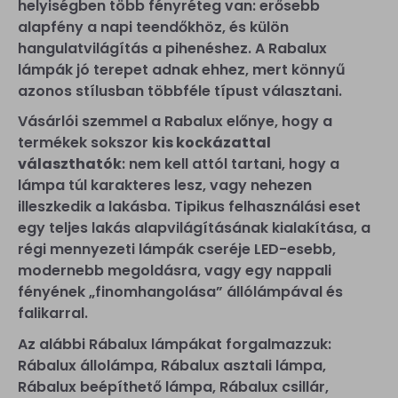
helyiségben több fényréteg van: erősebb
alapfény a napi teendőkhöz, és külön
hangulatvilágítás a pihenéshez. A Rabalux
lámpák jó terepet adnak ehhez, mert könnyű
azonos stílusban többféle típust választani.
Vásárlói szemmel a Rabalux előnye, hogy a
termékek sokszor
kis kockázattal
választhatók
: nem kell attól tartani, hogy a
lámpa túl karakteres lesz, vagy nehezen
illeszkedik a lakásba. Tipikus felhasználási eset
egy teljes lakás alapvilágításának kialakítása, a
régi mennyezeti lámpák cseréje LED-esebb,
modernebb megoldásra, vagy egy nappali
fényének „finomhangolása” állólámpával és
falikarral.
Az alábbi Rábalux lámpákat forgalmazzuk:
Rábalux állolámpa, Rábalux asztali lámpa,
Rábalux beépíthető lámpa, Rábalux csillár,