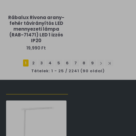
Rábalux Rivona arany-
fehér távirányítós LED
mennyezeti lámpa
(RAB-71471) LED 1 izzós
IP20
19,990 Ft
1
2
3
4
5
6
7
8
9
Tételek: 1 - 25 / 2241 (90 oldal)
LŐZŐLEG MEGTEKINTETT TERMÉKEK