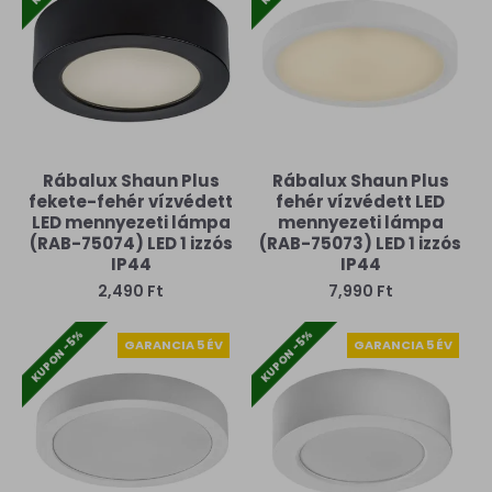
Rábalux Shaun Plus
Rábalux Shaun Plus
fekete-fehér vízvédett
fehér vízvédett LED
LED mennyezeti lámpa
mennyezeti lámpa
(RAB-75074) LED 1 izzós
(RAB-75073) LED 1 izzós
IP44
IP44
2,490 Ft
7,990 Ft
KUPON -5%
KUPON -5%
GARANCIA 5 ÉV
GARANCIA 5 ÉV