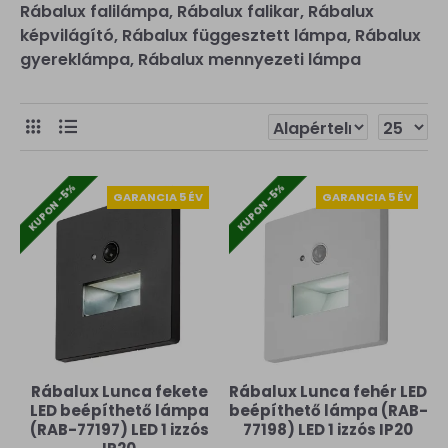
Rábalux falilámpa, Rábalux falikar, Rábalux
képvilágító, Rábalux függesztett lámpa, Rábalux
gyereklámpa, Rábalux mennyezeti lámpa
KUPON -5%
KUPON -5%
GARANCIA 5 ÉV
GARANCIA 5 ÉV
Rábalux Lunca fekete
Rábalux Lunca fehér LED
LED beépíthető lámpa
beépíthető lámpa (RAB-
(RAB-77197) LED 1 izzós
77198) LED 1 izzós IP20