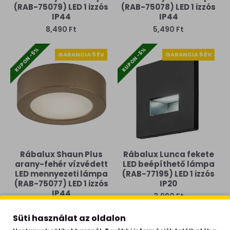
(RAB-75079) LED 1 izzós
(RAB-75078) LED 1 izzós
IP44
IP44
8,490 Ft
5,490 Ft
KUPON -5%
KUPON -5%
GARANCIA 5 ÉV
GARANCIA 5 ÉV
Rábalux Shaun Plus
Rábalux Lunca fekete
arany-fehér vízvédett
LED beépíthető lámpa
LED mennyezeti lámpa
(RAB-77195) LED 1 izzós
(RAB-75077) LED 1 izzós
IP20
IP44
3,990 Ft
2,990 Ft
Süti használat az oldalon