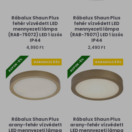
Rábalux Shaun Plus
Rábalux Shaun Plus
fehér vízvédett LED
fehér vízvédett LED
mennyezeti lámpa
mennyezeti lámpa
(RAB-75072) LED 1 izzós
(RAB-75071) LED 1 izzós
IP44
IP44
4,990 Ft
2,490 Ft
KUPON -5%
KUPON -5%
GARANCIA 5 ÉV
GARANCIA 5 ÉV
Rábalux Shaun Plus
Rábalux Shaun Plus
arany-fehér vízvédett
arany-fehér vízvédett
LED mennyezeti lámpa
LED mennyezeti lámpa