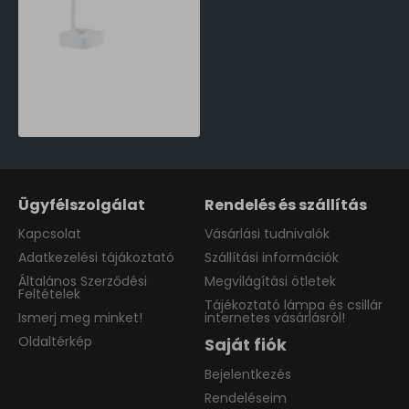
Philips Tilpa fehér újratölthető LED asztali lámpa (PHI-8719514443839) LED 1 izzós IP20
16,990 Ft
Ügyfélszolgálat
Rendelés és szállítás
Kapcsolat
Vásárlási tudnivalók
Adatkezelési tájákoztató
Szállítási információk
Általános Szerződési
Megvilágítási ötletek
Feltételek
Tájékoztató lámpa és csillár
Ismerj meg minket!
internetes vásárlásról!
Oldaltérkép
Saját fiók
Bejelentkezés
Rendeléseim