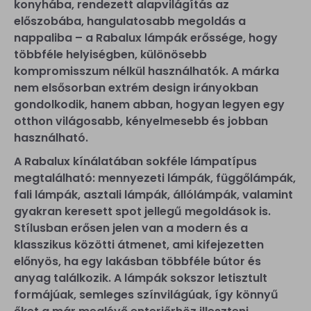
konyhába, rendezett alapvilágítás az
előszobába, hangulatosabb megoldás a
nappaliba – a Rabalux lámpák erőssége, hogy
többféle helyiségben, különösebb
kompromisszum nélkül használhatók. A márka
nem elsősorban extrém design irányokban
gondolkodik, hanem abban, hogyan legyen egy
otthon világosabb, kényelmesebb és jobban
használható.
A Rabalux kínálatában sokféle lámpatípus
megtalálható: mennyezeti lámpák, függőlámpák,
fali lámpák, asztali lámpák, állólámpák, valamint
gyakran keresett spot jellegű megoldások is.
Stílusban erősen jelen van a modern és a
klasszikus közötti átmenet, ami kifejezetten
előnyös, ha egy lakásban többféle bútor és
anyag találkozik. A lámpák sokszor letisztult
formájúak, semleges színvilágúak, így könnyű