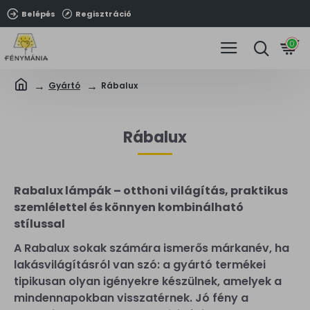
Belépés
Regisztráció
0
Gyártó
Rábalux
Rábalux
Rabalux lámpák – otthoni világítás, praktikus
szemlélettel és könnyen kombinálható
stílussal
A Rabalux sokak számára ismerős márkanév, ha
lakásvilágításról van szó: a gyártó termékei
tipikusan olyan igényekre készülnek, amelyek a
mindennapokban visszatérnek. Jó fény a