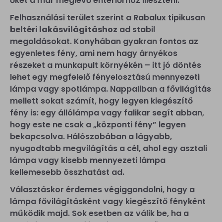
őket a már meglévő enteriőrhöz illeszteni.
Felhasználási terület szerint a Rabalux tipikusan
beltéri lakásvilágításhoz
ad stabil
megoldásokat. Konyhában gyakran fontos az
egyenletes fény, ami nem hagy árnyékos
részeket a munkapult környékén – itt jó döntés
lehet egy megfelelő fényelosztású mennyezeti
lámpa vagy spotlámpa. Nappaliban a fővilágítás
mellett sokat számít, hogy legyen kiegészítő
fény is: egy állólámpa vagy falikar segít abban,
hogy este ne csak a „központi fény” legyen
bekapcsolva. Hálószobában a lágyabb,
nyugodtabb megvilágítás a cél, ahol egy asztali
lámpa vagy kisebb mennyezeti lámpa
kellemesebb összhatást ad.
Választáskor érdemes végiggondolni, hogy a
lámpa fővilágításként vagy kiegészítő fényként
működik majd. Sok esetben az válik be, ha a