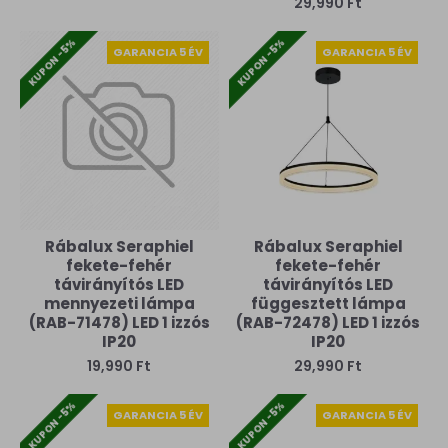
29,990 Ft
KUPON -5%
KUPON -5%
GARANCIA 5 ÉV
GARANCIA 5 ÉV
Rábalux Seraphiel
Rábalux Seraphiel
fekete-fehér
fekete-fehér
távirányítós LED
távirányítós LED
mennyezeti lámpa
függesztett lámpa
(RAB-71478) LED 1 izzós
(RAB-72478) LED 1 izzós
IP20
IP20
19,990 Ft
29,990 Ft
KUPON -5%
KUPON -5%
GARANCIA 5 ÉV
GARANCIA 5 ÉV