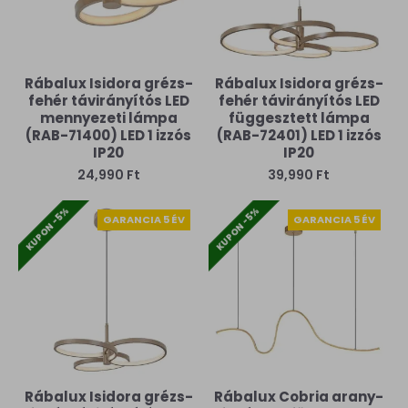
Rábalux Isidora grézs-
Rábalux Isidora grézs-
fehér távirányítós LED
fehér távirányítós LED
mennyezeti lámpa
függesztett lámpa
(RAB-71400) LED 1 izzós
(RAB-72401) LED 1 izzós
IP20
IP20
24,990 Ft
39,990 Ft
KUPON -5%
KUPON -5%
GARANCIA 5 ÉV
GARANCIA 5 ÉV
Rábalux Isidora grézs-
Rábalux Cobria arany-