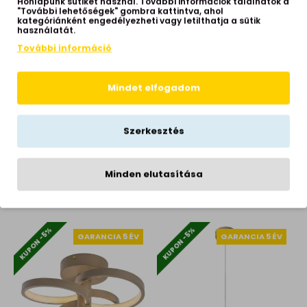
KUPON -5%
KUPON -5%
Honlapunk sütiket használ. További információk találhatók a
GARANCIA 5 ÉV
GARANCIA 5 ÉV
"További lehetőségek" gombra kattintva, ahol
kategóriánként engedélyezheti vagy letilthatja a sütik
használatát.
További információ
Mindet elfogadom
Szerkesztés
Rábalux Lunca fehér LED
Rábalux Nevira barna-
beépíthető lámpa (RAB-
fehér távirányítós LED
77196) LED 1 izzós IP20
függesztett lámpa
(RAB-72403) LED 1 izzós
Minden elutasítása
3,990 Ft
IP20
64,990 Ft
KUPON -5%
KUPON -5%
GARANCIA 5 ÉV
GARANCIA 5 ÉV