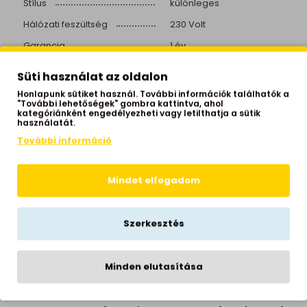
Stílus
különleges
Hálózati feszültség
230 Volt
Garancia
1 év
Gyártói honlap
www.ideal-lux.com
Süti használat az oldalon
Honlapunk sütiket használ. További információk találhatók a
"További lehetőségek" gombra kattintva, ahol
kategóriánként engedélyezheti vagy letilthatja a sütik
használatát.
KAPCSOLÓDÓ TERMÉKEK
További információ
Mindet elfogadom
Szerkesztés
Minden elutasítása