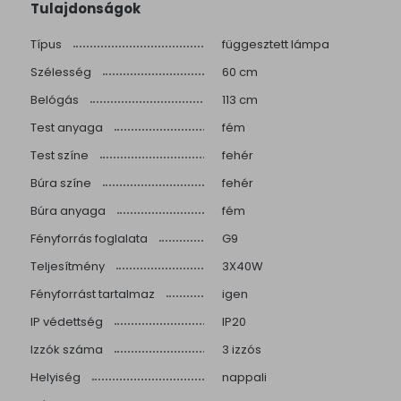
Tulajdonságok
Típus
függesztett lámpa
Szélesség
60 cm
Belógás
113 cm
Test anyaga
fém
Test színe
fehér
Búra színe
fehér
Búra anyaga
fém
Fényforrás foglalata
G9
Teljesítmény
3X40W
Fényforrást tartalmaz
igen
IP védettség
IP20
Izzók száma
3 izzós
Helyiség
nappali