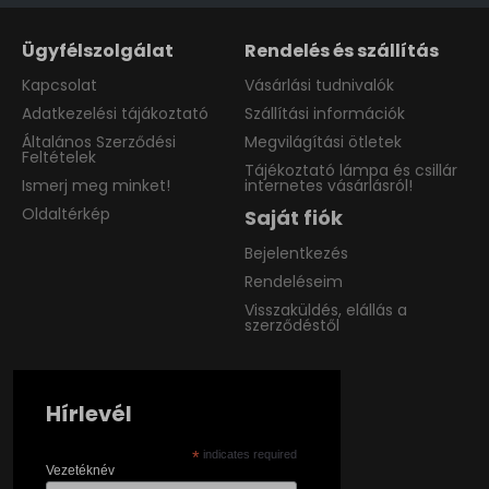
Ügyfélszolgálat
Rendelés és szállítás
Kapcsolat
Vásárlási tudnivalók
Adatkezelési tájákoztató
Szállítási információk
Általános Szerződési
Megvilágítási ötletek
Feltételek
Tájékoztató lámpa és csillár
Ismerj meg minket!
internetes vásárlásról!
Oldaltérkép
Saját fiók
Bejelentkezés
Rendeléseim
Visszaküldés, elállás a
szerződéstől
Hírlevél
*
indicates required
Vezetéknév