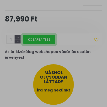
87,990 Ft
KOSÁRBA TESZ
Az ár kizárólag webshopos vásárlás esetén
érvényes!
MÁSHOL
OLCSÓBBAN
LÁTTAD?
Írd meg nekünk!