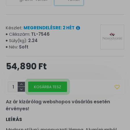
Készlet:
MEGRENDELÉSRE: 2 HÉT
Cikkszám:
TL-7546
Súly(kg):
2.24
Név:
Soft
54,890 Ft
KOSÁRBA TESZ
Az ár kizárólag webshopos vásárlás esetén
érvényes!
LEÍRÁS
Modern stílusú mennyezeti lámpa. Alumíniumból