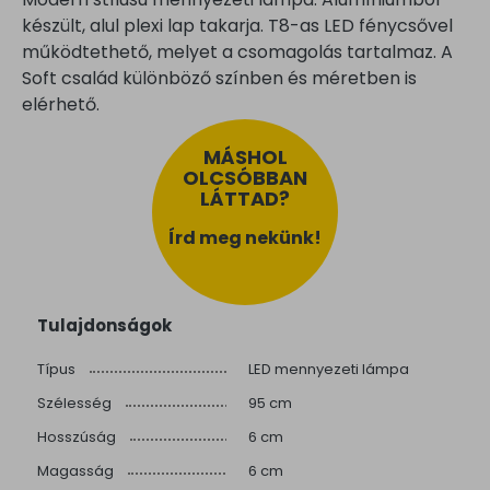
készült, alul plexi lap takarja. T8-as LED fénycsővel
működtethető, melyet a csomagolás tartalmaz. A
Soft család különböző színben és méretben is
elérhető.
MÁSHOL
OLCSÓBBAN
LÁTTAD?
Írd meg nekünk!
Tulajdonságok
Típus
LED mennyezeti lámpa
Szélesség
95 cm
Hosszúság
6 cm
Magasság
6 cm