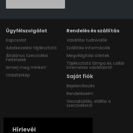
Ügyfélszolgálat
Rendelés és szállítás
Kapcsolat
Vásárlási tudnivalók
Adatkezelési tájákoztató
Szállítási információk
Általános Szerződési
Megvilágítási ötletek
Feltételek
Tájékoztató lámpa és csillár
Ismerj meg minket!
internetes vásárlásról!
Oldaltérkép
Saját fiók
Bejelentkezés
Rendeléseim
Visszaküldés, elállás a
szerződéstől
Hírlevél