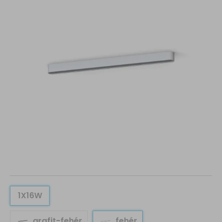
1X16W
grafit-fehér
fehér