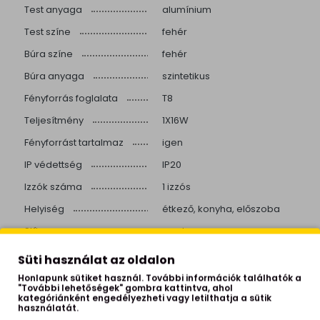
Test anyaga
alumínium
Test színe
fehér
Búra színe
fehér
Búra anyaga
szintetikus
Fényforrás foglalata
T8
Teljesítmény
1X16W
Fényforrást tartalmaz
igen
IP védettség
IP20
Izzók száma
1 izzós
Helyiség
étkező, konyha, előszoba
Stílus
modern
Beépített LED
igen
Süti használat az oldalon
Színhőmérséklet
3000 Kelvin
Honlapunk sütiket használ. További információk találhatók a
"További lehetőségek" gombra kattintva, ahol
Színvisszaadás
>80
kategóriánként engedélyezheti vagy letilthatja a sütik
használatát.
Fényerő
2300 lumen