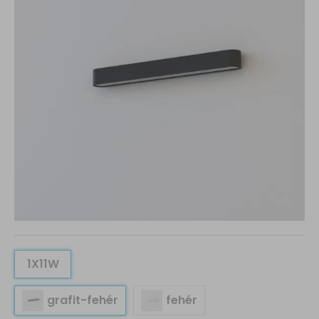
1X11W
grafit-fehér
fehér