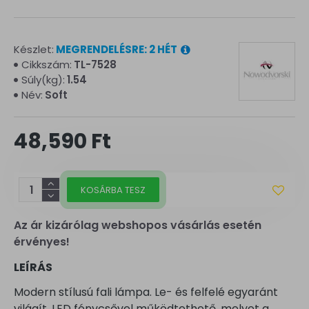
Készlet:
MEGRENDELÉSRE: 2 HÉT
Cikkszám:
TL-7528
Súly(kg):
1.54
Név:
Soft
48,590 Ft
KOSÁRBA TESZ
Az ár kizárólag webshopos vásárlás esetén
érvényes!
LEÍRÁS
Modern stílusú fali lámpa. Le- és felfelé egyaránt
világít. LED fénycsővel működtethető, melyet a