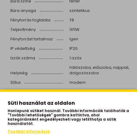
Búra színe
fehér
Búra anyaga
szintetikus
Fényforrás foglalata
T8
Teljesítmény
1X11W
Fényforrást tartalmaz
igen
IP védettség
IP20
Izzók száma
1 izzós
hálószoba, előszoba, nappali,
Helyiség
dolgozószoba
Stílus
modern
Beépített LED
igen
Színhőmérséklet
3000 Kelvin
Süti használat az oldalon
Színvisszaadás
>80
Honlapunk sütiket használ. További információk találhatók a
"További lehetőségek" gombra kattintva, ahol
kategóriánként engedélyezheti vagy letilthatja a sütik
Fényerő
1700 lumen
használatát.
Élettartam
30.000 óra
További információ