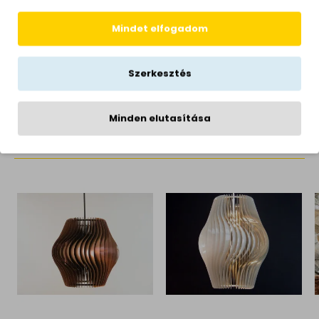
Hálózati feszültség
230 Volt
Garancia
1 év
Mindet elfogadom
Sugárzási szög
120°
Gyártói honlap
www.nowodvorski.com
Szerkesztés
Minden elutasítása
KAPCSOLÓDÓ TERMÉKEK