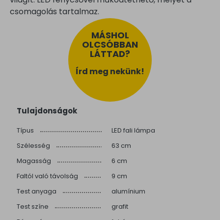
csomagolás tartalmaz.
MÁSHOL
OLCSÓBBAN
LÁTTAD?
Írd meg nekünk!
Tulajdonságok
Típus
LED fali lámpa
Szélesség
63 cm
Magasság
6 cm
Faltól való távolság
9 cm
Test anyaga
alumínium
Test színe
grafit