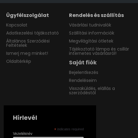
Ügyfélszolgálat
Rendelés és szállítás
Kapcsolat
Vásárlási tudnivalók
Adatkezelési tájákoztató
Szállítási információk
Általános Szerződési
Megvilágítási ötletek
Feltételek
Tájékoztató lámpa és csillár
Ismerj meg minket!
internetes vásárlásról!
Oldaltérkép
Saját fiók
Bejelentkezés
Rendeléseim
Visszaküldés, elállás a
szerződéstől
Hírlevél
*
indicates required
Vezetéknév