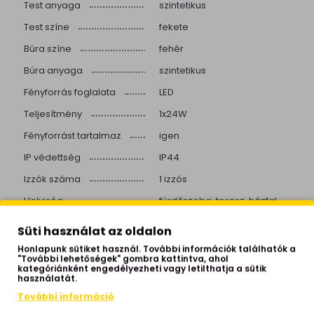
Test anyaga
szintetikus
Test színe
fekete
Búra színe
fehér
Búra anyaga
szintetikus
Fényforrás foglalata
LED
Teljesítmény
1x24W
Fényforrást tartalmaz
igen
IP védettség
IP44
Izzók száma
1 izzós
Helyiség
fürdőszoba, terasz, házfal
Stílus
modern
Süti használat az oldalon
Beépített LED
igen
Honlapunk sütiket használ. További információk találhatók a
"További lehetőségek" gombra kattintva, ahol
Színhőmérséklet
4000 Kelvin
kategóriánként engedélyezheti vagy letilthatja a sütik
használatát.
Fényerő
2600 lumen
További információ
Élettartam
20000 óra