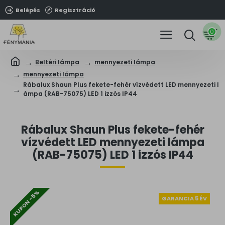
Belépés
Regisztráció
0
Beltéri lámpa
mennyezeti lámpa
mennyezeti lámpa
Rábalux Shaun Plus fekete-fehér vízvédett LED mennyezeti l
ámpa (RAB-75075) LED 1 izzós IP44
Rábalux Shaun Plus fekete-fehér
vízvédett LED mennyezeti lámpa
(RAB-75075) LED 1 izzós IP44
KUPON -5%
GARANCIA 5 ÉV