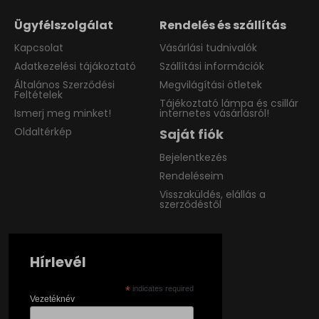
Ügyfélszolgálat
Rendelés és szállítás
Kapcsolat
Vásárlási tudnivalók
Adatkezelési tájákoztató
Szállítási információk
Általános Szerződési
Megvilágítási ötletek
Feltételek
Tájékoztató lámpa és csillár
Ismerj meg minket!
internetes vásárlásról!
Oldaltérkép
Saját fiók
Bejelentkezés
Rendeléseim
Visszaküldés, elállás a
szerződéstől
Hírlevél
*
indicates required
Vezetéknév