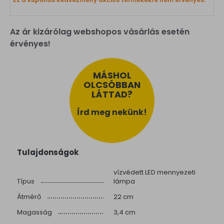
Az ár kizárólag webshopos vásárlás esetén
érvényes!
MÁSHOL
OLCSÓBBAN
LÁTTAD?
Írd meg nekünk!
Tulajdonságok
vízvédett LED mennyezeti
Típus
lámpa
Átmérő
22 cm
Magasság
3,4 cm