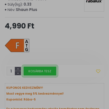
Súly(kg):
0.33
Név:
Shaun Plus
4,990 Ft
KOSÁRBA TESZ
KUPONOS KEDVEZMÉNY!
Most vegye meg 5% kedvezménnyel!
Kuponkód: Rába-5
Ez a kuponos kedvezmény akciós termékekre nem érvényes.