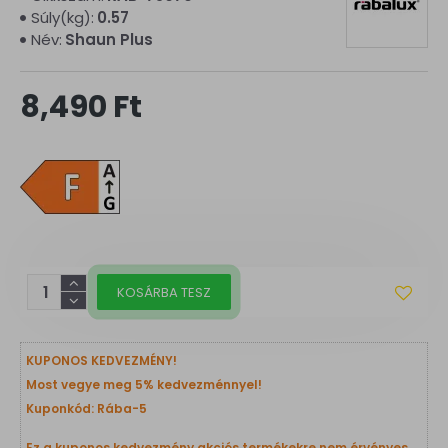
Súly(kg):
0.57
Név:
Shaun Plus
8,490 Ft
KOSÁRBA TESZ
KUPONOS KEDVEZMÉNY!
Most vegye meg 5% kedvezménnyel!
Kuponkód: Rába-5
Ez a kuponos kedvezmény akciós termékekre nem érvényes.