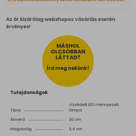
Az ár kizárólag webshopos vásárlás esetén
érvényes!
MÁSHOL
OLCSÓBBAN
LÁTTAD?
Írd meg nekünk!
Tulajdonságok
vízvédett LED mennyezeti
Típus
lámpa
Átmérő
30 cm
Magasság
3,4 cm