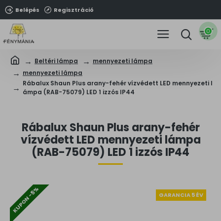
Belépés
Regisztráció
0
Beltéri lámpa
mennyezeti lámpa
mennyezeti lámpa
Rábalux Shaun Plus arany-fehér vízvédett LED mennyezeti l
ámpa (RAB-75079) LED 1 izzós IP44
Rábalux Shaun Plus arany-fehér
vízvédett LED mennyezeti lámpa
(RAB-75079) LED 1 izzós IP44
KUPON -5%
GARANCIA 5 ÉV