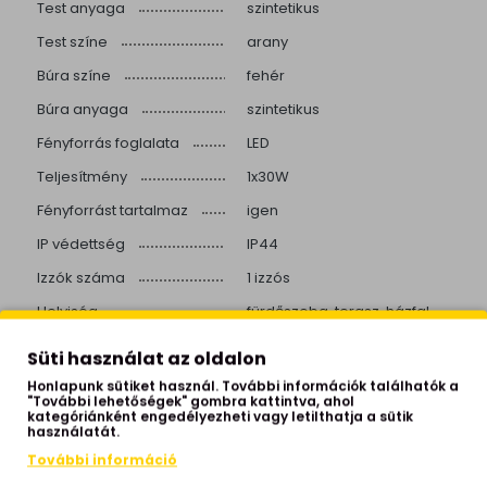
Test anyaga
szintetikus
Test színe
arany
Búra színe
fehér
Búra anyaga
szintetikus
Fényforrás foglalata
LED
Teljesítmény
1x30W
Fényforrást tartalmaz
igen
IP védettség
IP44
Izzók száma
1 izzós
Helyiség
fürdőszoba, terasz, házfal
Stílus
modern
Süti használat az oldalon
Beépített LED
igen
Honlapunk sütiket használ. További információk találhatók a
"További lehetőségek" gombra kattintva, ahol
Színhőmérséklet
4000 Kelvin
kategóriánként engedélyezheti vagy letilthatja a sütik
használatát.
Fényerő
3000 lumen
További információ
Élettartam
20000 óra