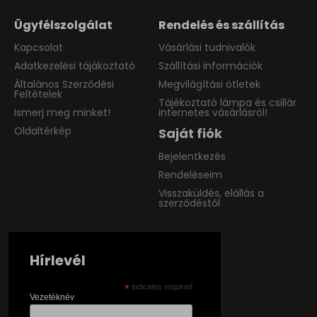
Ügyfélszolgálat
Rendelés és szállítás
Kapcsolat
Vásárlási tudnivalók
Adatkezelési tájákoztató
Szállítási információk
Általános Szerződési
Megvilágítási ötletek
Feltételek
Tájékoztató lámpa és csillár
Ismerj meg minket!
internetes vásárlásról!
Oldaltérkép
Saját fiók
Bejelentkezés
Rendeléseim
Visszaküldés, elállás a
szerződéstől
Hírlevél
*
indicates required
Vezetéknév