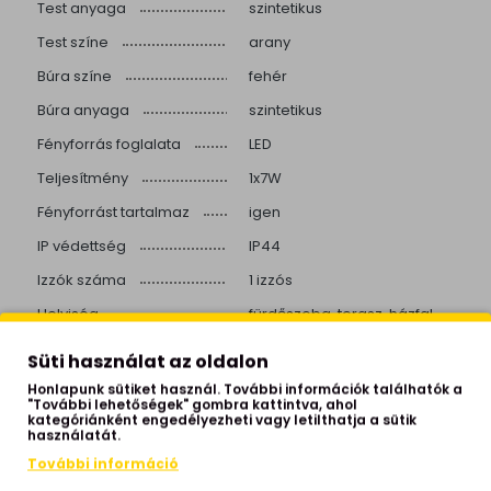
Test anyaga
szintetikus
Test színe
arany
Búra színe
fehér
Búra anyaga
szintetikus
Fényforrás foglalata
LED
Teljesítmény
1x7W
Fényforrást tartalmaz
igen
IP védettség
IP44
Izzók száma
1 izzós
Helyiség
fürdőszoba, terasz, házfal
Stílus
modern
Süti használat az oldalon
Beépített LED
igen
Honlapunk sütiket használ. További információk találhatók a
"További lehetőségek" gombra kattintva, ahol
Színhőmérséklet
4000 Kelvin
kategóriánként engedélyezheti vagy letilthatja a sütik
használatát.
Fényerő
660 lumen
További információ
Élettartam
20000 óra