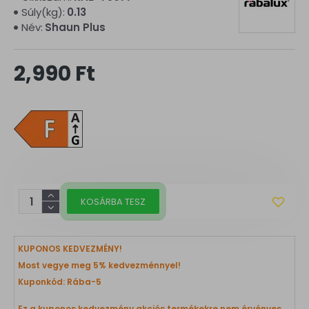
Súly(kg):
0.13
Név:
Shaun Plus
2,990 Ft
KOSÁRBA TESZ
KUPONOS KEDVEZMÉNY!
Most vegye meg 5% kedvezménnyel!
Kuponkód: Rába-5
Ez a kuponos kedvezmény akciós termékekre nem érvényes.