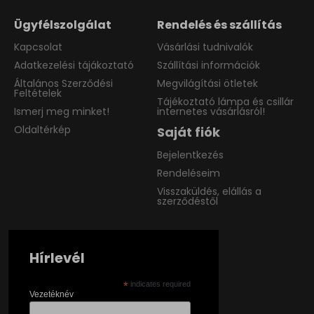
Ügyfélszolgálat
Rendelés és szállítás
Kapcsolat
Vásárlási tudnivalók
Adatkezelési tájákoztató
Szállítási információk
Általános Szerződési
Megvilágítási ötletek
Feltételek
Tájékoztató lámpa és csillár
Ismerj meg minket!
internetes vásárlásról!
Oldaltérkép
Saját fiók
Bejelentkezés
Rendeléseim
Visszaküldés, elállás a
szerződéstől
Hírlevél
*
indicates required
Vezetéknév