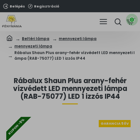
Belépés
Regisztráció
0
Beltéri lámpa
mennyezeti lámpa
mennyezeti lámpa
Rábalux Shaun Plus arany-fehér vízvédett LED mennyezeti l
ámpa (RAB-75077) LED 1 izzós IP44
Rábalux Shaun Plus arany-fehér
vízvédett LED mennyezeti lámpa
(RAB-75077) LED 1 izzós IP44
KUPON -5%
GARANCIA 5 ÉV