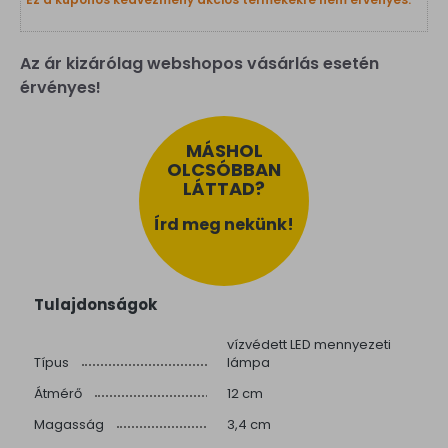
Az ár kizárólag webshopos vásárlás esetén
érvényes!
MÁSHOL
OLCSÓBBAN
LÁTTAD?
Írd meg nekünk!
Tulajdonságok
vízvédett LED mennyezeti
Típus
lámpa
Átmérő
12 cm
Magasság
3,4 cm