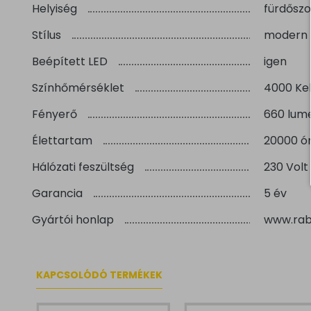
Helyiség
fürdőszo
Stílus
modern
Beépített LED
igen
Színhőmérséklet
4000 Kel
Fényerő
660 lum
Élettartam
20000 ó
Hálózati feszültség
230 Volt
Garancia
5 év
Gyártói honlap
www.rab
KAPCSOLÓDÓ TERMÉKEK