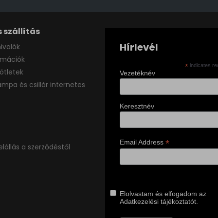
 szállítás
Hírlevél
ivalók
ormációk
*
indicates re
ötletek
Vezetéknév
ámpa és csillár internetes
Keresztnév
*
Email Address
elállás a szerződéstől
Elolvastam és elfogadom az
Adatkezelési tájékoztatót.