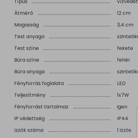
Típus
vízvéde
Átmérő
12 cm
Magasság
3,4 cm
Test anyaga
szintetik
Test színe
fekete
Búra színe
fehér
Búra anyaga
szintetik
Fényforrás foglalata
LED
Teljesítmény
1x7W
Fényforrást tartalmaz
igen
IP védettség
IP44
Izzók száma
1 izzós