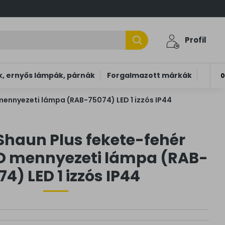
Profil
, ernyős lámpák, párnák
Forgalmazott márkák
0
mennyezeti lámpa (RAB-75074) LED 1 izzós IP44
Shaun Plus fekete-fehér
ED mennyezeti lámpa (RAB-
74) LED 1 izzós IP44