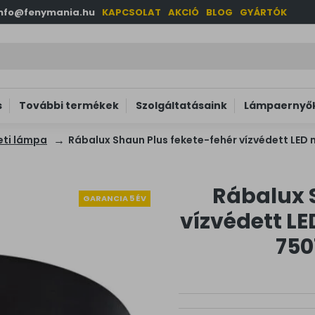
info@fenymania.hu
KAPCSOLAT
AKCIÓ
BLOG
GYÁRTÓK
s
További termékek
Szolgáltatásaink
Lámpaernyők
ti lámpa
Rábalux Shaun Plus fekete-fehér vízvédett LED 
Rábalux 
GARANCIA 5 ÉV
vízvédett L
750