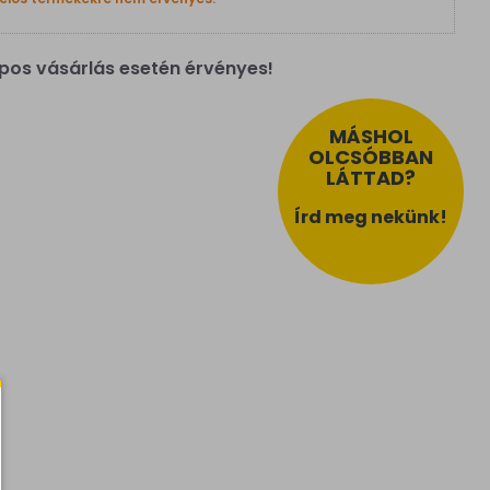
pos vásárlás esetén érvényes!
MÁSHOL
OLCSÓBBAN
LÁTTAD?
Írd meg nekünk!