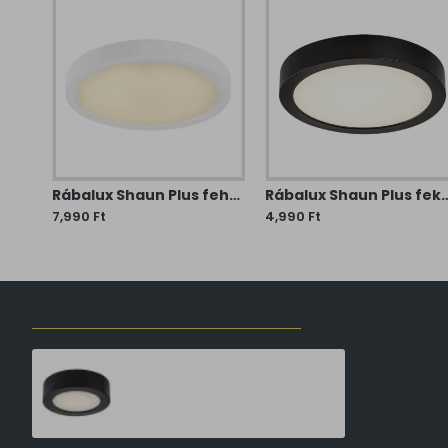
Rábalux Shaun Plus fehér vízvédett LED mennyezeti lámpa (RAB-75072) LED 1 izzós IP44
Rábalux Shaun Plus fehér vízvédett LED mennyezeti lámpa (RAB-75073) LED 1 izzós IP44
Rábalux Shaun Plus fekete-fehér vízvédett LED mennyezet
7,990 Ft
4,990 Ft
ELŐZŐLEG MEGTEKINTETT TERMÉKEK
Rábalux Shaun Plus fekete-fehér vízvédett LED mennyezeti lámpa (RAB-75074) LED 1 izzós IP44
2,490 Ft