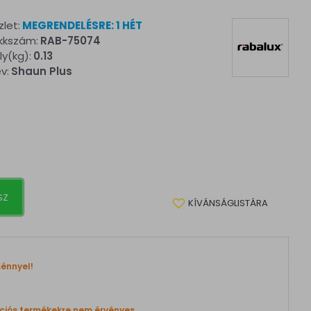
let:
MEGRENDELÉSRE: 1 HÉT
kkszám:
RAB-75074
ly(kg):
0.13
v:
Shaun Plus
SZ
KÍVÁNSÁGLISTÁRA
énnyel!
ciós termékekre nem érvényes.