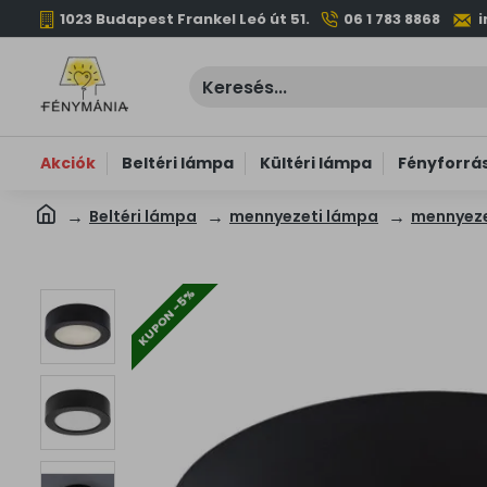
1023 Budapest Frankel Leó út 51.
06 1 783 8868
Akciók
Beltéri lámpa
Kültéri lámpa
Fényforrá
Beltéri lámpa
mennyezeti lámpa
mennyeze
KUPON -5%