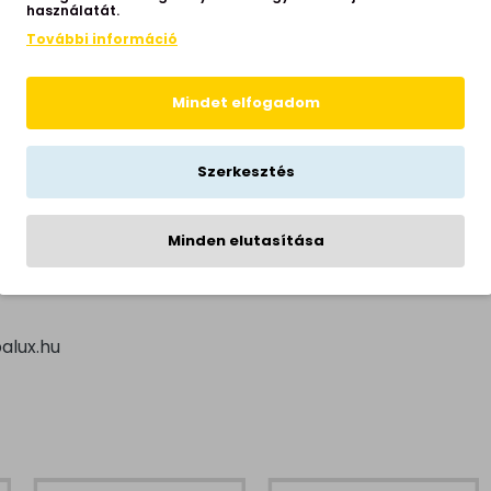
használatát.
ba, terasz, házfal
További információ
Mindet elfogadom
vin
Szerkesztés
en
ra
Minden elutasítása
alux.hu