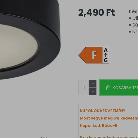
2,490 Ft
Kész
Ci
Sú
Né
KOSÁRBA TE
KUPONOS KEDVEZMÉNY!
Most vegye meg 5% kedvezm
Kuponkód: Rába-5
Ez a kuponos kedvezmény ak