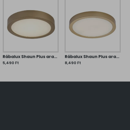
Rábalux Shaun Plus arany-fehér vízvédett LED mennyezeti lámpa (RAB-75078) LED 1 izzós IP44
Rábalux Shaun Plus arany-fehér vízvédett LED mennyezeti lámpa (RAB-75079) LED 1 izzós IP44
5,490 Ft
8,490 Ft