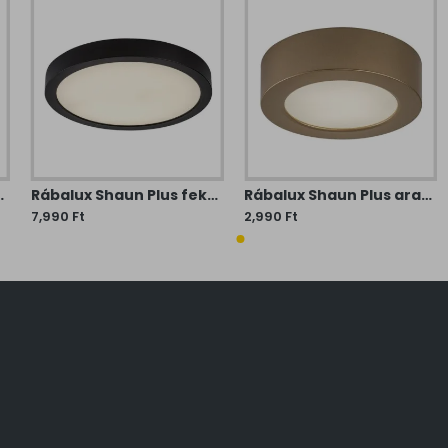
i lámpa (RAB-75075) LED 1 izzós IP44
Rábalux Shaun Plus fekete-fehér vízvédett LED mennyezeti lámpa (RAB-75076) LED 1 izzós IP44
Rábalux Shaun Plus arany-fehér vízvédett LED mennyezeti lámpa (RAB-75077) LED 1 izzós IP44
7,990 Ft
2,990 Ft