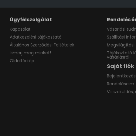
Ügyfélszolgálat
Rendelés és
Kapcsolat
Vásárlási tudn
Adatkezelési tájákoztató
Szállítási inf
Általános Szerződési Feltételek
Megvilágítási 
Ismerj meg minket!
Tájékoztató l
vásárlásról!
Oldaltérkép
Saját fiók
Bejelentkezés
Rendeléseim
Visszaküldés, 