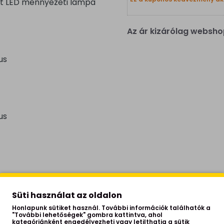
tt LED mennyezeti lámpa
Az ár kizárólag websho
us
us
Süti használat az oldalon
Honlapunk sütiket használ. További információk találhatók a
"További lehetőségek" gombra kattintva, ahol
kategóriánként engedélyezheti vagy letilthatja a sütik