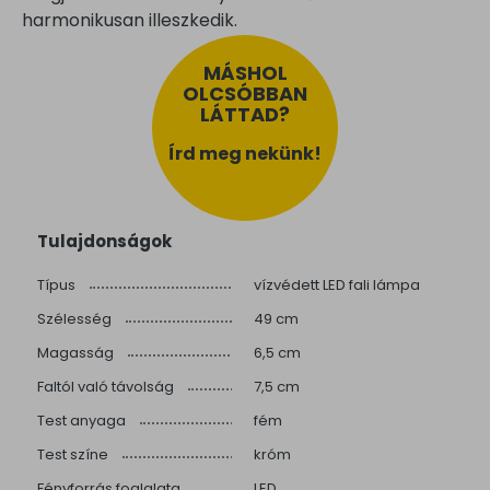
harmonikusan illeszkedik.
MÁSHOL
OLCSÓBBAN
LÁTTAD?
Írd meg nekünk!
Tulajdonságok
Típus
vízvédett LED fali lámpa
Szélesség
49 cm
Magasság
6,5 cm
Faltól való távolság
7,5 cm
Test anyaga
fém
Test színe
króm
Fényforrás foglalata
LED