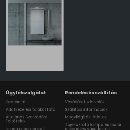
Nova Luce Modena króm vízvédett LED fali lámpa (NL-787003) LED 1 izzós IP44
40,290 Ft
Ügyfélszolgálat
Rendelés és szállítás
Kapcsolat
Vásárlási tudnivalók
Adatkezelési tájákoztató
Szállítási információk
Általános Szerződési
Megvilágítási ötletek
Feltételek
Tájékoztató lámpa és csillár
Ismerj meg minket!
internetes vásárlásról!