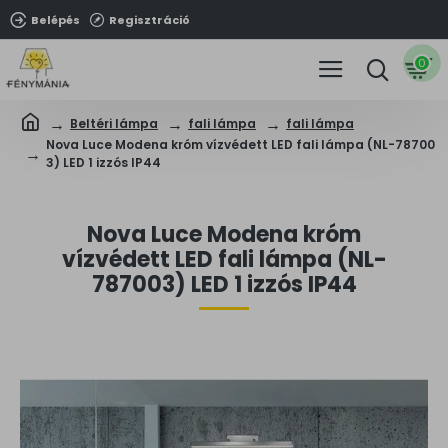
Belépés
Regisztráció
0
Beltéri lámpa
fali lámpa
fali lámpa
Nova Luce Modena króm vízvédett LED fali lámpa (NL-78700
3) LED 1 izzós IP44
Nova Luce Modena króm
vízvédett LED fali lámpa (NL-
787003) LED 1 izzós IP44