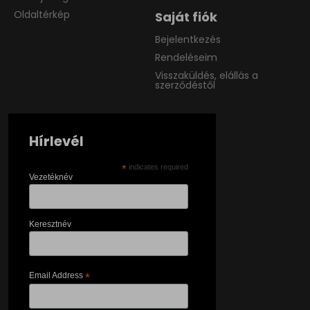
Oldaltérkép
Saját fiók
Bejelentkezés
Rendeléseim
Visszaküldés, elállás a
szerződéstől
Hírlevél
*
indicates required
Vezetéknév
Keresztnév
Email Address
*