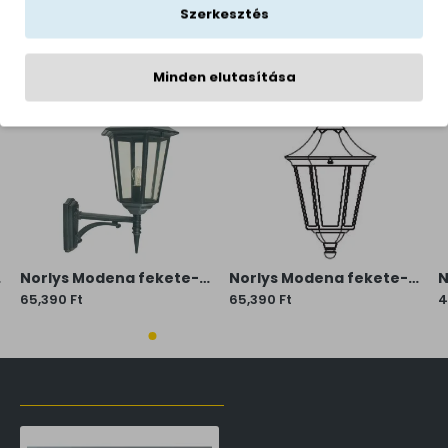
Szerkesztés
KAPCSOLÓDÓ TERMÉKEK
Minden elutasítása
ós IP54
Norlys Modena fekete-átlátszó kültéri falikar (NO-380B) E27 1 izzós IP54
Norlys Modena fekete-átlátszó kültéri falikar (NO-381B) E27 1 izzós IP54
65,390 Ft
65,390 Ft
4
LŐZŐLEG MEGTEKINTETT TERMÉKEK