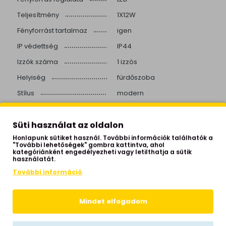
Teljesítmény
1X12W
Fényforrást tartalmaz
igen
IP védettség
IP44
Izzók száma
1 izzós
Helyiség
fürdőszoba
Stílus
modern
Beépített LED
igen
Süti használat az oldalon
Színhőmérséklet
3000 Kelvin
Honlapunk sütiket használ. További információk találhatók a
Fényerő
874 lumen
"További lehetőségek" gombra kattintva, ahol
kategóriánként engedélyezheti vagy letilthatja a sütik
Hálózati feszültség
230 Volt
használatát.
Garancia
2 év
További információ
Gyártói honlap
www.novaluce.gr
Mindet elfogadom