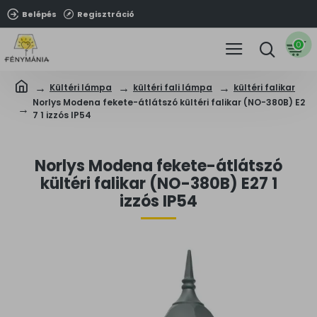
Belépés
Regisztráció
0
Kültéri lámpa
kültéri fali lámpa
kültéri falikar
Norlys Modena fekete-átlátszó kültéri falikar (NO-380B) E2
7 1 izzós IP54
Norlys Modena fekete-átlátszó
kültéri falikar (NO-380B) E27 1
izzós IP54