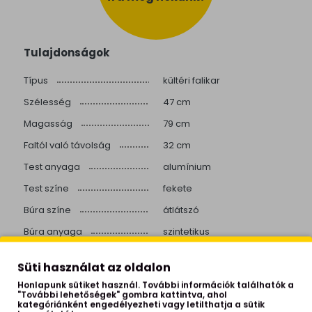
Tulajdonságok
Típus
kültéri falikar
Szélesség
47 cm
Magasság
79 cm
Faltól való távolság
32 cm
Test anyaga
alumínium
Test színe
fekete
Búra színe
átlátszó
Búra anyaga
szintetikus
Fényforrás foglalata
E27
Süti használat az oldalon
Teljesítmény
1X53W
Honlapunk sütiket használ. További információk találhatók a
"További lehetőségek" gombra kattintva, ahol
Fényforrást tartalmaz
nem
kategóriánként engedélyezheti vagy letilthatja a sütik