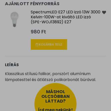
AJÁNLOTT FÉNYFORRÁS
SpectrumLED E27 LED izzó 13W 3000
Kelvin-100W-ot kiváltó LED izzó
(SPE-WOJ13892) E27
980 Ft
KOSÁRBA TESZ
LEÍRÁS
Klasszikus stílusú falikar, porszórt alumínium
lámpatesttel és átlátszó polikarbonát búrával.
MÁSHOL
OLCSÓBBAN
LÁTTAD?
Írd meg nekünk!