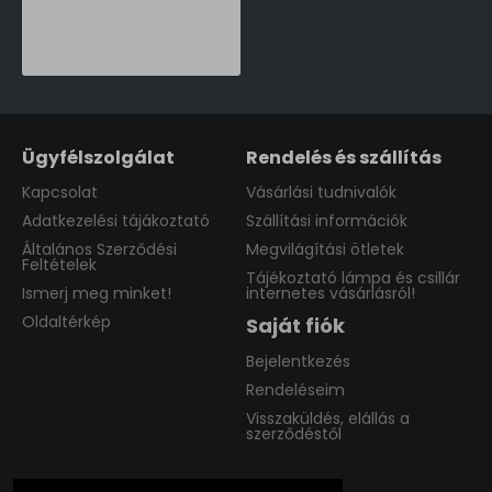
Norlys Modena fekete-átlátszó kültéri falikar (NO-380B) E27 1 izzós IP54
65,390 Ft
Ügyfélszolgálat
Rendelés és szállítás
Kapcsolat
Vásárlási tudnivalók
Adatkezelési tájákoztató
Szállítási információk
Általános Szerződési
Megvilágítási ötletek
Feltételek
Tájékoztató lámpa és csillár
Ismerj meg minket!
internetes vásárlásról!
Oldaltérkép
Saját fiók
Bejelentkezés
Rendeléseim
Visszaküldés, elállás a
szerződéstől