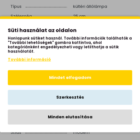
Típus
kültéri állólámpa
Szélesség
25 cm
Magasság
56 cm
Süti használat az oldalon
Test anyaga
alumínium
Honlapunk sütiket használ. További információk találhatók a
"További lehetőségek" gombra kattintva, ahol
Test színe
fekete
kategóriánként engedélyezheti vagy letilthatja a sütik
használatát.
Búra színe
átlátszó
További információ
Búra anyaga
szintetikus
Fényforrás foglalata
E27
Mindet elfogadom
Teljesítmény
1X53W
Fényforrást tartalmaz
nem
Szerkesztés
IP védettség
IP54
Izzók száma
1 izzós
Minden elutasítása
Helyiség
kert
Stílus
modern