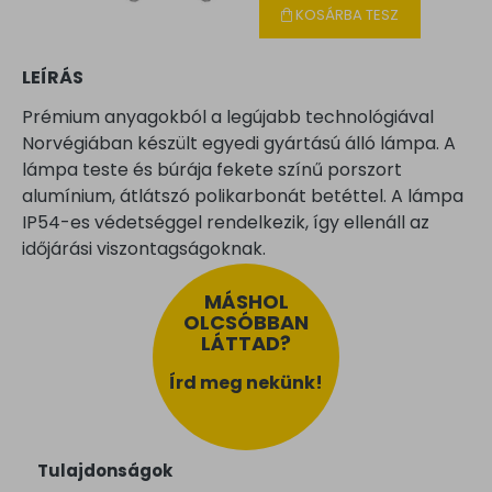
KOSÁRBA TESZ
LEÍRÁS
Prémium anyagokból a legújabb technológiával
Norvégiában készült egyedi gyártású álló lámpa. A
lámpa teste és búrája fekete színű porszort
alumínium, átlátszó polikarbonát betéttel. A lámpa
IP54-es védetséggel rendelkezik, így ellenáll az
időjárási viszontagságoknak.
MÁSHOL
OLCSÓBBAN
LÁTTAD?
Írd meg nekünk!
Tulajdonságok