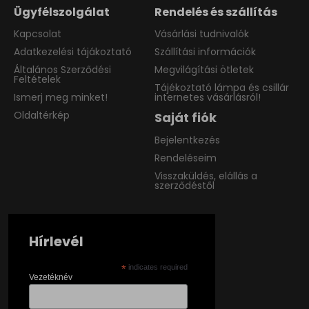
Ügyfélszolgálat
Rendelés és szállítás
Kapcsolat
Vásárlási tudnivalók
Adatkezelési tájákoztató
Szállítási információk
Általános Szerződési
Megvilágítási ötletek
Feltételek
Tájékoztató lámpa és csillár
Ismerj meg minket!
internetes vásárlásról!
Oldaltérkép
Saját fiók
Bejelentkezés
Rendeléseim
Visszaküldés, elállás a
szerződéstől
Hírlevél
*
indicates required
Vezetéknév