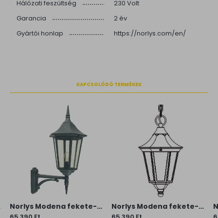
Hálózati feszültség
230 Volt
Garancia
2 év
Gyártói honlap
https://norlys.com/en/
KAPCSOLÓDÓ TERMÉKEK
ós IP54
Norlys Modena fekete-átlátszó kültéri falikar (NO-380B) E27 1 izzós IP54
Norlys Modena fekete-átlátszó kültéri falikar (NO-381B) E27 1 izzós IP54
65,390 Ft
65,390 Ft
6