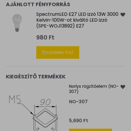
AJÁNLOTT FÉNYFORRÁS
SpectrumLED E27 LED izzó 13W 3000
Kelvin-100W-ot kiváltó LED izzó
(SPE-WOJ13892) E27
980 Ft
KOSÁRBA TESZ
KIEGÉSZÍTŐ TERMÉKEK
Norlys rögzítőelem (NO-
307)
NO-307
5,690 Ft