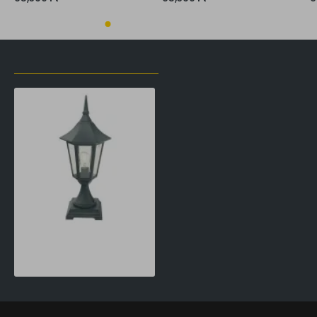
LŐZŐLEG MEGTEKINTETT TERMÉKEK
Norlys Modena fekete-átlátszó kültéri állólámpa (NO-300B) E27 1 izzós IP54
41,490 Ft