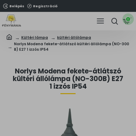
Belépés
Regisztráció
0
Kültéri lámpa
kültéri állólámpa
Norlys Modena fekete-átlátszó kültéri állólámpa (NO-300
B) E27 1 izzós IP54
Norlys Modena fekete-átlátszó
kültéri állólámpa (NO-300B) E27
1 izzós IP54