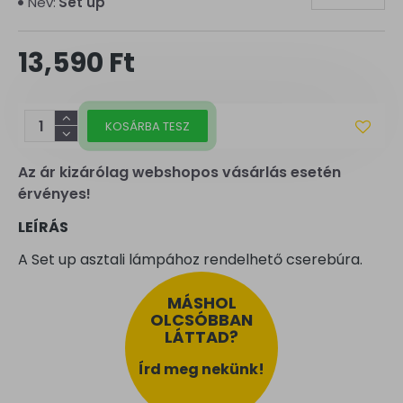
Név:
Set up
13,590 Ft
KOSÁRBA TESZ
Az ár kizárólag webshopos vásárlás esetén
érvényes!
LEÍRÁS
A Set up asztali lámpához rendelhető cserebúra.
MÁSHOL
OLCSÓBBAN
LÁTTAD?
Írd meg nekünk!