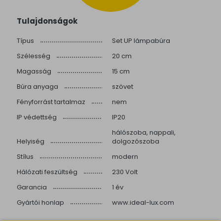
Tulajdonságok
Típus
Set UP lámpabúra
Szélesség
20 cm
Magasság
15 cm
Búra anyaga
szövet
Fényforrást tartalmaz
nem
IP védettség
IP20
hálószoba, nappali,
Helyiség
dolgozószoba
Stílus
modern
Hálózati feszültség
230 Volt
Garancia
1 év
Gyártói honlap
www.ideal-lux.com