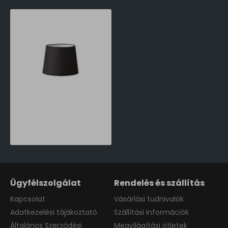
Ideal Lux Set up Set UP lámpabúra (IDE-260075) IP20
13,590 Ft
Ügyfélszolgálat
Rendelés és szállítás
Kapcsolat
Vásárlási tudnivalók
Adatkezelési tájákoztató
Szállítási információk
Általános Szerződési
Megvilágítási ötletek