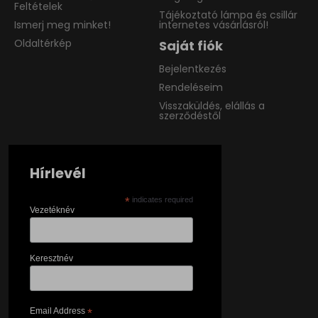
Feltételek
Tájékoztató lámpa és csillár
Ismerj meg minket!
internetes vásárlásról!
Oldaltérkép
Saját fiók
Bejelentkezés
Rendeléseim
Visszaküldés, elállás a
szerződéstől
Hírlevél
*
indicates required
Vezetéknév
Keresztnév
Email Address
*