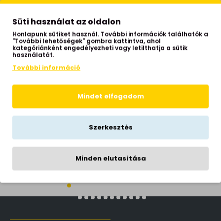
Süti használat az oldalon
KAPCSOLÓDÓ TERMÉKEK
Honlapunk sütiket használ. További információk találhatók a
"További lehetőségek" gombra kattintva, ahol
kategóriánként engedélyezheti vagy letilthatja a sütik
használatát.
További információ
Mindet elfogadom
Szerkesztés
a test (IDE-260044) E27 1 égős IP20
Ideal Lux Set up fekete függesztett lámpa test (IDE-260020) E27 1 égős IP20
Ideal Lux Set up sárgaréz függesztett lámpa test (IDE-260051) E27 1 égős IP20
Minden elutasítása
11,990 Ft
11,990 Ft
5
LŐZŐLEG MEGTEKINTETT TERMÉKEK