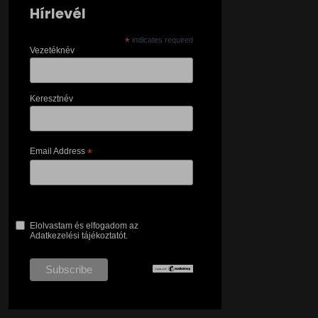
Hírlevél
*
indicates required
Vezetéknév
Keresztnév
Email Address
*
Elolvastam és elfogadom az
Adatkezelési tájékoztatót.