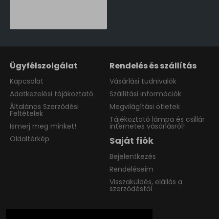
Ideal Lux Set up bézs Set UP lámpabúra (IDE-260440) E27 IP20
25,190 Ft
Ügyfélszolgálat
Rendelés és szállítás
Kapcsolat
Vásárlási tudnivalók
Adatkezelési tájákoztató
Szállítási információk
Általános Szerződési
Megvilágítási ötletek
Feltételek
Tájékoztató lámpa és csillár
Ismerj meg minket!
internetes vásárlásról!
Oldaltérkép
Saját fiók
Bejelentkezés
Rendeléseim
Visszaküldés, elállás a
szerződéstől