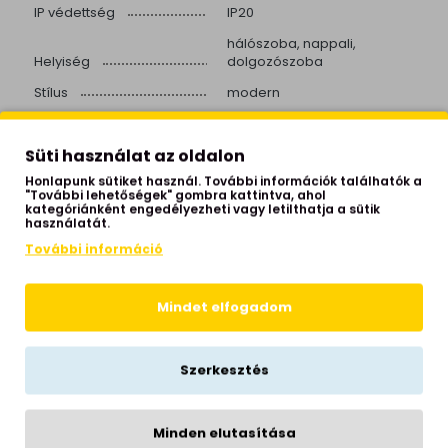
IP védettség
IP20
hálószoba, nappali,
Helyiség
dolgozószoba
Stílus
modern
Hálózati feszültség
230 Volt
Süti használat az oldalon
Garancia
1 év
Honlapunk sütiket használ. További információk találhatók a
Gyártói honlap
www.ideal-lux.com
"További lehetőségek" gombra kattintva, ahol
kategóriánként engedélyezheti vagy letilthatja a sütik
használatát.
További információ
KAPCSOLÓDÓ TERMÉKEK
Mindet elfogadom
Szerkesztés
Minden elutasítása