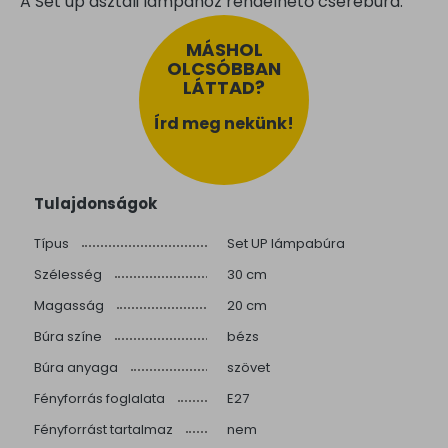
A Set up asztali lámpához rendelhető cserebúra.
MÁSHOL
OLCSÓBBAN
LÁTTAD?
Írd meg nekünk!
Tulajdonságok
Típus
Set UP lámpabúra
Szélesség
30 cm
Magasság
20 cm
Búra színe
bézs
Búra anyaga
szövet
Fényforrás foglalata
E27
Fényforrást tartalmaz
nem