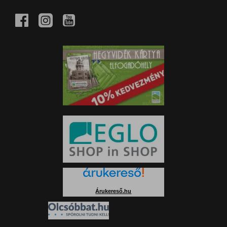
Árukereső.hu