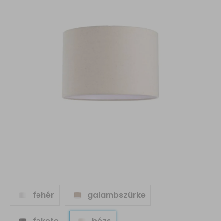
fehér
galambszürke
fekete
bézs