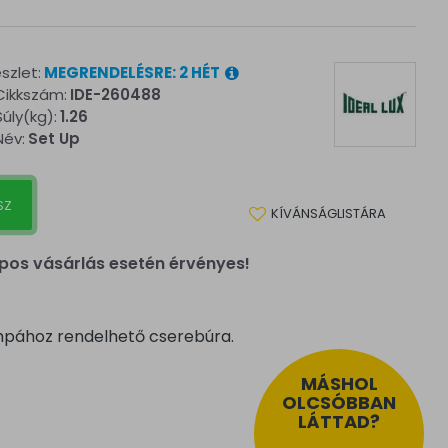
szlet:
MEGRENDELÉSRE: 2 HÉT
Cikkszám:
IDE-260488
Súly(kg):
1.26
Név:
Set Up
SZ
KÍVÁNSÁGLISTÁRA
pos vásárlás esetén érvényes!
mpához rendelhető cserebúra.
MÁSHOL
OLCSÓBBAN
LÁTTAD?