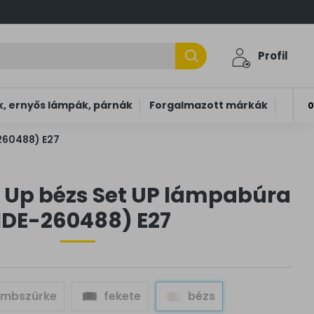
Profil
, ernyős lámpák, párnák
Forgalmazott márkák
0
-260488) E27
t Up bézs Set UP lámpabúra
IDE-260488) E27
ambszürke
fekete
bézs