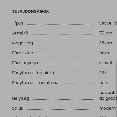
TULAJDONSÁGOK
Típus
Set UP 
Átmérő
70 cm
Magasság
36 cm
Búra színe
bézs
Búra anyaga
szövet
Fényforrás foglalata
E27
Fényforrást tartalmaz
nem
nappali,
Helyiség
dolgozós
Stílus
modern