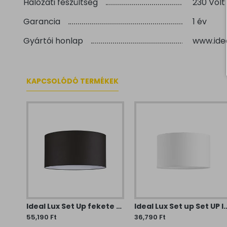
Hálózati feszültség
230 Volt
Garancia
1 év
Gyártói honlap
www.ide
KAPCSOLÓDÓ TERMÉKEK
Ideal Lux Set Up galambszürke Set UP lámpabúra (IDE-304632) E27
Ideal Lux Set Up fekete Set UP lámpabúra (IDE-270029) E27
Ideal Lux Set up Set UP lámpabú
55,190 Ft
36,790 Ft