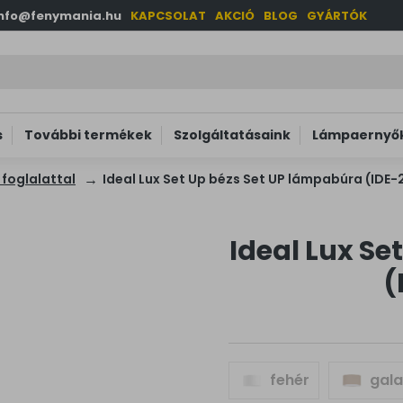
info@fenymania.hu
KAPCSOLAT
AKCIÓ
BLOG
GYÁRTÓK
s
További termékek
Szolgáltatásaink
Lámpaernyők
foglalattal
Ideal Lux Set Up bézs Set UP lámpabúra (IDE
Ideal Lux Se
(
fehér
gal