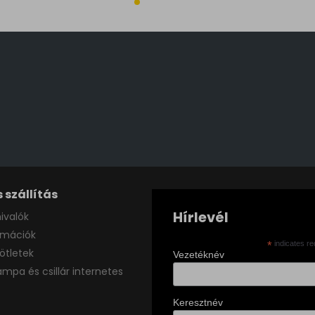
 szállítás
Hírlevél
ivalók
ormációk
*
indicates re
ötletek
Vezetéknév
ámpa és csillár internetes
Keresztnév