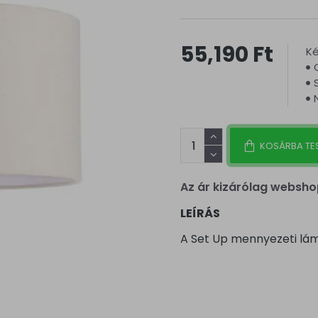
55,190 Ft
Ké
KOSÁRBA TE
Az ár kizárólag websho
LEÍRÁS
A Set Up mennyezeti lá