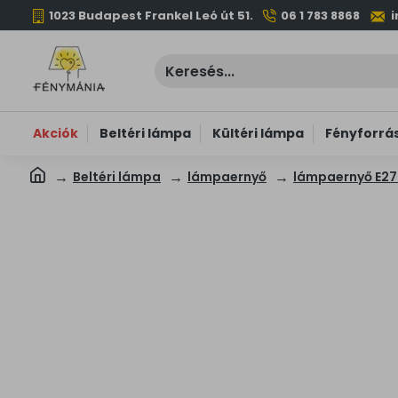
1023 Budapest Frankel Leó út 51.
06 1 783 8868
Akciók
Beltéri lámpa
Kültéri lámpa
Fényforrá
Beltéri lámpa
lámpaernyő
lámpaernyő E27 