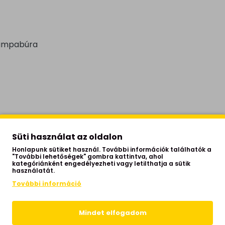
lámpabúra
Süti használat az oldalon
Honlapunk sütiket használ. További információk találhatók a
"További lehetőségek" gombra kattintva, ahol
kategóriánként engedélyezheti vagy letilthatja a sütik
használatát.
 hálószoba, étkező,
További információ
zoba, iroda
Mindet elfogadom