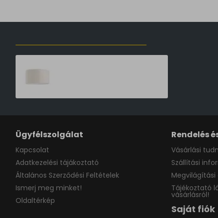
ELŐZŐLEG MEGTEKINTETT TERMÉKEK
Ideal Lux Set Up bézs Set UP lámpabúra (IDE-260488) E27
55,190 Ft
Ügyfélszolgálat
Rendelés és
Kapcsolat
Vásárlási tudn
Adatkezelési tájákoztató
Szállítási inf
Általános Szerződési Feltételek
Megvilágítási 
Ismerj meg minket!
Tájékoztató l
vásárlásról!
Oldaltérkép
Saját fiók