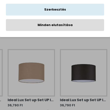
Szerkesztés
al-lux.com
Minden elutasítása
ra (IDE-260457) IP20
Ideal Lux Set up Set UP lámpabúra (IDE-304625) IP20
Ideal Lux Set up Set UP lámpabúra (IDE-270012) IP20
36,790 Ft
36,790 Ft