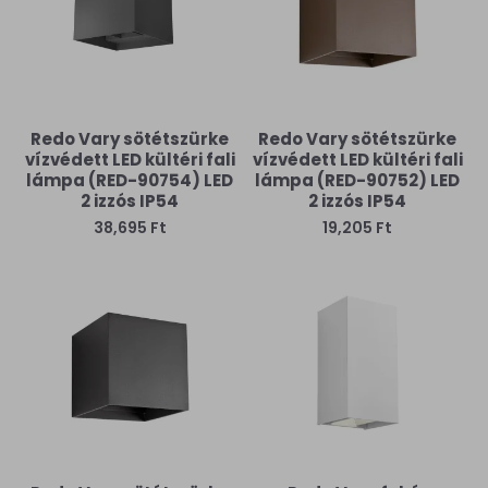
Redo Vary sötétszürke
Redo Vary sötétszürke
vízvédett LED kültéri fali
vízvédett LED kültéri fali
lámpa (RED-90754) LED
lámpa (RED-90752) LED
2 izzós IP54
2 izzós IP54
38,695 Ft
19,205 Ft