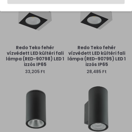
Redo Teko fehér
Redo Teko fehér
vízvédett LED kültéri fali
vízvédett LED kültéri fali
lámpa (RED-90798) LED 1
lámpa (RED-90795) LED 1
izzós IP65
izzós IP65
33,205 Ft
28,485 Ft