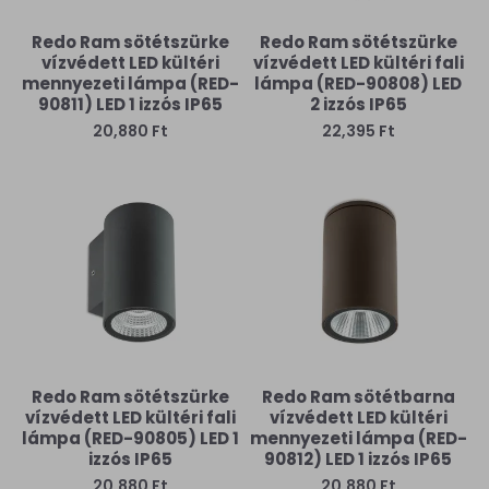
Redo Ram sötétszürke
Redo Ram sötétszürke
vízvédett LED kültéri
vízvédett LED kültéri fali
mennyezeti lámpa (RED-
lámpa (RED-90808) LED
90811) LED 1 izzós IP65
2 izzós IP65
20,880 Ft
22,395 Ft
Redo Ram sötétszürke
Redo Ram sötétbarna
vízvédett LED kültéri fali
vízvédett LED kültéri
lámpa (RED-90805) LED 1
mennyezeti lámpa (RED-
izzós IP65
90812) LED 1 izzós IP65
20,880 Ft
20,880 Ft