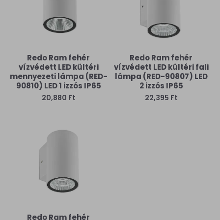
Redo Ram fehér
Redo Ram fehér
vízvédett LED kültéri
vízvédett LED kültéri fali
mennyezeti lámpa (RED-
lámpa (RED-90807) LED
90810) LED 1 izzós IP65
2 izzós IP65
20,880 Ft
22,395 Ft
Redo Ram fehér