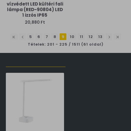
vízvédett LED kültéri fali
lámpa (RED-90804) LED
1 izzós IP65
20,880 Ft
5
6
7
8
9
10
11
12
13
Tételek: 201 - 225 / 1511 (61 oldal)
LŐZŐLEG MEGTEKINTETT TERMÉKEK