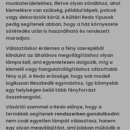
munkaterületekhez, illetve olyan zónákhoz, ahol
kiemelésre van szükség, például képek, polcok
vagy dekorációk körül. A kültéri Redo típusok
pedig segítenek abban, hogy a ház környezete
sötétedés után is használható és rendezett
maradjon.
Választáskor érdemes a fény szerepéből
kiindulni: az általános megvilágításhoz olyan
lámpa kell, ami egyenletesen dolgozik, míg a
kiemelő vagy hangulatvilágításhoz célzottabb
fény a jó. A Redo erőssége, hogy sok modell
logikusan illeszkedik egymáshoz, így könnyebb
egy helyiségen belül több fényforrást
összehangolni.
Vásárlói szemmel a Redo előnye, hogy a
termékek segítenek
rendszerben gondolkodni
:
nem csak egyetlen lámpát választasz, hanem
egy olyan megvilágítást, ami jobban működik a