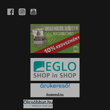
Árukereső.hu