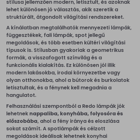
stílusa jellemzően modern, letisztult, és azoknak
lehet különösen jó választás, akik szeretik a
struktúrált, átgondolt világítási rendszereket.
A kínálatban megtalálhatók mennyezeti lámpák,
függesztékek, fali lámpák, spot jellegű
megoldások, és több esetben kültéri világítási
típusok is. Stílusban gyakoriak a geometrikus
formák, a visszafogott színvilág és a
funkcionális kialakítás. Ez különösen jól illik
modern lakásokba, irodai környezetbe vagy
olyan otthonokba, ahol a bútorok és burkolatok
letisztultak, és a fénynek kell megadnia a
hangulatot.
Felhasználási szempontból a Redo lámpák jók
lehetnek
nappaliba, konyhába, folyosóra és
előszobába
, ahol a fény iránya és eloszlása
sokat számít. A spotlámpák és célzott
megoldások ideálisak lehetnek konyhai