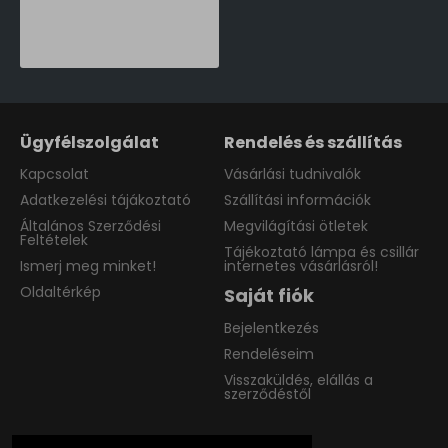
Philips Tilpa fehér újratölthető LED asztali lámpa (PHI-8719514443839) LED 1 izzós IP20
16,990 Ft
Ügyfélszolgálat
Rendelés és szállítás
Kapcsolat
Vásárlási tudnivalók
Adatkezelési tájákoztató
Szállítási információk
Általános Szerződési
Megvilágítási ötletek
Feltételek
Tájékoztató lámpa és csillár
Ismerj meg minket!
internetes vásárlásról!
Oldaltérkép
Saját fiók
Bejelentkezés
Rendeléseim
Visszaküldés, elállás a
szerződéstől