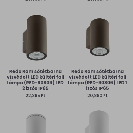
Redo Ram sötétbarna
Redo Ram sötétbarna
vízvédett LED kültéri fali
vízvédett LED kültéri fali
lámpa (RED-90809) LED
lámpa (RED-90806) LED 1
2 izzós IP65
izzós IP65
22,395 Ft
20,880 Ft