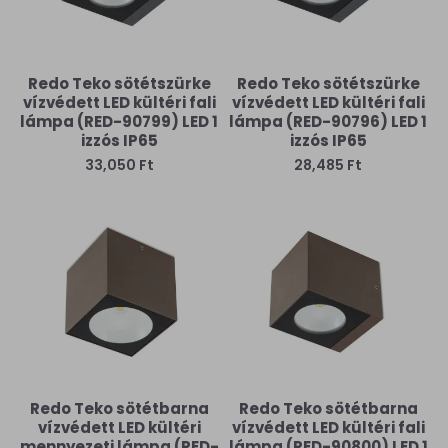
Redo Teko sötétszürke
Redo Teko sötétszürke
vízvédett LED kültéri fali
vízvédett LED kültéri fali
lámpa (RED-90799) LED 1
lámpa (RED-90796) LED 1
izzós IP65
izzós IP65
33,050 Ft
28,485 Ft
Redo Teko sötétbarna
Redo Teko sötétbarna
vízvédett LED kültéri
vízvédett LED kültéri fali
mennyezeti lámpa (RED-
lámpa (RED-90800) LED 1