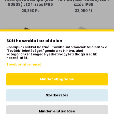
90803) LED 1 izzós IP65
izzós IP65
29,850 Ft
33,050 Ft
Süti használat az oldalon
Honlapunk sütiket használ. További információk találhatók a
"További lehetőségek" gombra kattintva, ahol
kategóriánként engedélyezheti vagy letilthatja a sütik
használatát.
További információ
Redo Teko sötétbarna
Redo Teko fehér
vízvédett LED kültéri fali
vízvédett LED kültéri
Mindet elfogadom
lámpa (RED-90797) LED 1
mennyezeti lámpa (RED-
izzós IP65
90801) LED 1 izzós IP65
28,485 Ft
30,005 Ft
Szerkesztés
Minden elutasítása