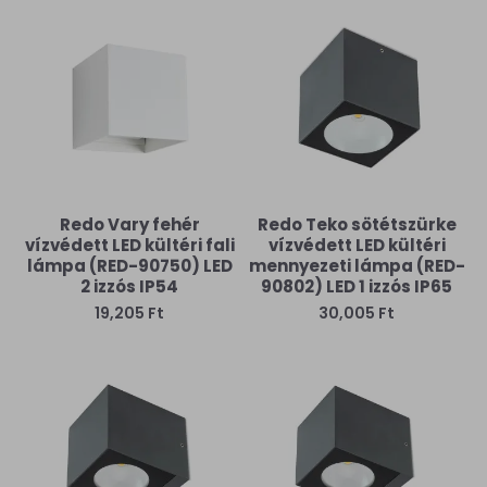
Redo Vary fehér
Redo Teko sötétszürke
vízvédett LED kültéri fali
vízvédett LED kültéri
lámpa (RED-90750) LED
mennyezeti lámpa (RED-
2 izzós IP54
90802) LED 1 izzós IP65
19,205 Ft
30,005 Ft