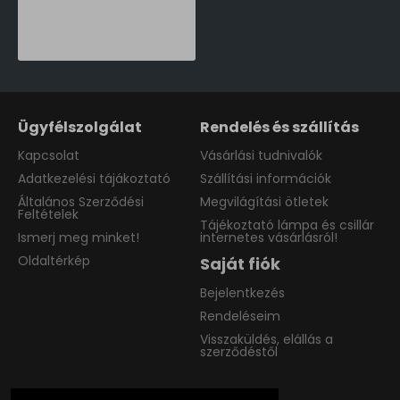
Philips Tilpa fehér újratölthető LED asztali lámpa (PHI-8719514443839) LED 1 izzós IP20
16,990 Ft
Ügyfélszolgálat
Rendelés és szállítás
Kapcsolat
Vásárlási tudnivalók
Adatkezelési tájákoztató
Szállítási információk
Általános Szerződési
Megvilágítási ötletek
Feltételek
Tájékoztató lámpa és csillár
Ismerj meg minket!
internetes vásárlásról!
Oldaltérkép
Saját fiók
Bejelentkezés
Rendeléseim
Visszaküldés, elállás a
szerződéstől