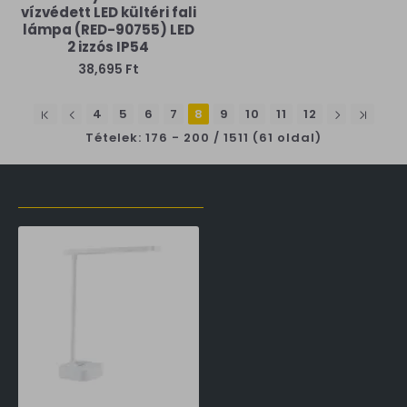
vízvédett LED kültéri fali
lámpa (RED-90755) LED
2 izzós IP54
38,695 Ft
4
5
6
7
8
9
10
11
12
Tételek: 176 - 200 / 1511 (61 oldal)
LŐZŐLEG MEGTEKINTETT TERMÉKEK