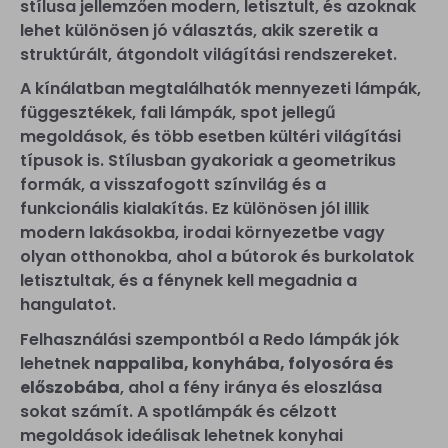
stílusa jellemzően modern, letisztult, és azoknak
lehet különösen jó választás, akik szeretik a
struktúrált, átgondolt világítási rendszereket.
A kínálatban megtalálhatók mennyezeti lámpák,
függesztékek, fali lámpák, spot jellegű
megoldások, és több esetben kültéri világítási
típusok is. Stílusban gyakoriak a geometrikus
formák, a visszafogott színvilág és a
funkcionális kialakítás. Ez különösen jól illik
modern lakásokba, irodai környezetbe vagy
olyan otthonokba, ahol a bútorok és burkolatok
letisztultak, és a fénynek kell megadnia a
hangulatot.
Felhasználási szempontból a Redo lámpák jók
lehetnek
nappaliba, konyhába, folyosóra és
előszobába
, ahol a fény iránya és eloszlása
sokat számít. A spotlámpák és célzott
megoldások ideálisak lehetnek konyhai