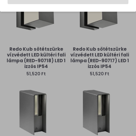
Redo Kub sötétszürke
Redo Kub sötétszürke
vízvédett LED kültéri fali
vízvédett LED kültéri fali
lámpa (RED-90718) LED 1
lámpa (RED-90717) LED 1
izzós IP54
izzós IP54
51,520 Ft
51,520 Ft