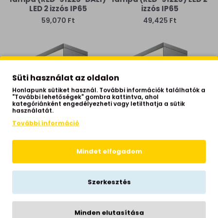
LED 2 izzós IP65
izzós IP65
59,070 Ft
49,425 Ft
Süti használat az oldalon
Honlapunk sütiket használ. További információk találhatók a
"További lehetőségek" gombra kattintva, ahol
kategóriánként engedélyezheti vagy letilthatja a sütik
használatát.
További információ
Redo Kub sötétszürke
Redo Kub sötétszürke
vízvédett LED kültéri fali
vízvédett LED kültéri fali
Mindet elfogadom
lámpa (RED-90720) LED 1
lámpa (RED-90719) LED 1
izzós IP54
izzós IP54
67,790 Ft
67,790 Ft
Szerkesztés
Minden elutasítása