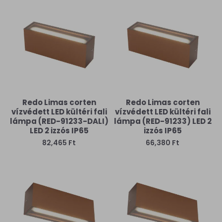
Redo Limas corten
Redo Limas corten
vízvédett LED kültéri fali
vízvédett LED kültéri fali
lámpa (RED-91233-DALI)
lámpa (RED-91233) LED 2
LED 2 izzós IP65
izzós IP65
82,465 Ft
66,380 Ft