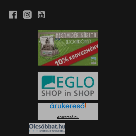
Árukereső.hu