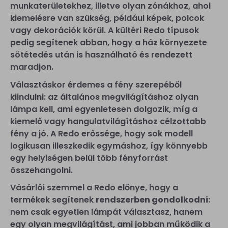
munkaterületekhez, illetve olyan zónákhoz, ahol
kiemelésre van szükség, például képek, polcok
vagy dekorációk körül. A kültéri Redo típusok
pedig segítenek abban, hogy a ház környezete
sötétedés után is használható és rendezett
maradjon.
Választáskor érdemes a fény szerepéből
kiindulni: az általános megvilágításhoz olyan
lámpa kell, ami egyenletesen dolgozik, míg a
kiemelő vagy hangulatvilágításhoz célzottabb
fény a jó. A Redo erőssége, hogy sok modell
logikusan illeszkedik egymáshoz, így könnyebb
egy helyiségen belül több fényforrást
összehangolni.
Vásárlói szemmel a Redo előnye, hogy a
termékek segítenek
rendszerben gondolkodni
:
nem csak egyetlen lámpát választasz, hanem
egy olyan megvilágítást, ami jobban működik a