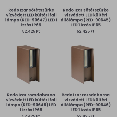
Redo Izar sötétszürke
Redo Izar sötétszürke
vízvédett LED kültéri fali
vízvédett LED kültéri
lámpa (RED-90647) LED 1
állólámpa (RED-90645)
izzós IP65
LED 1 izzós IP65
52,425 Ft
52,425 Ft
Redo Izar rozsdabarna
Redo Izar rozsdabarna
vízvédett LED kültéri fali
vízvédett LED kültéri
lámpa (RED-90648) LED
állólámpa (RED-90646)
1 izzós IP65
LED 1 izzós IP65
52,425 Ft
52,425 Ft