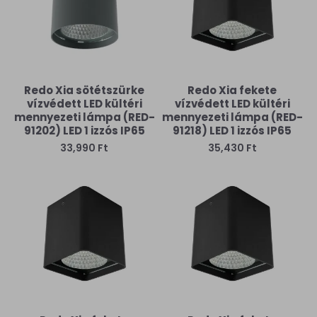
Redo Xia sötétszürke
Redo Xia fekete
vízvédett LED kültéri
vízvédett LED kültéri
mennyezeti lámpa (RED-
mennyezeti lámpa (RED-
91202) LED 1 izzós IP65
91218) LED 1 izzós IP65
33,990 Ft
35,430 Ft