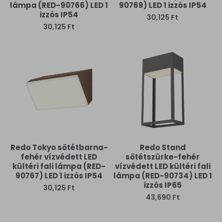
lámpa (RED-90766) LED 1
90769) LED 1 izzós IP54
izzós IP54
30,125 Ft
30,125 Ft
Redo Tokyo sötétbarna-
Redo Stand
fehér vízvédett LED
sötétszürke-fehér
kültéri fali lámpa (RED-
vízvédett LED kültéri fali
90767) LED 1 izzós IP54
lámpa (RED-90734) LED 1
izzós IP65
30,125 Ft
43,690 Ft