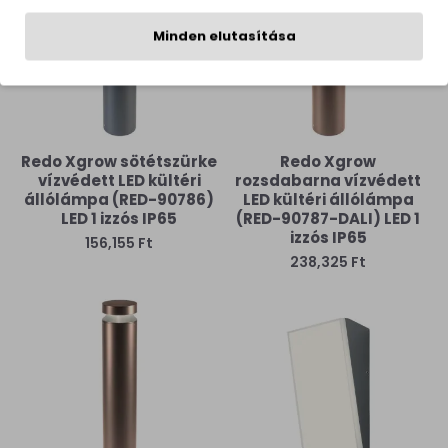
Minden elutasítása
Redo Xgrow sötétszürke
Redo Xgrow
vízvédett LED kültéri
rozsdabarna vízvédett
állólámpa (RED-90786)
LED kültéri állólámpa
LED 1 izzós IP65
(RED-90787-DALI) LED 1
izzós IP65
156,155 Ft
238,325 Ft