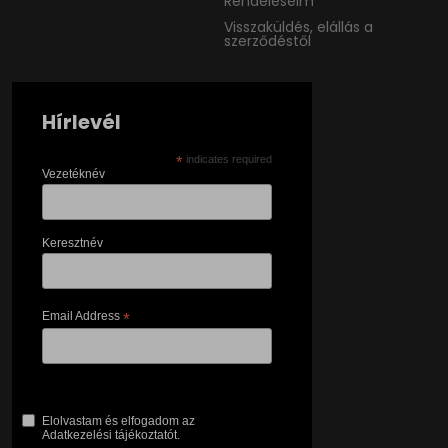
Rendeléseim
Visszaküldés, elállás a
szerződéstől
Hírlevél
*
indicates required
Vezetéknév
Keresztnév
Email Address
*
Elolvastam és elfogadom az
Adatkezelési tájékoztatót.