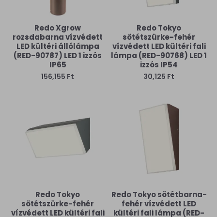
Redo Xgrow
Redo Tokyo
rozsdabarna vízvédett
sötétszürke-fehér
LED kültéri állólámpa
vízvédett LED kültéri fali
(RED-90787) LED 1 izzós
lámpa (RED-90768) LED 1
IP65
izzós IP54
156,155 Ft
30,125 Ft
Redo Tokyo
Redo Tokyo sötétbarna-
sötétszürke-fehér
fehér vízvédett LED
vízvédett LED kültéri fali
kültéri fali lámpa (RED-