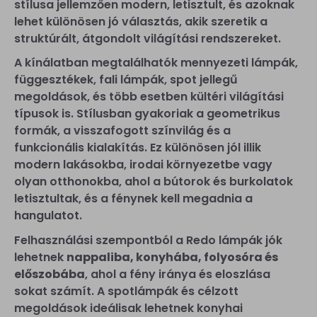
stílusa jellemzően modern, letisztult, és azoknak
lehet különösen jó választás, akik szeretik a
struktúrált, átgondolt világítási rendszereket.
A kínálatban megtalálhatók mennyezeti lámpák,
függesztékek, fali lámpák, spot jellegű
megoldások, és több esetben kültéri világítási
típusok is. Stílusban gyakoriak a geometrikus
formák, a visszafogott színvilág és a
funkcionális kialakítás. Ez különösen jól illik
modern lakásokba, irodai környezetbe vagy
olyan otthonokba, ahol a bútorok és burkolatok
letisztultak, és a fénynek kell megadnia a
hangulatot.
Felhasználási szempontból a Redo lámpák jók
lehetnek
nappaliba, konyhába, folyosóra és
előszobába
, ahol a fény iránya és eloszlása
sokat számít. A spotlámpák és célzott
megoldások ideálisak lehetnek konyhai