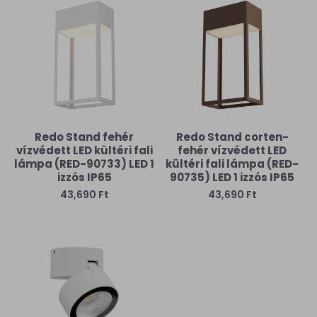
Redo Stand fehér
Redo Stand corten-
vízvédett LED kültéri fali
fehér vízvédett LED
lámpa (RED-90733) LED 1
kültéri fali lámpa (RED-
izzós IP65
90735) LED 1 izzós IP65
43,690 Ft
43,690 Ft