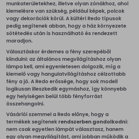
munkaterületekhez, illetve olyan zónákhoz, ahol
kiemelésre van szükség, például képek, polcok
vagy dekorációk körül. A kültéri Redo típusok
pedig segítenek abban, hogy a ház környezete
sötétedés után is használható és rendezett
maradjon.
Választáskor érdemes a fény szerepéből
kiindulni: az általános megvilágításhoz olyan
lámpa kell, ami egyenletesen dolgozik, míg a
kiemelő vagy hangulatvilágításhoz célzottabb
fény a jó. A Redo erőssége, hogy sok modell
logikusan illeszkedik egymáshoz, így könnyebb
egy helyiségen belül több fényforrást
összehangolni.
Vásárlói szemmel a Redo előnye, hogy a
termékek segítenek
rendszerben gondolkodni
:
nem csak egyetlen lámpát választasz, hanem
egy olyan megvilágítást, ami jobban működik a