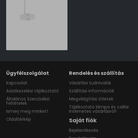
Philips Tilpa fehér újratölthető LED asztali lámpa (PHI-8719514443839) LED 1 izzós IP20
16,990 Ft
Ügyfélszolgálat
Rendelés és szállítás
Kapcsolat
Vásárlási tudnivalók
Adatkezelési tájákoztató
Szállítási információk
Általános Szerződési
Megvilágítási ötletek
Feltételek
Tájékoztató lámpa és csillár
Ismerj meg minket!
internetes vásárlásról!
Oldaltérkép
Saját fiók
Bejelentkezés