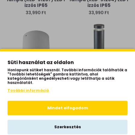
izzós IP65
izzós IP65
33,990 Ft
33,990 Ft
Süti használat az oldalon
Honlapunk sütiket használ. További információk találhatók a
"További lehetőségek" gombra kattintva, ahol
kategóriánként engedélyezheti vagy letilthatja a sütik
használatát.
Redo Xia fehér vízvédett
Redo Xgrow sötétszürke
További információ
LED kültéri mennyezeti
vízvédett LED kültéri
lámpa (RED-91201) LED 1
állólámpa (RED-90786-
izzós IP65
DALI) LED 1 izzós IP65
Mindet elfogadom
33,990 Ft
238,325 Ft
Szerkesztés