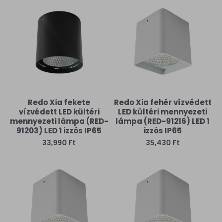
Redo Xia fekete
Redo Xia fehér vízvédett
vízvédett LED kültéri
LED kültéri mennyezeti
mennyezeti lámpa (RED-
lámpa (RED-91216) LED 1
91203) LED 1 izzós IP65
izzós IP65
33,990 Ft
35,430 Ft