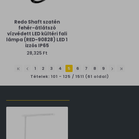
Redo Shaft szatén
fehér-átlátszó
vízvédett LED kültéri fali
lámpa (RED-90828) LED 1
izzós IP65
28,325 Ft
1
2
3
4
5
6
7
8
9
Tételek: 101 - 125 / 1511 (61 oldal)
LŐZŐLEG MEGTEKINTETT TERMÉKEK