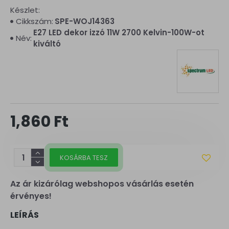
Készlet:
Cikkszám:
SPE-WOJ14363
E27 LED dekor izzó 11W 2700 Kelvin-100W-ot
Név:
kiváltó
1,860 Ft
KOSÁRBA TESZ
Az ár kizárólag webshopos vásárlás esetén
érvényes!
LEÍRÁS