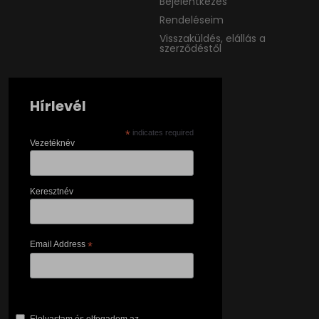
Bejelentkezés
Rendeléseim
Visszaküldés, elállás a
szerződéstől
Hírlevél
*
indicates required
Vezetéknév
Keresztnév
Email Address
*
Elolvastam és elfogadom az