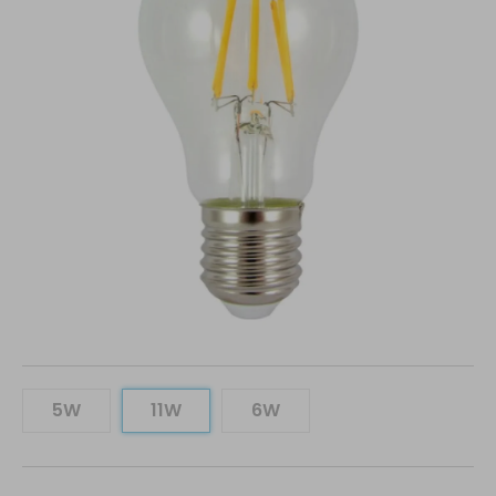
5W
11W
6W