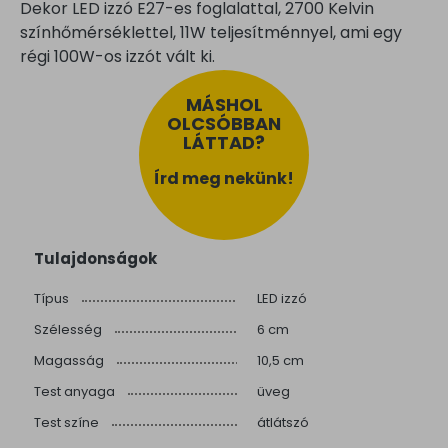
Dekor LED izzó E27-es foglalattal, 2700 Kelvin
színhőmérséklettel, 11W teljesítménnyel, ami egy
régi 100W-os izzót vált ki.
MÁSHOL
OLCSÓBBAN
LÁTTAD?
Írd meg nekünk!
Tulajdonságok
Típus
LED izzó
Szélesség
6 cm
Magasság
10,5 cm
Test anyaga
üveg
Test színe
átlátszó