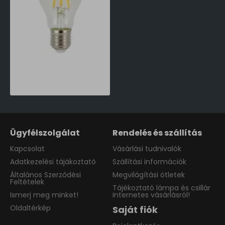
SpectrumLED E27 LED dekor izzó 11W 2700 Kelvin-100W-ot kiváltó LED izzó (SPE-WOJ14363) E27
1,860 Ft
Ügyfélszolgálat
Rendelés és szállítás
Kapcsolat
Vásárlási tudnivalók
Adatkezelési tájákoztató
Szállítási információk
Általános Szerződési
Megvilágítási ötletek
Feltételek
Tájékoztató lámpa és csillár
Ismerj meg minket!
internetes vásárlásról!
Oldaltérkép
Saját fiók