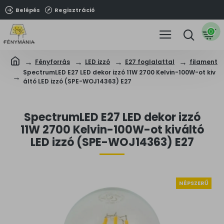
Belépés
Regisztráció
0
Fényforrás
LED izzó
E27 foglalattal
filament
SpectrumLED E27 LED dekor izzó 11W 2700 Kelvin-100W-ot kiv
áltó LED izzó (SPE-WOJ14363) E27
SpectrumLED E27 LED dekor izzó
11W 2700 Kelvin-100W-ot kiváltó
LED izzó (SPE-WOJ14363) E27
NÉPSZERŰ