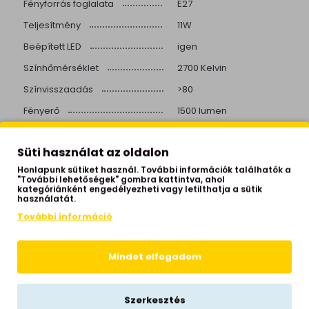
Fényforrás foglalata
E27
Teljesítmény
11W
Beépített LED
igen
Színhőmérséklet
2700 Kelvin
Színvisszaadás
>80
Fényerő
1500 lumen
Élettartam
17.000 óra
Süti használat az oldalon
Fel-le kapcsolás
15000 kapcsolás
Honlapunk sütiket használ. További információk találhatók a
Hálózati feszültség
230 Volt
"További lehetőségek" gombra kattintva, ahol
kategóriánként engedélyezheti vagy letilthatja a sütik
Garancia
2 év
használatát.
További információ
Sugárzási szög
340°
Mindet elfogadom
KAPCSOLÓDÓ TERMÉKEK
Szerkesztés