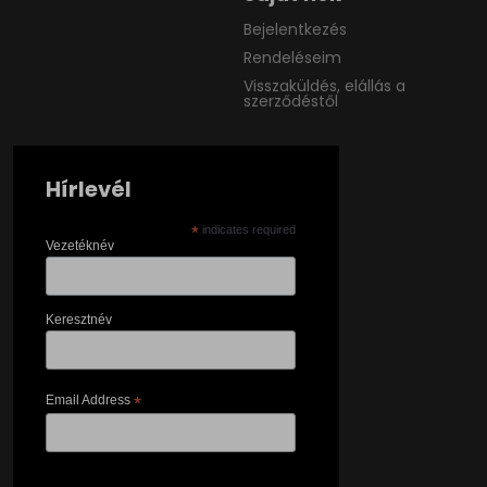
Bejelentkezés
Rendeléseim
Visszaküldés, elállás a
szerződéstől
Hírlevél
*
indicates required
Vezetéknév
Keresztnév
Email Address
*