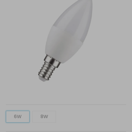
6W
8W