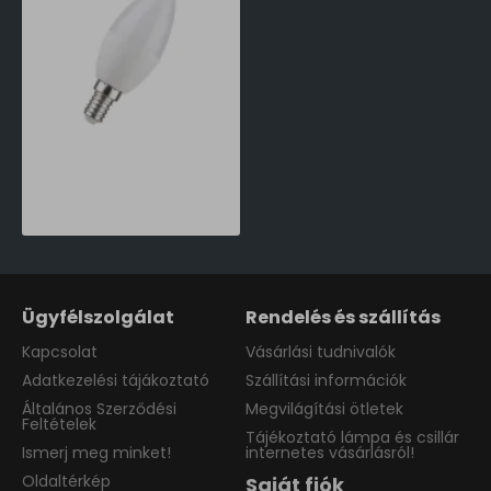
SpectrumLED E14 LED izzó 6W 3000 Kelvin gyertya-45W-ot kiváltó LED izzó (SPE-WOJ13026) E14
580 Ft
Ügyfélszolgálat
Rendelés és szállítás
Kapcsolat
Vásárlási tudnivalók
Adatkezelési tájákoztató
Szállítási információk
Általános Szerződési
Megvilágítási ötletek
Feltételek
Tájékoztató lámpa és csillár
Ismerj meg minket!
internetes vásárlásról!
Oldaltérkép
Saját fiók