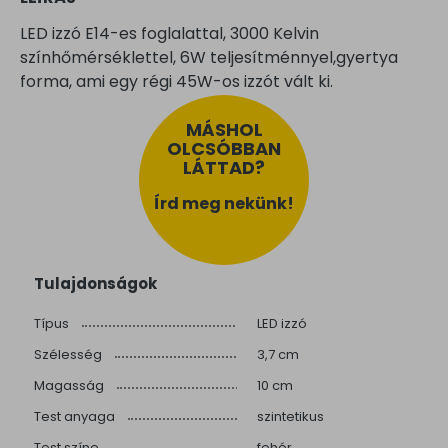
LED izzó E14-es foglalattal, 3000 Kelvin
színhőmérséklettel, 6W teljesítménnyel,gyertya
forma, ami egy régi 45W-os izzót vált ki.
MÁSHOL
OLCSÓBBAN
LÁTTAD?
Írd meg nekünk!
Tulajdonságok
Típus
LED izzó
Szélesség
3,7 cm
Magasság
10 cm
Test anyaga
szintetikus
Test színe
fehér