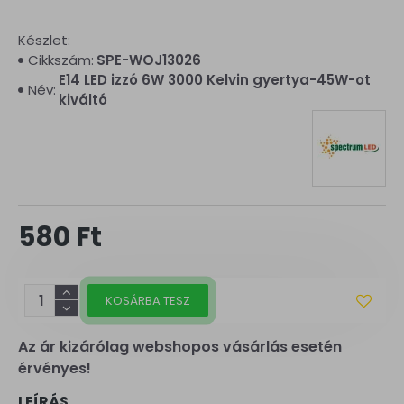
Készlet:
Cikkszám:
SPE-WOJ13026
E14 LED izzó 6W 3000 Kelvin gyertya-45W-ot
Név:
kiváltó
580 Ft
KOSÁRBA TESZ
Az ár kizárólag webshopos vásárlás esetén
érvényes!
LEÍRÁS