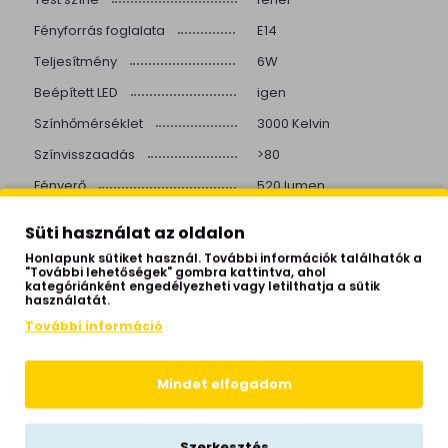
Fényforrás foglalata
E14
Teljesítmény
6W
Beépített LED
igen
Színhőmérséklet
3000 Kelvin
Színvisszaadás
>80
Fényerő
520 lumen
Élettartam
17.000 óra
Süti használat az oldalon
Fel-le kapcsolás
15000 kapcsolás
Honlapunk sütiket használ. További információk találhatók a
"További lehetőségek" gombra kattintva, ahol
Hálózati feszültség
230 Volt
kategóriánként engedélyezheti vagy letilthatja a sütik
használatát.
Garancia
2 év
További információ
Sugárzási szög
160°
Mindet elfogadom
Szerkesztés
KAPCSOLÓDÓ TERMÉKEK