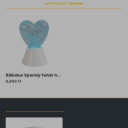
KAPCSOLÓDÓ TERMÉKEK
Rábalux Sparkly fehér hordozható LED asztali lámpa (RAB-76040) LED 1 izzós IP20
5,990 Ft
LŐZŐLEG MEGTEKINTETT TERMÉKEK