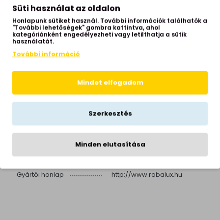
Süti használat az oldalon
Fényforrást tartalmaz
igen
Honlapunk sütiket használ. További információk találhatók a
"További lehetőségek" gombra kattintva, ahol
IP védettség
IP20
kategóriánként engedélyezheti vagy letilthatja a sütik
használatát.
Izzók száma
1 izzós
További információ
nappali, hálószoba,
Helyiség
gyerekszoba
Mindet elfogadom
Stílus
design
Beépített LED
igen
Szerkesztés
Színes
igen
Élettartam
25000 óra
Hálózati feszültség
Minden elutasítása
DC 5 Volt
Garancia
2 év
Gyártói honlap
http://www.rabalux.hu