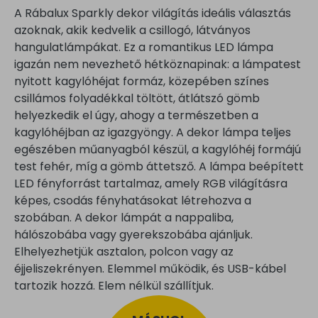
A Rábalux Sparkly dekor világítás ideális választás
azoknak, akik kedvelik a csillogó, látványos
hangulatlámpákat. Ez a romantikus LED lámpa
igazán nem nevezhető hétköznapinak: a lámpatest
nyitott kagylóhéjat formáz, közepében színes
csillámos folyadékkal töltött, átlátszó gömb
helyezkedik el úgy, ahogy a természetben a
kagylóhéjban az igazgyöngy. A dekor lámpa teljes
egészében műanyagból készül, a kagylóhéj formájú
test fehér, míg a gömb áttetsző. A lámpa beépített
LED fényforrást tartalmaz, amely RGB világításra
képes, csodás fényhatásokat létrehozva a
szobában. A dekor lámpát a nappaliba,
hálószobába vagy gyerekszobába ajánljuk.
Elhelyezhetjük asztalon, polcon vagy az
éjjeliszekrényen. Elemmel működik, és USB-kábel
tartozik hozzá. Elem nélkül szállítjuk.