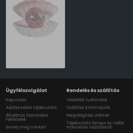
Rábalux Sparkly fehér hordozható LED asztali lámpa (RAB-76030) LED 1 izzós IP20
5,990 Ft
Ügyfélszolgálat
Rendelés és szállítás
Kapcsolat
Vásárlási tudnivalók
Adatkezelési tájákoztató
Szállítási információk
Általános Szerződési
Megvilágítási ötletek
Feltételek
Tájékoztató lámpa és csillár
Ismerj meg minket!
internetes vásárlásról!