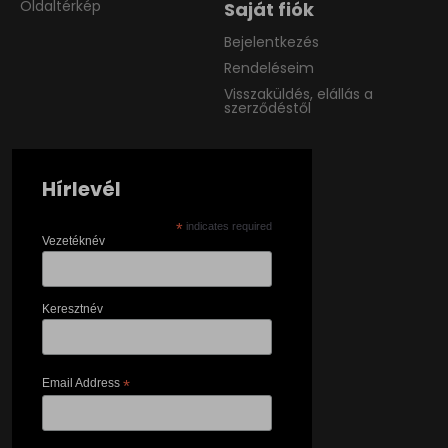
Oldaltérkép
Saját fiók
Bejelentkezés
Rendeléseim
Visszaküldés, elállás a
szerződéstől
Hírlevél
*
indicates required
Vezetéknév
Keresztnév
Email Address
*