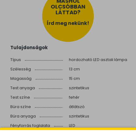
MÁSHOL
OLCSÓBBAN
LÁTTAD?
Írd meg nekünk!
Tulajdonságok
Típus
hordozható LED asztali lámpa
Szélesség
13 cm
Magasság
15 cm
Test anyaga
szintetikus
Test színe
fehér
Búra színe
átlátszó
Búra anyaga
szintetikus
Fényforrás foglalata
LED
Teljesítmény
1x0,8W