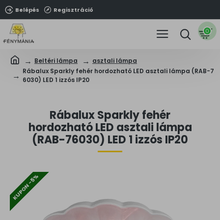
Belépés
Regisztráció
0
Beltéri lámpa
asztali lámpa
Rábalux Sparkly fehér hordozható LED asztali lámpa (RAB-7
6030) LED 1 izzós IP20
Rábalux Sparkly fehér
hordozható LED asztali lámpa
(RAB-76030) LED 1 izzós IP20
KUPON -5%