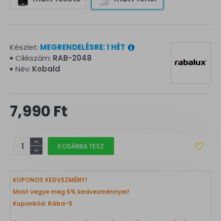
Készlet:
MEGRENDELÉSRE: 1 HÉT
Cikkszám:
RAB-2048
Név:
Kobald
7,990 Ft
KOSÁRBA TESZ
KUPONOS KEDVEZMÉNY!
Most vegye meg 5% kedvezménnyel!
Kuponkód: Rába-5