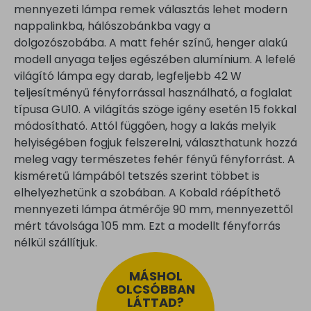
mennyezeti lámpa remek választás lehet modern
nappalinkba, hálószobánkba vagy a
dolgozószobába. A matt fehér színű, henger alakú
modell anyaga teljes egészében alumínium. A lefelé
világító lámpa egy darab, legfeljebb 42 W
teljesítményű fényforrással használható, a foglalat
típusa GU10. A világítás szöge igény esetén 15 fokkal
módosítható. Attól függően, hogy a lakás melyik
helyiségében fogjuk felszerelni, választhatunk hozzá
meleg vagy természetes fehér fényű fényforrást. A
kisméretű lámpából tetszés szerint többet is
elhelyezhetünk a szobában. A Kobald ráépíthető
mennyezeti lámpa átmérője 90 mm, mennyezettől
mért távolsága 105 mm. Ezt a modellt fényforrás
nélkül szállítjuk.
MÁSHOL
OLCSÓBBAN
LÁTTAD?