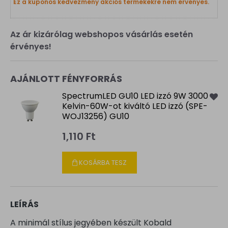
Ez a kuponos kedvezmény akciós termékekre nem érvényes.
Az ár kizárólag webshopos vásárlás esetén
érvényes!
AJÁNLOTT FÉNYFORRÁS
SpectrumLED GU10 LED izzó 9W 3000
Kelvin-60W-ot kiváltó LED izzó (SPE-
WOJ13256) GU10
1,110 Ft
KOSÁRBA TESZ
LEÍRÁS
A minimál stílus jegyében készült Kobald