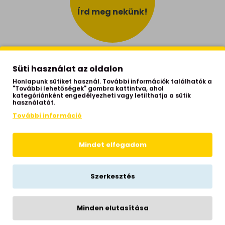
Írd meg nekünk!
Tulajdonságok
Süti használat az oldalon
Típus
mennyezeti spotlámpa
Honlapunk sütiket használ. További információk találhatók a
Átmérő
9 cm
"További lehetőségek" gombra kattintva, ahol
kategóriánként engedélyezheti vagy letilthatja a sütik
használatát.
Magasság
10,5 cm
További információ
Test anyaga
alumínium
Test színe
matt fehér
Mindet elfogadom
Fényforrás foglalata
GU10
Teljesítmény
1X42W
Szerkesztés
Fényforrást tartalmaz
nem
IP védettség
IP20
Minden elutasítása
Izzók száma
1 izzós