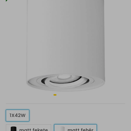
1X42W
matt fekete
matt fehér