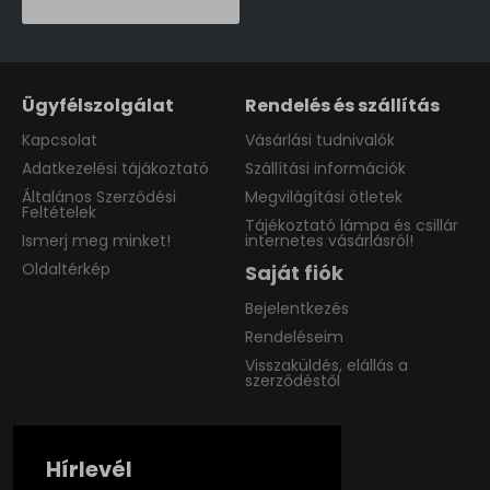
Ügyfélszolgálat
Rendelés és szállítás
Kapcsolat
Vásárlási tudnivalók
Adatkezelési tájákoztató
Szállítási információk
Általános Szerződési
Megvilágítási ötletek
Feltételek
Tájékoztató lámpa és csillár
Ismerj meg minket!
internetes vásárlásról!
Oldaltérkép
Saját fiók
Bejelentkezés
Rendeléseim
Visszaküldés, elállás a
szerződéstől
Hírlevél