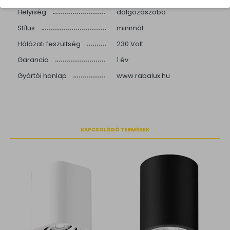
nappali, hálószoba,
Helyiség
dolgozószoba
Stílus
minimál
Hálózati feszültség
230 Volt
Garancia
1 év
Gyártói honlap
www.rabalux.hu
KAPCSOLÓDÓ TERMÉKEK