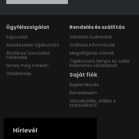
Ügyfélszolgálat
Rendelés és szállítás
Kapcsolat
Vásárlási tudnivalók
Adatkezelési tájákoztató
Szállítási információk
Általános Szerződési
Megvilágítási ötletek
Feltételek
Tájékoztató lámpa és csillár
Ismerj meg minket!
internetes vásárlásról!
Oldaltérkép
Saját fiók
Bejelentkezés
Rendeléseim
Visszaküldés, elállás a
szerződéstől
Hírlevél