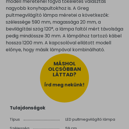
modell méreténél fogva tökéletes választás
nagyobb konyhapultokhoz is. A Greg
pultmegvilágító lámpa méretei a következők:
szélessége 590 mm, magassága 20 mm, a
bevilágítási szög 120°, a lámpa faltól mért távolsága
pedig mindössze 30 mm. A lámpához tartozó kábel
hossza 1200 mm. A kapcsolóval ellátott modell
előnye, hogy másik lámpával kombinálható.
MÁSHOL
OLCSÓBBAN
LÁTTAD?
Írd meg nekünk!
Tulajdonságok
Típus
LED pultmegvilágító lámpa
Szélesség
59 cm