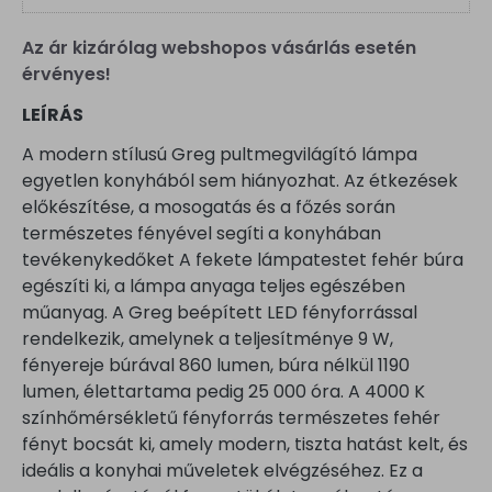
Az ár kizárólag webshopos vásárlás esetén
érvényes!
LEÍRÁS
A modern stílusú Greg pultmegvilágító lámpa
egyetlen konyhából sem hiányozhat. Az étkezések
előkészítése, a mosogatás és a főzés során
természetes fényével segíti a konyhában
tevékenykedőket A fekete lámpatestet fehér búra
egészíti ki, a lámpa anyaga teljes egészében
műanyag. A Greg beépített LED fényforrással
rendelkezik, amelynek a teljesítménye 9 W,
fényereje búrával 860 lumen, búra nélkül 1190
lumen, élettartama pedig 25 000 óra. A 4000 K
színhőmérsékletű fényforrás természetes fehér
fényt bocsát ki, amely modern, tiszta hatást kelt, és
ideális a konyhai műveletek elvégzéséhez. Ez a