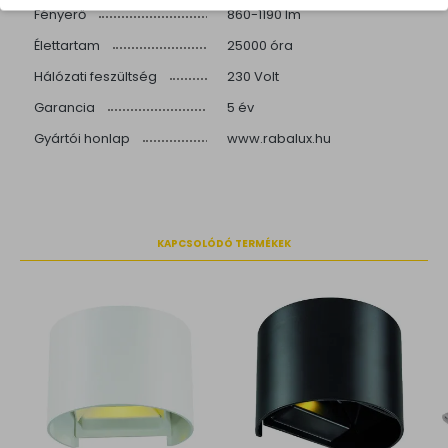
Fényerő
860-1190 lm
Élettartam
25000 óra
Hálózati feszültség
230 Volt
Garancia
5 év
Gyártói honlap
www.rabalux.hu
KAPCSOLÓDÓ TERMÉKEK