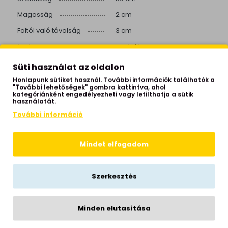
Magasság
2 cm
Faltól való távolság
3 cm
Test anyaga
szintetikus
Test színe
fekete
Süti használat az oldalon
Fényforrás foglalata
LED
Honlapunk sütiket használ. További információk találhatók a
"További lehetőségek" gombra kattintva, ahol
Teljesítmény
1X9W
kategóriánként engedélyezheti vagy letilthatja a sütik
használatát.
Fényforrást tartalmaz
igen
További információ
IP védettség
IP20
Izzók száma
1 izzós
Mindet elfogadom
Helyiség
konyha
Stílus
modern
Szerkesztés
Beépített kapcsolós
igen
Beépített LED
igen
Minden elutasítása
Színhőmérséklet
4000 Kelvin