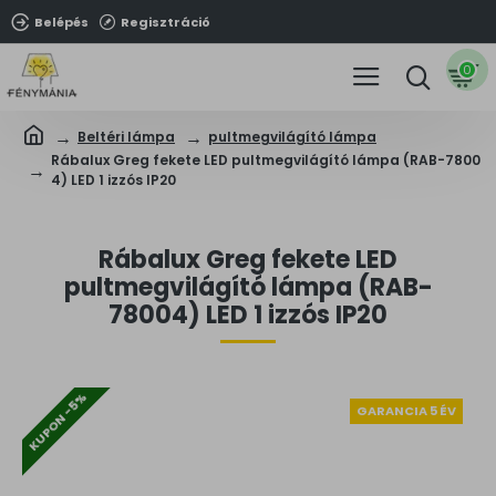
Belépés
Regisztráció
0
Beltéri lámpa
pultmegvilágító lámpa
Rábalux Greg fekete LED pultmegvilágító lámpa (RAB-7800
4) LED 1 izzós IP20
Rábalux Greg fekete LED
pultmegvilágító lámpa (RAB-
78004) LED 1 izzós IP20
KUPON -5%
GARANCIA 5 ÉV