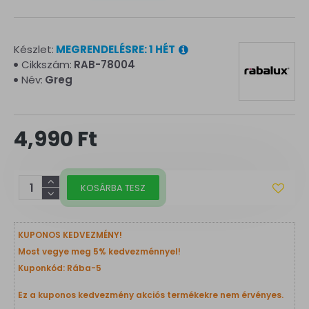
Készlet:
MEGRENDELÉSRE: 1 HÉT
Cikkszám:
RAB-78004
Név:
Greg
4,990 Ft
KOSÁRBA TESZ
KUPONOS KEDVEZMÉNY!
Most vegye meg 5% kedvezménnyel!
Kuponkód: Rába-5
Ez a kuponos kedvezmény akciós termékekre nem érvényes.