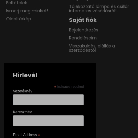
Feltételek
Tájékoztató lámpa és csillár
Ismerj meg minket!
internetes vásárlásról!
Oldaltérkép
Saját fiók
Bejelentkezés
Rendeléseim
Visszaküldés, elállás a
szerződéstől
Hírlevél
*
indicates required
Vezetéknév
Keresztnév
Email Address
*