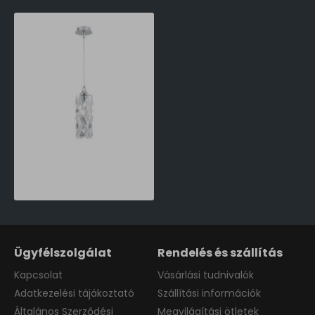
Orion Rita króm-átlátszó függesztett lámpa (ORI-HL 6-1549/1_CHR) G9 1 izzós IP20
84,690 Ft
Ügyfélszolgálat
Rendelés és szállítás
Kapcsolat
Vásárlási tudnivalók
Adatkezelési tájákoztató
Szállítási információk
Általános Szerződési
Megvilágítási ötletek