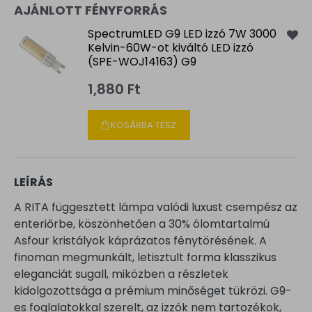
AJÁNLOTT FÉNYFORRÁS
SpectrumLED G9 LED izzó 7W 3000
Kelvin-60W-ot kiváltó LED izzó
(SPE-WOJ14163) G9
1,880 Ft
KOSÁRBA TESZ
LEÍRÁS
A RITA függesztett lámpa valódi luxust csempész az
enteriőrbe, köszönhetően a 30% ólomtartalmú
Asfour kristályok káprázatos fénytörésének. A
finoman megmunkált, letisztult forma klasszikus
eleganciát sugall, miközben a részletek
kidolgozottsága a prémium minőséget tükrözi. G9-
es foglalatokkal szerelt, az izzók nem tartozékok,