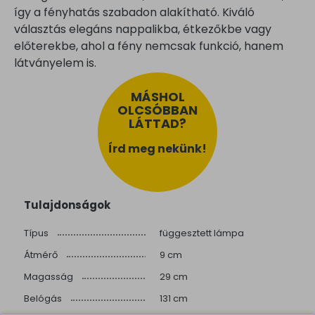
így a fényhatás szabadon alakítható. Kiváló
választás elegáns nappalikba, étkezőkbe vagy
előterekbe, ahol a fény nemcsak funkció, hanem
látványelem is.
MÁSHOL
OLCSÓBBAN
LÁTTAD?
Írd meg nekünk!
Tulajdonságok
Típus
függesztett lámpa
Átmérő
9 cm
Magasság
29 cm
Belógás
131 cm