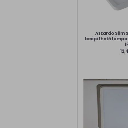
Azzardo Slim 
beépíthető lámpa (
I
12,