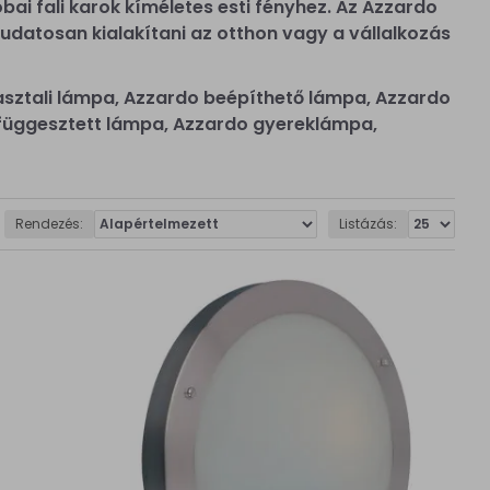
ai fali karok kíméletes esti fényhez. Az Azzardo
datosan kialakítani az otthon vagy a vállalkozás
asztali lámpa, Azzardo beépíthető lámpa, Azzardo
do függesztett lámpa, Azzardo gyereklámpa,
Rendezés:
Listázás: