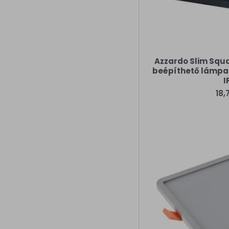
Azzardo Slim Squa
beépíthető lámpa (
I
18,