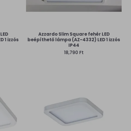
 LED
Azzardo Slim Square fehér LED
 1 izzós
beépíthető lámpa (AZ-4332) LED 1 izzós
IP44
18,790 Ft