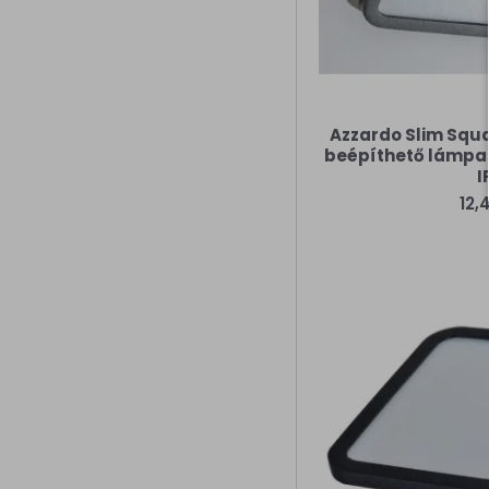
Azzardo Slim Squa
beépíthető lámpa (
I
12,