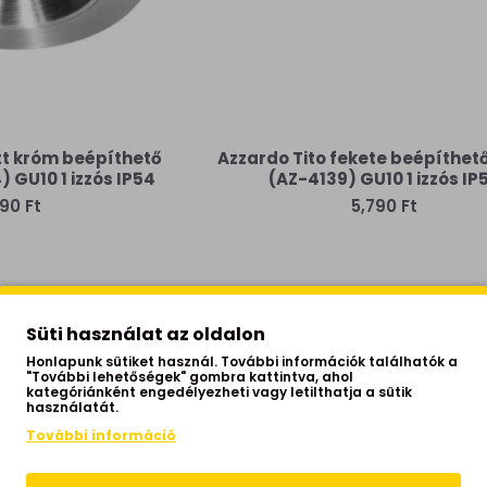
tt króm beépíthető
Azzardo Tito fekete beépíthe
 GU10 1 izzós IP54
(AZ-4139) GU10 1 izzós IP
90 Ft
5,790 Ft
Süti használat az oldalon
Honlapunk sütiket használ. További információk találhatók a
"További lehetőségek" gombra kattintva, ahol
kategóriánként engedélyezheti vagy letilthatja a sütik
használatát.
További információ