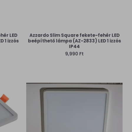
hér LED
Azzardo Slim Square fekete-fehér LED
 1 izzós
beépíthető lámpa (AZ-2833) LED 1 izzós
IP44
9,990 Ft