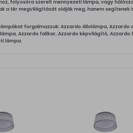
oz, folyosóra szerelt mennyezeti lámpa, vagy hálószob
 a tér megvilágítását oldják meg, hanem segítenek tu
 lámpákat forgalmazzuk: Azzardo állolámpa, Azzardo 
alilámpa, Azzardo falikar, Azzardo képvilágító, Azzar
ti lámpa.