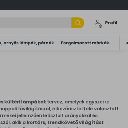
Profil
, ernyős lámpák, párnák
Forgalmazott márkák
0
 és kültéri lámpákat
tervez, amelyek egyszerre
appali fővilágításról, étkezőasztal fölé választott
rmékei jellemzően letisztult arányokkal és
szól, akik a
kortárs, trendkövető világítást