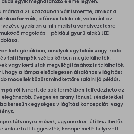
a lakás egyik meghatározó eleme legyen.
 márka a 21. században vált ismertté, amikor a
trikus formák
, a fémes felületek, valamint az
ervezése gyakran a minimalista vonalvezetésre
s működő megoldás – például gyűrű alakú LED-
ndolása.
lyan kategóriákban, amelyek egy lakás vagy iroda
és
fali lámpák
széles körben megtalálhatók.
lyek vagy kerti utak megvilágításához is találhatók
i, hogy a lámpa elsődlegesen általános világítást
o modellek között mindkettőre találni jó példát.
ámpáiról
ismert, de sok termékben felfedezhető az
az elegánsabb, üveges és arany tónusú részletekkel
liba keresünk egységes világítási koncepciót, vagy
fényt.
pák látványra erősek, ugyanakkor jól illeszthetők
lé választott függeszték, kanapé mellé helyezett