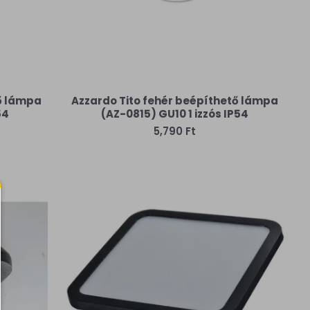
tő lámpa
Azzardo Tito fehér beépíthető lámpa
54
(AZ-0815) GU10 1 izzós IP54
5,790 Ft