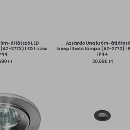
róm-átlátszó LED
Azzardo Una króm-átlátszó
AZ-2773) LED 1 izzós
beépíthető lámpa (AZ-2772) LED
P44
IP44
690 Ft
20,690 Ft