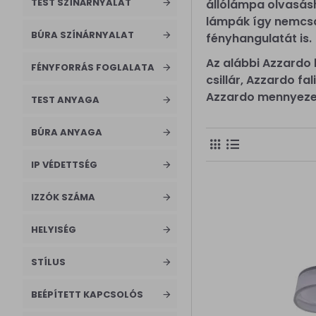
TEST SZÍNÁRNYALAT
állólámpa olvasásh
lámpa
lámpák így nemcsak
BÚRA SZÍNÁRNYALAT
képvilágító
fényhangulatát is.
Az alábbi Azzardo
mennyezetb
FÉNYFORRÁS FOGLALATA
csillár, Azzardo f
e építhető
Azzardo mennyeze
lámpa
TEST ANYAGA
mennyezeti
BÚRA ANYAGA
lámpa
mennyezeti
IP VÉDETTSÉG
lámpa
IZZÓK SZÁMA
mennyezeti
spotlámpa
HELYISÉG
További
STÍLUS
termékek
Tükör
BEÉPÍTETT KAPCSOLÓS