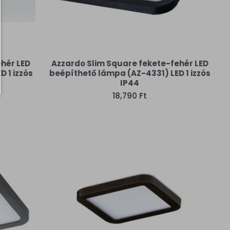
hér LED
Azzardo Slim Square fekete-fehér LED
 1 izzós
beépíthető lámpa (AZ-4331) LED 1 izzós
IP44
18,790 Ft