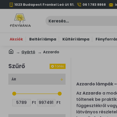
1023 Budapest Frankel Leó út 51.
06 1 783 8868
Akciók
Beltéri lámpa
Kültéri lámpa
Fényforrá
Gyártó
Azzardo
Szűrő
Törlés
ÁR
Azzardo lámpák – 
Az
Azzardo
a mode
töltenek be praktik
Ft
Ft
függesztékről vagy
látványos részlete