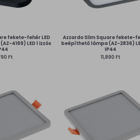
re fekete-fehér LED
Azzardo Slim Square fekete-fe
AZ-4169) LED 1 izzós
beépíthető lámpa (AZ-2836) LED
P44
IP44
790 Ft
11,890 Ft