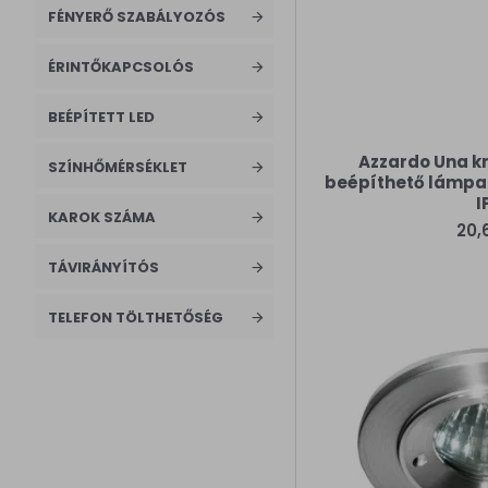
FÉNYERŐ SZABÁLYOZÓS
Ventilátor
ÉRINTŐKAPCSOLÓS
ventilátor
fényforrással
BEÉPÍTETT LED
Ventilátor
lámpa
Azzardo Una k
SZÍNHŐMÉRSÉKLET
beépíthető lámpa (
Világító
I
KAROK SZÁMA
tükör
20,
Beltéri
TÁVIRÁNYÍTÓS
lámpa
TELEFON TÖLTHETŐSÉG