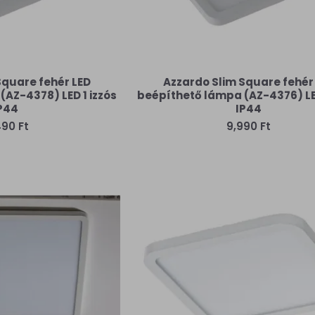
Square fehér LED
Azzardo Slim Square fehér
AZ-4378) LED 1 izzós
beépíthető lámpa (AZ-4376) LED
P44
IP44
490 Ft
9,990 Ft