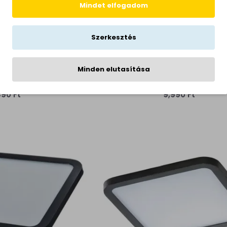
Mindet elfogadom
Szerkesztés
re fekete-fehér LED
Azzardo Slim Square fekete-fe
Minden elutasítása
AZ-4377) LED 1 izzós
beépíthető lámpa (AZ-4375) LED
P44
IP44
490 Ft
9,990 Ft