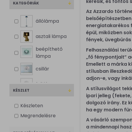
keresik, és fontos
KATEGÓRIÁK
Az Azzardo történe
belsőépítészetben
állólámpa
energiatakarékos 
épül, miközben sok
asztali lámpa
fények, üvegbúrás
beépíthető
Felhasználási terü
lámpa
„fő fénypontjait” a
Emellett a márka k
csillár
stílusban illeszke
adjon-e, vagy inká
fali lámpa
A stílusvilágot te
KÉSZLET
ipari jelleg (feke
fali lámpa
dolgozó irány. Ez 
Készleten
ha egy modern für
falikar
Megrendelésre
A vásárló szempont
a mindennapi haszn
függesztett