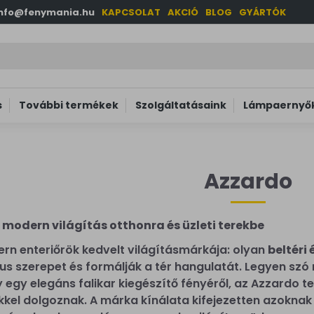
info@fenymania.hu
KAPCSOLAT
AKCIÓ
BLOG
GYÁRTÓK
s
További termékek
Szolgáltatásaink
Lámpaernyők
Azzardo
modern világítás otthonra és üzleti terekbe
rn enteriőrök kedvelt világításmárkája: olyan
beltéri
us szerepet és formálják a tér hangulatát. Legyen szó n
 egy elegáns falikar kiegészítő fényéről, az Azzardo te
kkel dolgoznak. A márka kínálata kifejezetten azoknak 