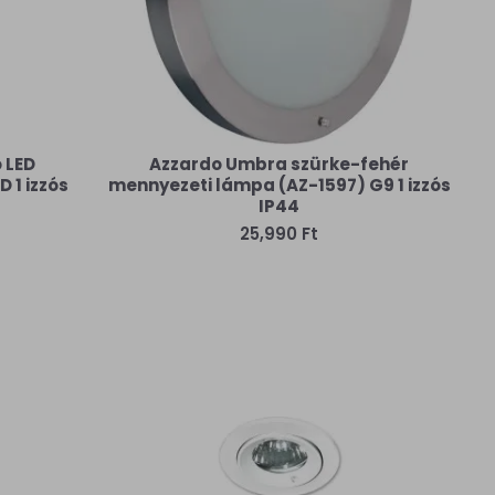
 LED
Azzardo Umbra szürke-fehér
 1 izzós
mennyezeti lámpa (AZ-1597) G9 1 izzós
IP44
25,990 Ft