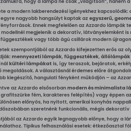
 számukra, hogy a lámpa ne csak „világítson”, hanem 
te a modern lakberendezési igényekhez kapcsolódik: a
 egyre nagyobb hangsúlyt kaptak az
egyszerű, geome
fényforrások. Ennek megfelelően az Azzardo lámpák t
 modellnél megjelenik a dekoratív, látványelemként i
 függesztékek vagy több ágú csillárok modern újrago
letek szempontjából az Azzardo kifejezetten erős az o
dják:
mennyezeti lámpák
,
függesztékek
,
állólámpák
ínál
kültéri lámpákat
is, így teraszok, bejáratok, erké
dő megoldások. A választásnál érdemes előre átgondoln
bb kiegészítő, hangulati fényként működjön – az Azzard
kintve az Azzardo elsősorban
modern és minimalista l
te, grafitszürke fém, karakteres felépítés) vagy éppen 
különösen előnyös, ha nyitott, amerikai konyhás nappa
dőszobában szeretnénk funkcionális, mégis dekoratív 
jából az Azzardo egyik legnagyobb előnye, hogy a lám
álathoz. Tipikus felhasználási esetek: étkezőasztal fö