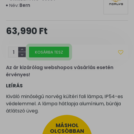
Név:
Bern
63,990 Ft
KOSÁRBA TESZ
Az ár kizárólag webshopos vásárlás esetén
érvényes!
LEÍRÁS
Kiváló minőségű norvég kültéri fali lámpa, IP54-es
védelemmel. A lámpa hátlapja alumínium, búrája
átlátszó üveg.
MÁSHOL
OLCSÓBBAN