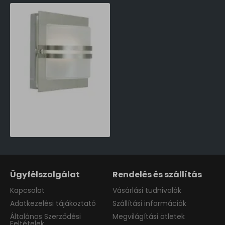
Norlys Bern matt króm-átlátszó LED kültéri fali lámpa (NO-655ST) LED 1 izzós IP54
63,990 Ft
Ügyfélszolgálat
Rendelés és szállítás
Kapcsolat
Vásárlási tudnivalók
Adatkezelési tájákoztató
Szállítási információk
Általános Szerződési
Megvilágítási ötletek
Feltételek