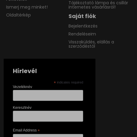
Tájékoztató lámpa és csillár
Ismerj meg minket!
internetes vásárlásról!
Oldaltérkép
Saját fiók
Bejelentkezés
Rendeléseim
Visszaküldés, elállás a
szerződéstől
Hírlevél
*
indicates required
Vezetéknév
Keresztnév
Email Address
*