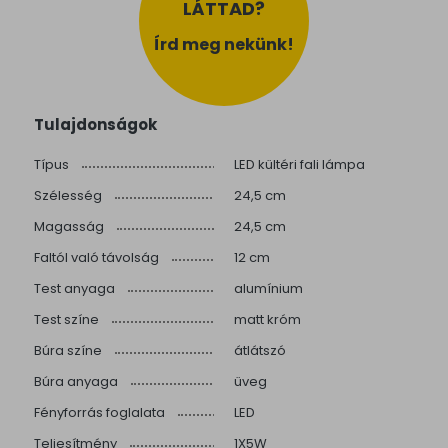
LÁTTAD?
Írd meg nekünk!
Tulajdonságok
Típus
LED kültéri fali lámpa
Szélesség
24,5 cm
Magasság
24,5 cm
Faltól való távolság
12 cm
Test anyaga
alumínium
Test színe
matt króm
Búra színe
átlátszó
Búra anyaga
üveg
Fényforrás foglalata
LED
Teljesítmény
1X5W