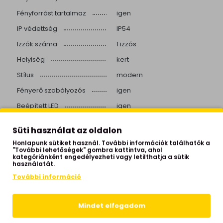
Fényforrást tartalmaz
igen
IP védettség
IP54
Izzók száma
1 izzós
Helyiség
kert
Stílus
modern
Fényerő szabályozós
igen
Beépített LED
igen
Színhőmérséklet
3000 Kelvin
Süti használat az oldalon
Fényerő
648 lumen
Honlapunk sütiket használ. További információk találhatók a
"További lehetőségek" gombra kattintva, ahol
Élettartam
70.000 óra
kategóriánként engedélyezheti vagy letilthatja a sütik
használatát.
Hálózati feszültség
230 Volt
További információ
Garancia
2 év
Gyártói honlap
https://norlys.com/en/
Mindet elfogadom