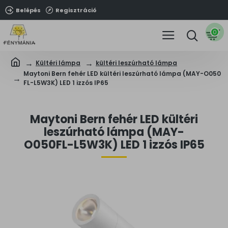
Belépés
Regisztráció
0
Kültéri lámpa
kültéri leszúrható lámpa
Maytoni Bern fehér LED kültéri leszúrható lámpa (MAY-O050
FL-L5W3K) LED 1 izzós IP65
Maytoni Bern fehér LED kültéri
leszúrható lámpa (MAY-
O050FL-L5W3K) LED 1 izzós IP65