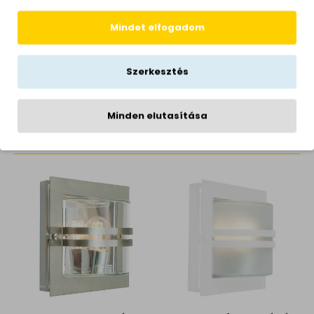
Hálózati feszültség
230 Volt
Garancia
2 év
Mindet elfogadom
Sugárzási szög
65°
Gyártói honlap
www.maytoni.de
Szerkesztés
Minden elutasítása
KAPCSOLÓDÓ TERMÉKEK