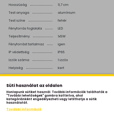
Hosszúság
11,7 cm
Test anyaga
alumínium
Test színe
fehér
Fényforrás foglalata
LED
Teljesítmény
1x5W
Fényforrást tartalmaz
igen
IP védettség
IP65
Izzók száma
1 izzós
Helyiség
kert
Stílus
modern
Beépített LED
igen
Süti használat az oldalon
Színhőmérséklet
3000 Kelvin
Honlapunk sütiket használ. További információk találhatók a
"További lehetőségek" gombra kattintva, ahol
kategóriánként engedélyezheti vagy letilthatja a sütik
Színvisszaadás
>80
használatát.
Fényerő
300 lumen
További információ