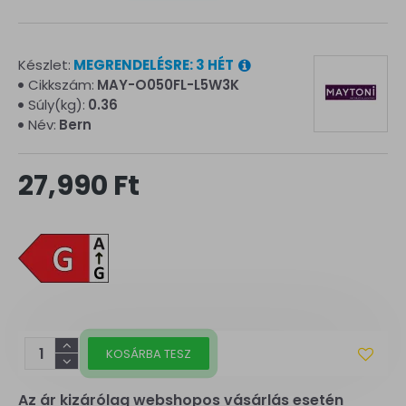
Készlet:
MEGRENDELÉSRE: 3 HÉT
Cikkszám:
MAY-O050FL-L5W3K
Súly(kg):
0.36
Név:
Bern
27,990 Ft
KOSÁRBA TESZ
Az ár kizárólag webshopos vásárlás esetén