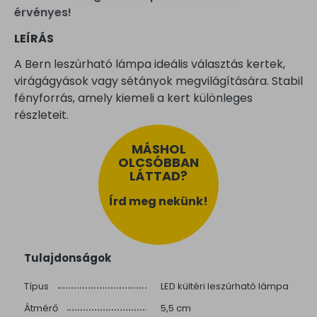
érvényes!
LEÍRÁS
A Bern leszúrható lámpa ideális választás kertek,
virágágyások vagy sétányok megvilágítására. Stabil
fényforrás, amely kiemeli a kert különleges
részleteit.
MÁSHOL
OLCSÓBBAN
LÁTTAD?
Írd meg nekünk!
Tulajdonságok
Típus
LED kültéri leszúrható lámpa
Átmérő
5,5 cm