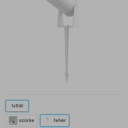
1x5W
szürke
fehér