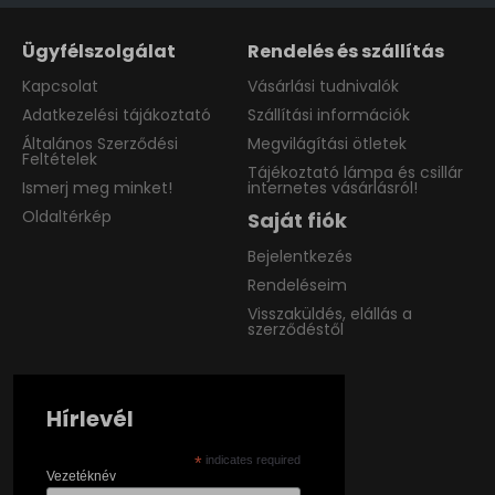
Ügyfélszolgálat
Rendelés és szállítás
Kapcsolat
Vásárlási tudnivalók
Adatkezelési tájákoztató
Szállítási információk
Általános Szerződési
Megvilágítási ötletek
Feltételek
Tájékoztató lámpa és csillár
Ismerj meg minket!
internetes vásárlásról!
Oldaltérkép
Saját fiók
Bejelentkezés
Rendeléseim
Visszaküldés, elállás a
szerződéstől
Hírlevél
*
indicates required
Vezetéknév