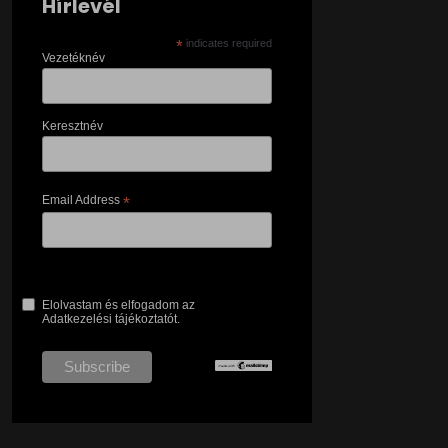
Hírlevél
*
indicates required
Vezetéknév
Keresztnév
Email Address
*
Elolvastam és elfogadom az
Adatkezelési tájékoztatót.