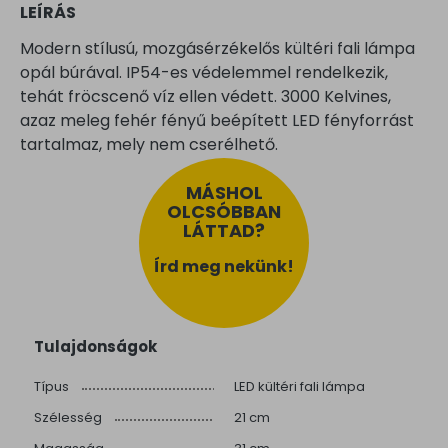
LEÍRÁS
Modern stílusú, mozgásérzékelős kültéri fali lámpa
opál búrával. IP54-es védelemmel rendelkezik,
tehát fröcscenő víz ellen védett. 3000 Kelvines,
azaz meleg fehér fényű beépített LED fényforrást
tartalmaz, mely nem cserélhető.
MÁSHOL
OLCSÓBBAN
LÁTTAD?
Írd meg nekünk!
Tulajdonságok
Típus
LED kültéri fali lámpa
Szélesség
21 cm