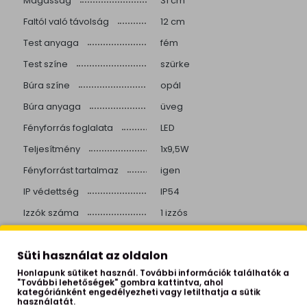
Magasság
31 cm
Faltól való távolság
12 cm
Test anyaga
fém
Test színe
szürke
Búra színe
opál
Búra anyaga
üveg
Fényforrás foglalata
LED
Teljesítmény
1x9,5W
Fényforrást tartalmaz
igen
IP védettség
IP54
Izzók száma
1 izzós
Helyiség
kültér
Süti használat az oldalon
Stílus
industrial
Honlapunk sütiket használ. További információk találhatók a
Beépített LED
igen
"További lehetőségek" gombra kattintva, ahol
kategóriánként engedélyezheti vagy letilthatja a sütik
Mozgásérzékelős
igen
használatát.