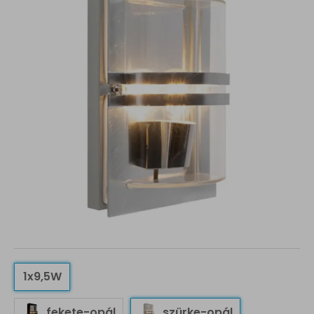
1x9,5W
fekete-opál
szürke-opál