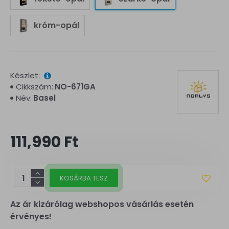
króm-opál
Készlet:
Cikkszám:
NO-671GA
Név:
Basel
111,990 Ft
KOSÁRBA TESZ
Az ár kizárólag webshopos vásárlás esetén
érvényes!