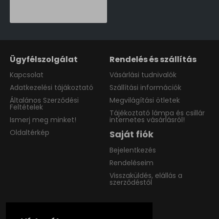
111,990 Ft
Ügyfélszolgálat
Rendelés és szállítás
Kapcsolat
Vásárlási tudnivalók
Adatkezelési tájákoztató
Szállítási információk
Általános Szerződési
Megvilágítási ötletek
Feltételek
Tájékoztató lámpa és csillár
Ismerj meg minket!
internetes vásárlásról!
Oldaltérkép
Saját fiók
Bejelentkezés
Rendeléseim
Visszaküldés, elállás a
szerződéstől