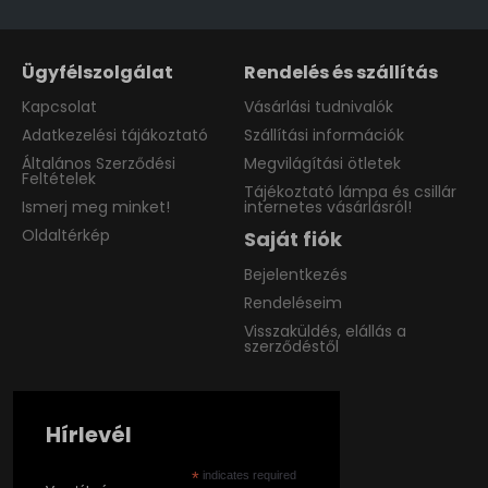
Ügyfélszolgálat
Rendelés és szállítás
Kapcsolat
Vásárlási tudnivalók
Adatkezelési tájákoztató
Szállítási információk
Általános Szerződési
Megvilágítási ötletek
Feltételek
Tájékoztató lámpa és csillár
Ismerj meg minket!
internetes vásárlásról!
Oldaltérkép
Saját fiók
Bejelentkezés
Rendeléseim
Visszaküldés, elállás a
szerződéstől
Hírlevél
*
indicates required