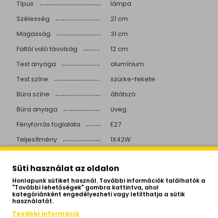
Típus
lámpa
Szélesség
21 cm
Magasság
31 cm
Faltól való távolság
12 cm
Test anyaga
alumínium
Test színe
szürke-fekete
Búra színe
átlátszó
Búra anyaga
üveg
Fényforrás foglalata
E27
Teljesítmény
1X42W
Fényforrást tartalmaz
nem
Süti használat az oldalon
IP védettség
IP54
Honlapunk sütiket használ. További információk találhatók a
Izzók száma
1 izzós
"További lehetőségek" gombra kattintva, ahol
kategóriánként engedélyezheti vagy letilthatja a sütik
Helyiség
kert
használatát.
További információ
Stílus
modern