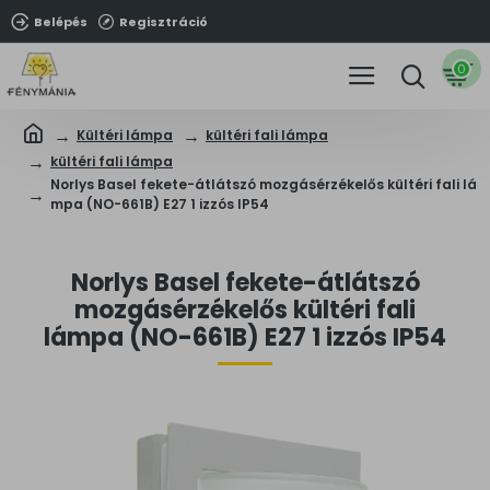
Belépés
Regisztráció
0
Kültéri lámpa
kültéri fali lámpa
kültéri fali lámpa
Norlys Basel fekete-átlátszó mozgásérzékelős kültéri fali lá
mpa (NO-661B) E27 1 izzós IP54
Norlys Basel fekete-átlátszó
mozgásérzékelős kültéri fali
lámpa (NO-661B) E27 1 izzós IP54