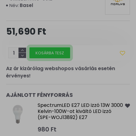
Név:
Basel
51,690 Ft
KOSÁRBA TESZ
Az ár kizárólag webshopos vásárlás esetén
érvényes!
AJÁNLOTT FÉNYFORRÁS
SpectrumLED E27 LED izzó 13W 3000
Kelvin-100W-ot kiváltó LED izzó
(SPE-WOJ13892) E27
980 Ft