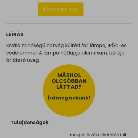
KOSÁRBA TESZ
LEÍRÁS
Kiváló minőségű norvég kültéri fali lámpa, IP54-es
védelemmel. A lámpa hátlapja alumínium, búrája
átlátszó üveg.
MÁSHOL
OLCSÓBBAN
LÁTTAD?
Írd meg nekünk!
Tulajdonságok
mozgásérzékelős kültéri fali