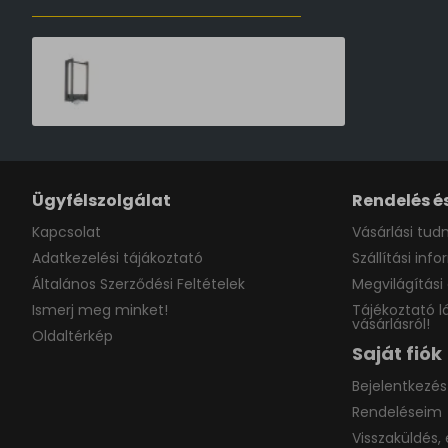
Lutec Qubo sötétszürke mozgásérzékelős LED kültéri fali lámpa (LUT-5193002118) LED 1 izzós IP54
19,990 Ft
Ügyfélszolgálat
Rendelés és
Kapcsolat
Vásárlási tudn
Adatkezelési tájákoztató
Szállítási inf
Általános Szerződési Feltételek
Megvilágítási 
Ismerj meg minket!
Tájékoztató l
vásárlásról!
Oldaltérkép
Saját fiók
Bejelentkezés
Rendeléseim
Visszaküldés, 