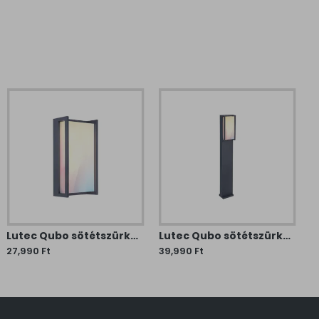
Lutec Qubo sötétszürke LED kültéri fali lámpa (LUT-5193004118) LED 1 izzós IP54
Lutec Qubo sötétszürke LED kültéri állólámpa (LUT-7193003118) LED 1 izzós IP54
27,990 Ft
39,990 Ft