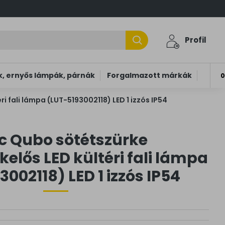
Profil
, ernyős lámpák, párnák
Forgalmazott márkák
0
 fali lámpa (LUT-5193002118) LED 1 izzós IP54
c Qubo sötétszürke
lős LED kültéri fali lámpa
002118) LED 1 izzós IP54