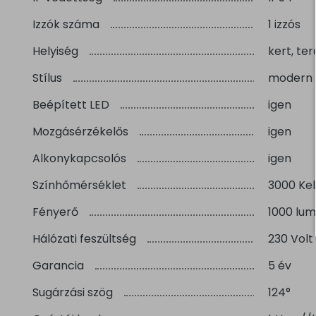
Izzók száma
1 izzós
Helyiség
kert, ter
Stílus
modern
Beépített LED
igen
Mozgásérzékelős
igen
Alkonykapcsolós
igen
Színhőmérséklet
3000 Kel
Fényerő
1000 lu
Hálózati feszültség
230 Volt
Garancia
5 év
Sugárzási szög
124°