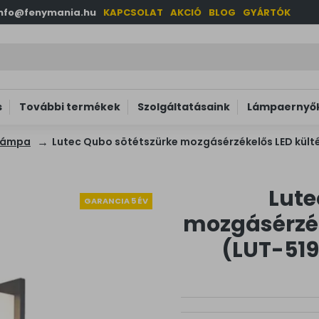
info@fenymania.hu
KAPCSOLAT
AKCIÓ
BLOG
GYÁRTÓK
s
További termékek
Szolgáltatásaink
Lámpaernyők
i lámpa
Lutec Qubo sötétszürke mozgásérzékelős LED kültéri
Lute
GARANCIA 5 ÉV
mozgásérzéke
(LUT-5193