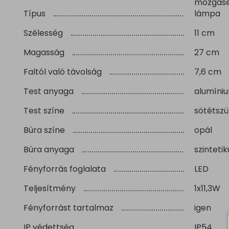
mozgásér
Típus
lámpa
Szélesség
11 cm
Magasság
27 cm
Faltól való távolság
7,6 cm
Test anyaga
alumíni
Test színe
sötétszü
Búra színe
opál
Búra anyaga
szintetik
Fényforrás foglalata
LED
Teljesítmény
1x11,3W
Fényforrást tartalmaz
igen
IP védettség
IP54