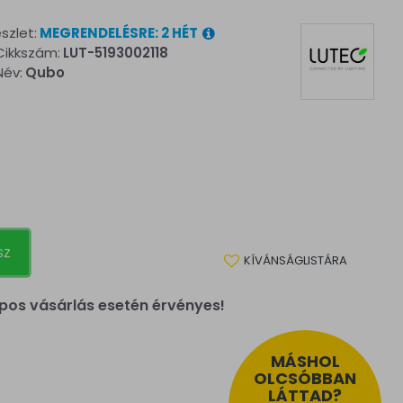
szlet:
MEGRENDELÉSRE: 2 HÉT
Cikkszám:
LUT-5193002118
Név:
Qubo
SZ
KÍVÁNSÁGLISTÁRA
pos vásárlás esetén érvényes!
MÁSHOL
OLCSÓBBAN
LÁTTAD?