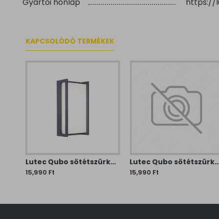
Gyártói honlap
https://
KAPCSOLÓDÓ TERMÉKEK
Lutec Qubo sötétszürke LED kültéri fali lámpa (LUT-5195401118) LED 1 izzós IP54
Lutec Qubo sötétszürke LED kültéri fali lámpa (LUT-5193001118) LED 1 izzós IP54
Lutec Qubo sötétszürke LED kültéri fali lámpa (LUT-5193013118)
15,990 Ft
15,990 Ft
ELŐZŐLEG MEGTEKINTETT TERMÉKEK