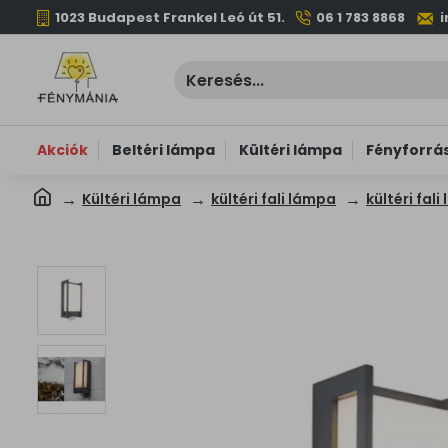
1023 Budapest Frankel Leó út 51.
06 1 783 8868
Akciók
Beltéri lámpa
Kültéri lámpa
Fényforrá
Kültéri lámpa
kültéri fali lámpa
kültéri fal