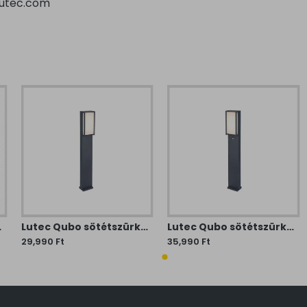
lutec.com
 LED 1 izzós IP54
Lutec Qubo sötétszürke LED kültéri állólámpa (LUT-7193001118) LED 1 izzós IP54
Lutec Qubo sötétszürke mozgásérzékelős LED kültéri állólámpa (LUT-7193004118) LED 1 izzós IP54
29,990 Ft
35,990 Ft