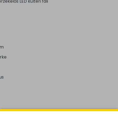
zékelős LED kültéri fali
um
rke
us