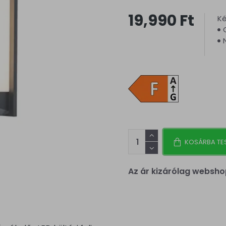
19,990 Ft
Ké
KOSÁRBA TE
Az ár kizárólag websho