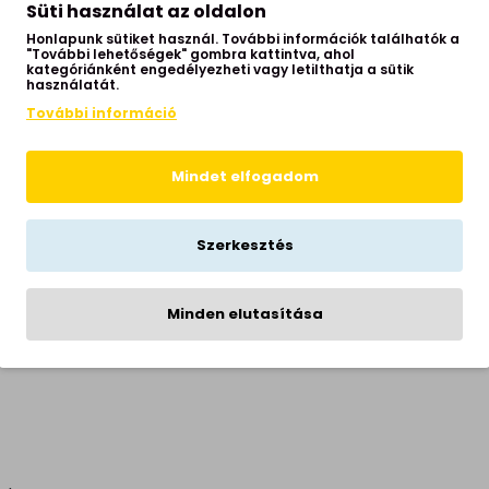
Süti használat az oldalon
Honlapunk sütiket használ. További információk találhatók a
"További lehetőségek" gombra kattintva, ahol
kategóriánként engedélyezheti vagy letilthatja a sütik
asz
használatát.
További információ
Mindet elfogadom
Szerkesztés
vin
Minden elutasítása
men