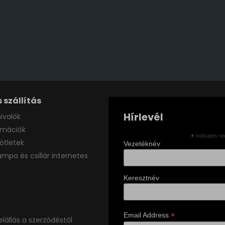
 szállítás
Hírlevél
ivalók
ormációk
*
indicates re
ötletek
Vezetéknév
ámpa és csillár internetes
Keresztnév
*
Email Address
elállás a szerződéstől