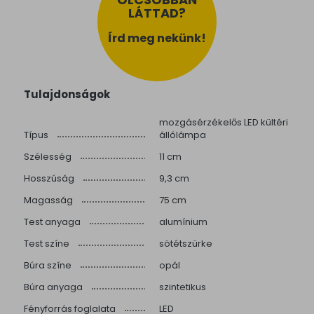
LÁTTAD?
Írd meg nekünk!
Tulajdonságok
mozgásérzékelős LED kültéri
Típus
állólámpa
Szélesség
11 cm
Hosszúság
9,3 cm
Magasság
75 cm
Test anyaga
alumínium
Test színe
sötétszürke
Búra színe
opál
Búra anyaga
szintetikus
Fényforrás foglalata
LED