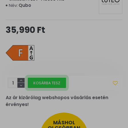
Név:
Qubo
35,990 Ft
KOSÁRBA TESZ
Az ár kizárólag webshopos vásárlás esetén
érvényes!
MÁSHOL
OLCSÓBBAN