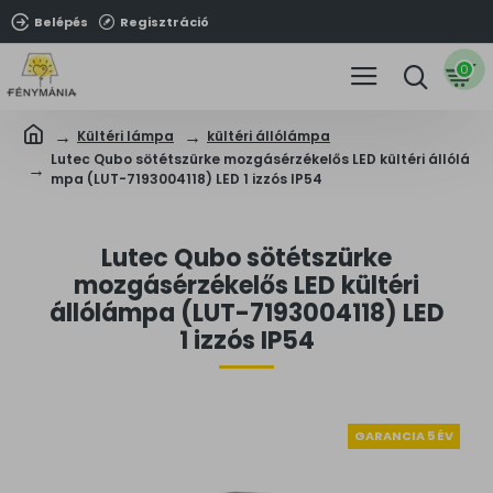
Belépés
Regisztráció
0
Kültéri lámpa
kültéri állólámpa
Lutec Qubo sötétszürke mozgásérzékelős LED kültéri állólá
mpa (LUT-7193004118) LED 1 izzós IP54
Lutec Qubo sötétszürke
mozgásérzékelős LED kültéri
állólámpa (LUT-7193004118) LED
1 izzós IP54
GARANCIA 5 ÉV