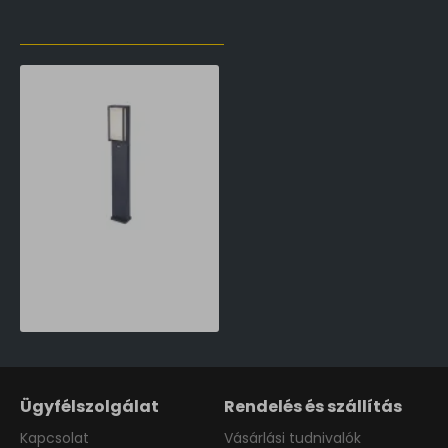
LŐZŐLEG MEGTEKINTETT TERMÉKEK
Lutec Qubo sötétszürke mozgásérzékelős LED kültéri állólámpa (LUT-7193004118) LED 1 izzós IP54
35,990 Ft
Ügyfélszolgálat
Rendelés és szállítás
Kapcsolat
Vásárlási tudnivalók