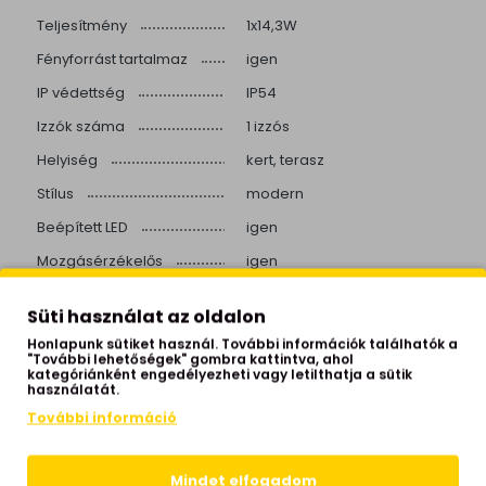
Teljesítmény
1x14,3W
Fényforrást tartalmaz
igen
IP védettség
IP54
Izzók száma
1 izzós
Helyiség
kert, terasz
Stílus
modern
Beépített LED
igen
Mozgásérzékelős
igen
Alkonykapcsolós
igen
Süti használat az oldalon
Színhőmérséklet
3000 Kelvin
Honlapunk sütiket használ. További információk találhatók a
"További lehetőségek" gombra kattintva, ahol
Fényerő
1150 lumen
kategóriánként engedélyezheti vagy letilthatja a sütik
használatát.
Hálózati feszültség
230 Volt
További információ
Garancia
5 év
Sugárzási szög
124°
Mindet elfogadom