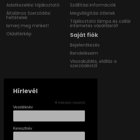
Adatkezelési tájákoztató
Szállítási információk
Általános Szerződési
Megvilágítási ötletek
Feltételek
Tájékoztató lámpa és csillár
Ismerj meg minket!
internetes vásárlásról!
Oldaltérkép
Saját fiók
Bejelentkezés
Rendeléseim
Visszaküldés, elállás a
szerződéstől
Hírlevél
*
indicates required
Vezetéknév
Keresztnév