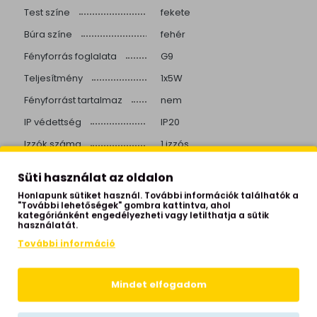
Test színe
fekete
Búra színe
fehér
Fényforrás foglalata
G9
Teljesítmény
1x5W
Fényforrást tartalmaz
nem
IP védettség
IP20
Izzók száma
1 izzós
nappali, hálószoba,
Süti használat az oldalon
Helyiség
dolgozószoba
Honlapunk sütiket használ. További információk találhatók a
Stílus
modern
"További lehetőségek" gombra kattintva, ahol
kategóriánként engedélyezheti vagy letilthatja a sütik
Hálózati feszültség
230 Volt
használatát.
További információ
Garancia
1 év
Gyártói honlap
www.aldex.com.pl
Mindet elfogadom