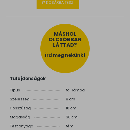
KOSÁRBA TESZ
MÁSHOL
OLCSÓBBAN
LÁTTAD?
Írd meg nekünk!
Tulajdonságok
Típus
fali lámpa
Szélesség
8 cm
Hosszúság
10 cm
Magasság
36 cm
Test anyaga
fém