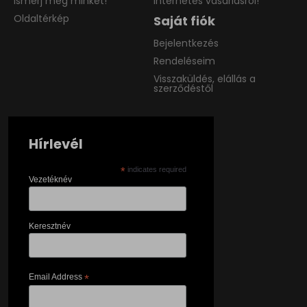
Ismerj meg minket!
internetes vásárlásról!
Oldaltérkép
Saját fiók
Bejelentkezés
Rendeléseim
Visszaküldés, elállás a
szerződéstől
Hírlevél
*
indicates required
Vezetéknév
Keresztnév
Email Address
*