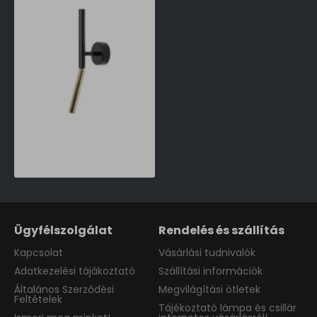
Aldex Stick fekete-fehér fali lámpa (ALD-1067C1) G9 1 izzós IP20
34,390 Ft
Ügyfélszolgálat
Rendelés és szállítás
Kapcsolat
Vásárlási tudnivalók
Adatkezelési tájákoztató
Szállítási információk
Általános Szerződési
Megvilágítási ötletek
Feltételek
Tájékoztató lámpa és csillár