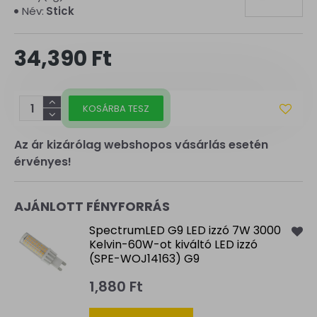
Név:
Stick
34,390 Ft
KOSÁRBA TESZ
Az ár kizárólag webshopos vásárlás esetén
érvényes!
AJÁNLOTT FÉNYFORRÁS
SpectrumLED G9 LED izzó 7W 3000
Kelvin-60W-ot kiváltó LED izzó
(SPE-WOJ14163) G9
1,880 Ft