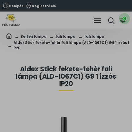
Belépés
Regisztráció
0
Beltéri lámpa
fali lámpa
fali lámpa
Aldex Stick fekete-fehér fali lámpa (ALD-1067C1) G9 1 izzós I
P20
Aldex Stick fekete-fehér fali
lámpa (ALD-1067C1) G9 1 izzós
IP20