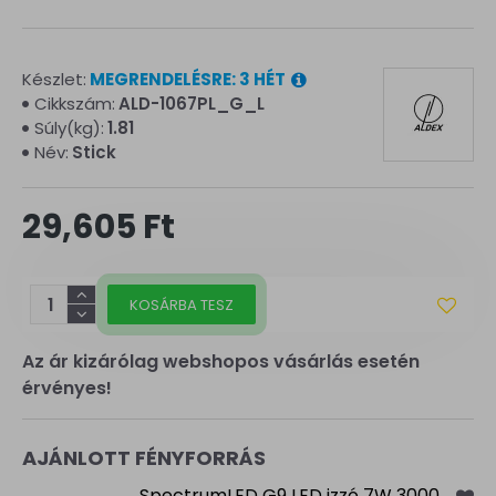
Készlet:
MEGRENDELÉSRE: 3 HÉT
Cikkszám:
ALD-1067PL_G_L
Súly(kg):
1.81
Név:
Stick
29,605 Ft
KOSÁRBA TESZ
Az ár kizárólag webshopos vásárlás esetén
érvényes!
AJÁNLOTT FÉNYFORRÁS
SpectrumLED G9 LED izzó 7W 3000