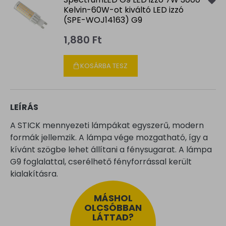
Kelvin-60W-ot kiváltó LED izzó
(SPE-WOJ14163) G9
1,880 Ft
KOSÁRBA TESZ
LEÍRÁS
A STICK mennyezeti lámpákat egyszerű, modern
formák jellemzik. A lámpa vége mozgatható, így a
kívánt szögbe lehet állítani a fénysugarat. A lámpa
G9 foglalattal, cserélhető fényforrással került
kialakításra.
MÁSHOL
OLCSÓBBAN
LÁTTAD?