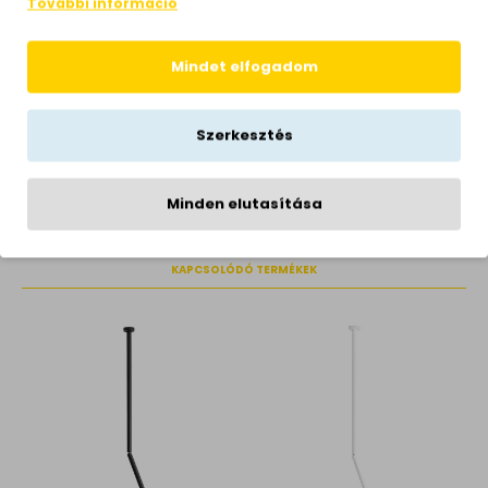
konyha, nappali, hálószoba,
További információ
Helyiség
étkező
Stílus
modern
Mindet elfogadom
Hálózati feszültség
230 Volt
Garancia
1 év
Szerkesztés
Gyártói honlap
www.aldex.com.pl
Minden elutasítása
KAPCSOLÓDÓ TERMÉKEK