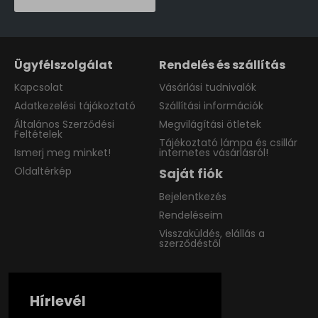
Ügyfélszolgálat
Rendelés és szállítás
Kapcsolat
Vásárlási tudnivalók
Adatkezelési tájákoztató
Szállítási információk
Általános Szerződési
Megvilágítási ötletek
Feltételek
Tájékoztató lámpa és csillár
Ismerj meg minket!
internetes vásárlásról!
Oldaltérkép
Saját fiók
Bejelentkezés
Rendeléseim
Visszaküldés, elállás a
szerződéstől
Hírlevél