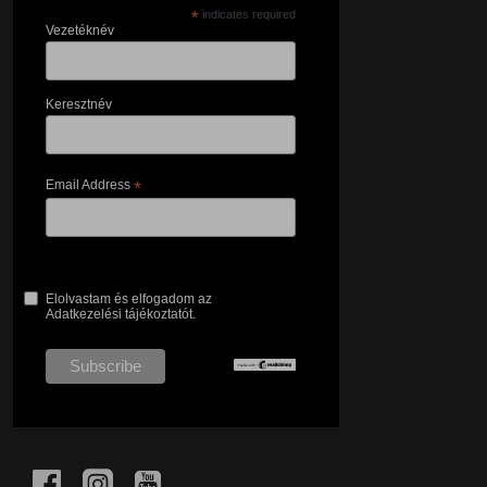
*
indicates required
Vezetéknév
Keresztnév
Email Address
*
Elolvastam és elfogadom az
Adatkezelési tájékoztatót.