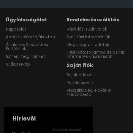
Ügyfélszolgálat
Rendelés és szállítás
Kapcsolat
Vásárlási tudnivalók
Adatkezelési tájákoztató
Szállítási információk
Általános Szerződési
Megvilágítási ötletek
Feltételek
Tájékoztató lámpa és csillár
Ismerj meg minket!
internetes vásárlásról!
Oldaltérkép
Saját fiók
Bejelentkezés
Rendeléseim
Visszaküldés, elállás a
szerződéstől
Hírlevél
*
indicates required