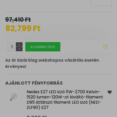
97,410 Ft
82,799 Ft
KOSÁRBA TESZ
Az ár kizárólag webshopos vásárlás esetén
érvényes!
AJÁNLOTT FÉNYFORRÁS
Nedes E27 LED izzó 11W-2700 Kelvin-
1520 lumen-120W-ot kiváltó-filament
D95 átlátszó filament LED izzó (NED-
ZLF911) E27