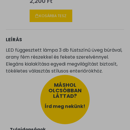
2,200 Ft
KOSÁRBA TESZ
LEÍRÁS
LED függesztett lámpa 3 db füstszínű üveg búrával,
arany fém részekkel és fekete szerelvénnyel.
Elegáns kialakítása egyedi megvilágítást biztosít,
tökéletes választás stílusos enteriőrökhöz.
MÁSHOL
OLCSÓBBAN
LÁTTAD?
Írd meg nekünk!
Tulajdonságok