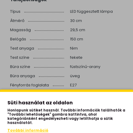
Típus
LED függesztett lámpa
Átmérő
30 cm
Magasság
29,5 cm
Belógás
150 cm
Test anyaga
fém
Test színe
fekete
Búra színe
füstszínű-arany
Búra anyaga
üveg
Fényforrás foglalata
E27
Teljesítmény
3x40W
Süti használat az oldalon
Fényforrást tartalmaz
nem
Honlapunk sütiket használ. További információk találhatók a
IP védettség
IP20
"További lehetőségek" gombra kattintva, ahol
kategóriánként engedélyezheti vagy letilthatja a sütik
Izzók száma
3 izzós
használatát.
További információ
Helyiség
nappali, étkező