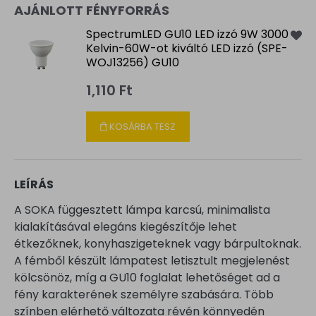
AJÁNLOTT FÉNYFORRÁS
SpectrumLED GU10 LED izzó 9W 3000
Kelvin-60W-ot kiváltó LED izzó (SPE-
WOJ13256) GU10
1,110 Ft
KOSÁRBA TESZ
LEÍRÁS
A SOKA függesztett lámpa karcsú, minimalista
kialakításával elegáns kiegészítője lehet
étkezőknek, konyhaszigeteknek vagy bárpultoknak.
A fémből készült lámpatest letisztult megjelenést
kölcsönöz, míg a GU10 foglalat lehetőséget ad a
fény karakterének személyre szabására. Több
színben elérhető változata révén könnyedén