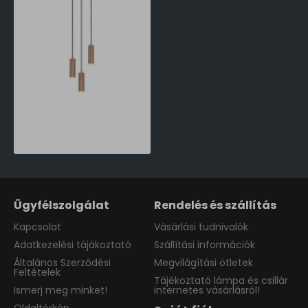
Trio Soka barna függesztett lámpa (TRI-367730365) GU10 3 izzós IP20
27,990 Ft
Ügyfélszolgálat
Rendelés és szállítás
Kapcsolat
Vásárlási tudnivalók
Adatkezelési tájákoztató
Szállítási információk
Általános Szerződési
Megvilágítási ötletek
Feltételek
Tájékoztató lámpa és csillár
Ismerj meg minket!
internetes vásárlásról!