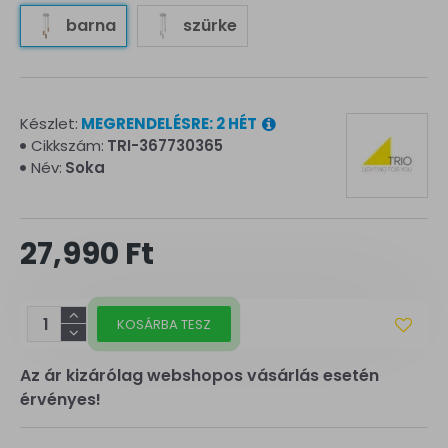
barna
szürke
Készlet:
MEGRENDELÉSRE: 2 HÉT
Cikkszám:
TRI-367730365
Név:
Soka
27,990 Ft
KOSÁRBA TESZ
Az ár kizárólag webshopos vásárlás esetén
érvényes!