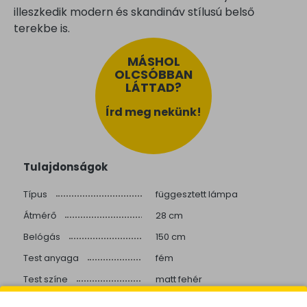
illeszkedik modern és skandináv stílusú belső
terekbe is.
MÁSHOL
OLCSÓBBAN
LÁTTAD?
Írd meg nekünk!
Tulajdonságok
Típus
függesztett lámpa
Átmérő
28 cm
Belógás
150 cm
Test anyaga
fém
Test színe
matt fehér
Búra színe
barna