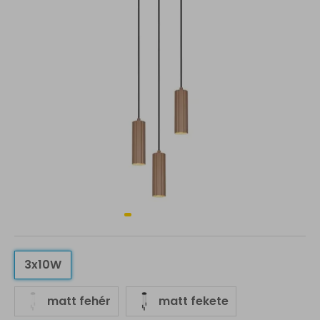
3x10W
matt fehér
matt fekete