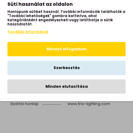
Süti használat az oldalon
Búra anyaga
fém
Honlapunk sütiket használ. További információk találhatók a
Fényforrás foglalata
GU10
"További lehetőségek" gombra kattintva, ahol
kategóriánként engedélyezheti vagy letilthatja a sütik
használatát.
Teljesítmény
3x10W
További információ
Fényforrást tartalmaz
nem
IP védettség
IP20
Mindet elfogadom
Izzók száma
3 izzós
nappali, hálószoba,
Helyiség
dolgozószoba, előszoba
Szerkesztés
Stílus
modern
Hálózati feszültség
230 Volt
Minden elutasítása
Garancia
2 év
Gyártói honlap
www.trio-lighting.com