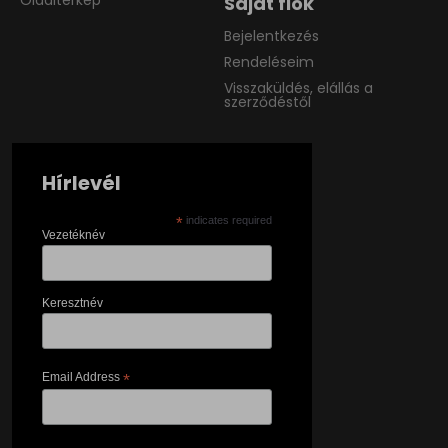
Oldaltérkép
Saját fiók
Bejelentkezés
Rendeléseim
Visszaküldés, elállás a
szerződéstől
Hírlevél
*
indicates required
Vezetéknév
Keresztnév
Email Address
*