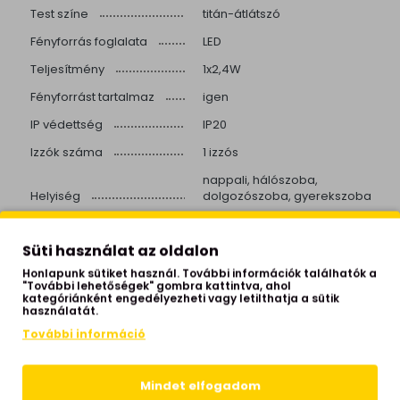
Test színe
titán-átlátszó
Fényforrás foglalata
LED
Teljesítmény
1x2,4W
Fényforrást tartalmaz
igen
IP védettség
IP20
Izzók száma
1 izzós
nappali, hálószoba,
Helyiség
dolgozószoba, gyerekszoba
Stílus
modern
Süti használat az oldalon
Beépített LED
igen
Honlapunk sütiket használ. További információk találhatók a
Színhőmérséklet
3000 Kelvin
"További lehetőségek" gombra kattintva, ahol
kategóriánként engedélyezheti vagy letilthatja a sütik
Fényerő
5 lumen
használatát.
Hálózati feszültség
230 Volt
További információ
Garancia
2 év
Mindet elfogadom
Gyártói honlap
www.trio-lighting.com