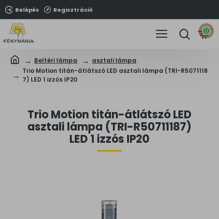
Belépés
Regisztráció
0
Beltéri lámpa
asztali lámpa
Trio Motion titán-átlátszó LED asztali lámpa (TRI-R5071118
7) LED 1 izzós IP20
Trio Motion titán-átlátszó LED
asztali lámpa (TRI-R50711187)
LED 1 izzós IP20