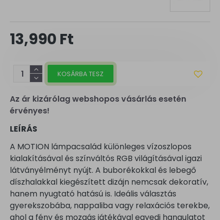
13,990 Ft
KOSÁRBA TESZ
Az ár kizárólag webshopos vásárlás esetén
érvényes!
LEÍRÁS
A MOTION lámpacsalád különleges vízoszlopos
kialakításával és színváltós RGB világításával igazi
látványélményt nyújt. A buborékokkal és lebegő
díszhalakkal kiegészített dizájn nemcsak dekoratív,
hanem nyugtató hatású is. Ideális választás
gyerekszobába, nappaliba vagy relaxációs terekbe,
ahol a fény és mozgás játékával egyedi hangulatot