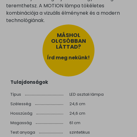
teremthetsz. A MOTION lámpa tökéletes
kombinációja a vizuális élménynek és a modern
technológiának.
MÁSHOL
OLCSÓBBAN
LÁTTAD?
Írd meg nekünk!
Tulajdonságok
Típus
LED asztali lámpa
Szélesség
24,6 cm
Hosszúság
24,6 cm
Magasság
61 cm
Test anyaga
szintetikus