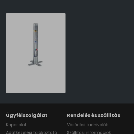
LŐZŐLEG MEGTEKINTETT TERMÉKEK
Trio Motion titán-átlátszó LED asztali lámpa (TRI-R50711187) LED 1 izzós IP20
13,990 Ft
Ügyfélszolgálat
Rendelés és szállítás
Kapcsolat
Vásárlási tudnivalók
Adatkezelési tájákoztató
Szállítási információk