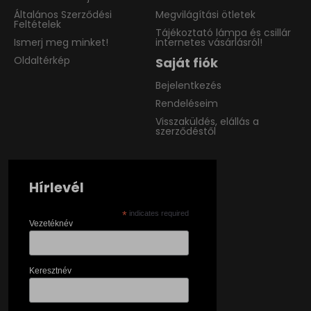
Általános Szerződési
Megvilágítási ötletek
Feltételek
Tájékoztató lámpa és csillár
Ismerj meg minket!
internetes vásárlásról!
Oldaltérkép
Saját fiók
Bejelentkezés
Rendeléseim
Visszaküldés, elállás a
szerződéstől
Hírlevél
*
indicates required
Vezetéknév
Keresztnév