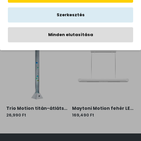
Szerkesztés
KAPCSOLÓDÓ TERMÉKEK
Minden elutasítása
Trio Motion titán-átlátszó LED állólámpa (TRI-R5073-47) LED 1 izzós IP20
Maytoni Motion fehér LED függesztett lámpa (MAY-MOD276PL-L40W3K) LED 1 izzós IP20
26,990 Ft
169,490 Ft