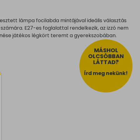
sztett lámpa focilabda mintájával ideális választás
számára. E27-es foglalattal rendelkezik, az izzó nem
nése játékos légkört teremt a gyerekszobában.
MÁSHOL
OLCSÓBBAN
LÁTTAD?
Írd meg nekünk!