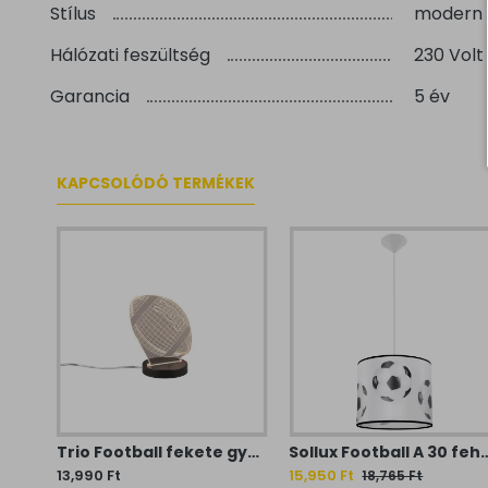
Stílus
modern
Hálózati feszültség
230 Volt
Garancia
5 év
KAPCSOLÓDÓ TERMÉKEK
Dalber Sports zöld gyerek mennyezeti lámpa (DA-41736) E27 2 izzós IP20
Trio Football fekete gyerek LED asztali lámpa (TRI-R52821132) LED 1 izzós IP20
Sollux Football A 30 fehér-fekete gyerek függesztett l
13,990 Ft
15,950 Ft
18,765 Ft