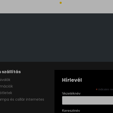
 szállítás
Hírlevél
ivalók
ormációk
*
indicates re
ötletek
Vezetéknév
ámpa és csillár internetes
Keresztnév