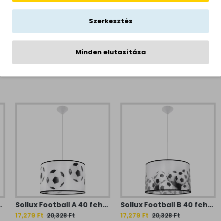
Szerkesztés
Minden elutasítása
ámpa (SOL-SL.1424) E27 1 izzós IP20
Sollux Football A 40 fehér-fekete gyerek függesztett lámpa (SOL-SL.1425) E27 1 izzós IP20
Sollux Football B 40 fehér-fekete gyerek függesztett lámpa (SOL-SL.1427) E27 1 izzós IP20
17,279 Ft
17,279 Ft
20,328 Ft
20,328 Ft