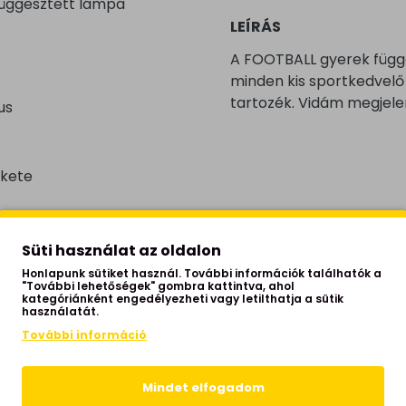
függesztett lámpa
LEÍRÁS
A FOOTBALL gyerek függe
minden kis sportkedvelő 
tartozék. Vidám megjele
us
ekete
Süti használat az oldalon
Honlapunk sütiket használ. További információk találhatók a
"További lehetőségek" gombra kattintva, ahol
kategóriánként engedélyezheti vagy letilthatja a sütik
használatát.
További információ
zoba
Mindet elfogadom