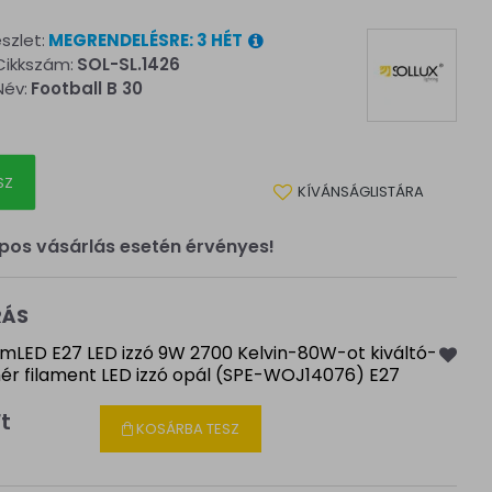
szlet:
MEGRENDELÉSRE: 3 HÉT
Cikkszám:
SOL-SL.1426
Név:
Football B 30
SZ
KÍVÁNSÁGLISTÁRA
pos vásárlás esetén érvényes!
RÁS
mLED E27 LED izzó 9W 2700 Kelvin-80W-ot kiváltó-
hér filament LED izzó opál (SPE-WOJ14076) E27
Ft
KOSÁRBA TESZ