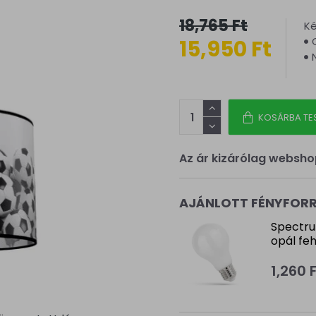
18,765 Ft
Ké
15,950 Ft
KOSÁRBA TE
Az ár kizárólag websho
AJÁNLOTT FÉNYFOR
Spectru
opál fe
1,260 