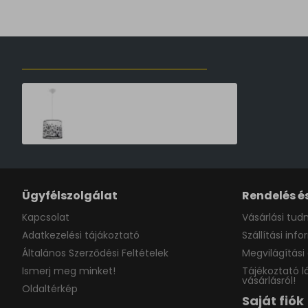
ELŐZŐLEG MEGTEKINTETT TERMÉKEK
Sollux Football B 30 fehér-fekete gyerek függesztett lámpa (SOL-SL.1426) E27 1 izzós IP20
15,950 Ft
18,765 Ft
Ügyfélszolgálat
Rendelés és
Kapcsolat
Vásárlási tudn
Adatkezelési tájákoztató
Szállítási inf
Általános Szerződési Feltételek
Megvilágítási 
Ismerj meg minket!
Tájékoztató l
vásárlásról!
Oldaltérkép
Saját fiók