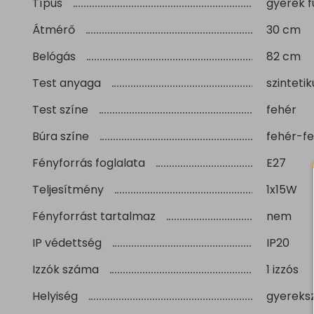
Típus
gyerek 
Átmérő
30 cm
Belógás
82 cm
Test anyaga
szintetik
Test színe
fehér
Búra színe
fehér-f
Fényforrás foglalata
E27
Teljesítmény
1x15W
Fényforrást tartalmaz
nem
IP védettség
IP20
Izzók száma
1 izzós
Helyiség
gyereks