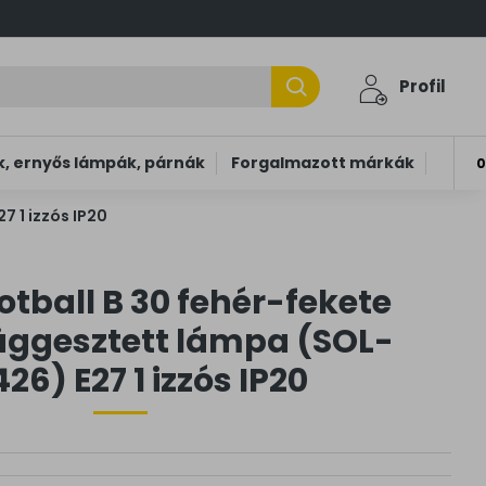
Profil
, ernyős lámpák, párnák
Forgalmazott márkák
0
7 1 izzós IP20
otball B 30 fehér-fekete
üggesztett lámpa (SOL-
426) E27 1 izzós IP20