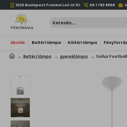
1023 Budapest Frankel Leó út 51.
06 1 783 8868
Akciók
Beltéri lámpa
Kültéri lámpa
Fényforrá
Beltéri lámpa
gyereklámpa
Sollux Footbal