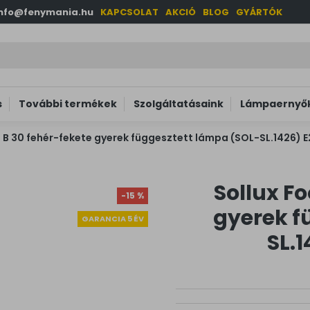
info@fenymania.hu
KAPCSOLAT
AKCIÓ
BLOG
GYÁRTÓK
s
További termékek
Szolgáltatásaink
Lámpaernyők
l B 30 fehér-fekete gyerek függesztett lámpa (SOL-SL.1426) E2
Sollux Fo
-15 %
gyerek f
GARANCIA 5 ÉV
SL.1