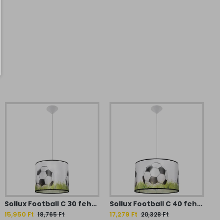
Sollux Football C 30 fehér-fekete gyerek függesztett lámpa (SOL-SL.1428) E27 1 izzós IP20
Sollux Football C 40 fehér-fekete gyerek függesztett lámpa (SOL-SL.1429) E27 1 izzós IP20
15,950 Ft
17,279 Ft
18,765 Ft
20,328 Ft