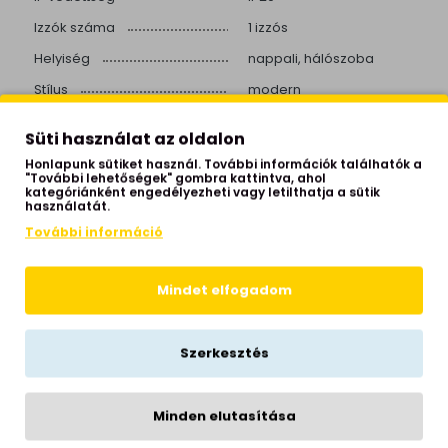
Izzók száma
1 izzós
Helyiség
nappali, hálószoba
Stílus
modern
Hálózati feszültség
230 Volt
Süti használat az oldalon
Garancia
1 év
Honlapunk sütiket használ. További információk találhatók a
"További lehetőségek" gombra kattintva, ahol
kategóriánként engedélyezheti vagy letilthatja a sütik
használatát.
További információ
KAPCSOLÓDÓ TERMÉKEK
Mindet elfogadom
Szerkesztés
Minden elutasítása