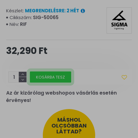
Készlet:
MEGRENDELÉSRE: 2 HÉT
Cikkszám:
SIG-50065
Név:
RIF
32,290 Ft
KOSÁRBA TESZ
Az ár kizárólag webshopos vásárlás esetén
érvényes!
MÁSHOL
OLCSÓBBAN
LÁTTAD?