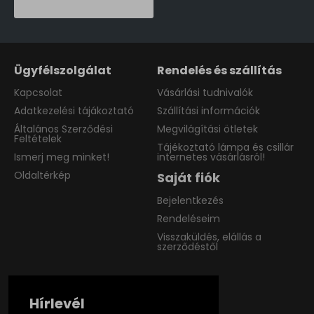
Ügyfélszolgálat
Rendelés és szállítás
Kapcsolat
Vásárlási tudnivalók
Adatkezelési tájákoztató
Szállítási információk
Általános Szerződési
Megvilágítási ötletek
Feltételek
Tájékoztató lámpa és csillár
Ismerj meg minket!
internetes vásárlásról!
Oldaltérkép
Saját fiók
Bejelentkezés
Rendeléseim
Visszaküldés, elállás a
szerződéstől
Hírlevél