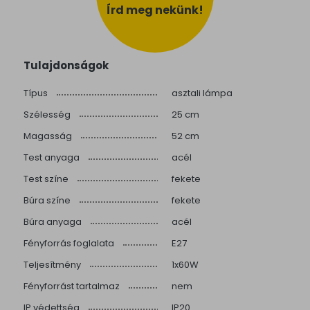
Írd meg nekünk!
Tulajdonságok
Típus
asztali lámpa
Szélesség
25 cm
Magasság
52 cm
Test anyaga
acél
Test színe
fekete
Búra színe
fekete
Búra anyaga
acél
Fényforrás foglalata
E27
Teljesítmény
1x60W
Fényforrást tartalmaz
nem
IP védettség
IP20