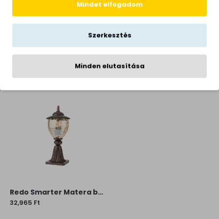
Garancia
2 év
Mindet elfogadom
Gyártói honlap
https://www.smarterlight.ro/hu/
Szerkesztés
Minden elutasítása
KAPCSOLÓDÓ TERMÉKEK
Redo Smarter Matera barna-átlátszó kültéri asztali lámpa (RED-9633) E27 1 izzós IP33
32,965 Ft