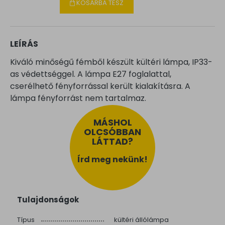
KOSÁRBA TESZ
LEÍRÁS
Kiváló minőségű fémből készült kültéri lámpa, IP33-
as védettséggel. A lámpa E27 foglalattal,
cserélhető fényforrással került kialakításra. A
lámpa fényforrást nem tartalmaz.
MÁSHOL
OLCSÓBBAN
LÁTTAD?
Írd meg nekünk!
Tulajdonságok
Típus
kültéri állólámpa