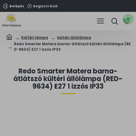
Belépés
Regisztráció
0
Kültéri lámpa
kültéri állólámpa
Redo Smarter Matera barna-átlátszó kültéri állólámpa (RE
D-9634) E27 1 izzós IP33
Redo Smarter Matera barna-
átlátszó kültéri állólámpa (RED-
9634) E27 1 izzós IP33