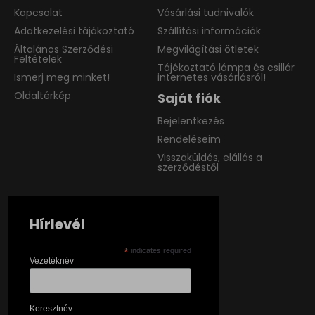
Kapcsolat
Vásárlási tudnivalók
Adatkezelési tájákoztató
Szállítási információk
Általános Szerződési
Megvilágítási ötletek
Feltételek
Tájékoztató lámpa és csillár
Ismerj meg minket!
internetes vásárlásról!
Oldaltérkép
Saját fiók
Bejelentkezés
Rendeléseim
Visszaküldés, elállás a
szerződéstől
Hírlevél
*
indicates required
Vezetéknév
Keresztnév