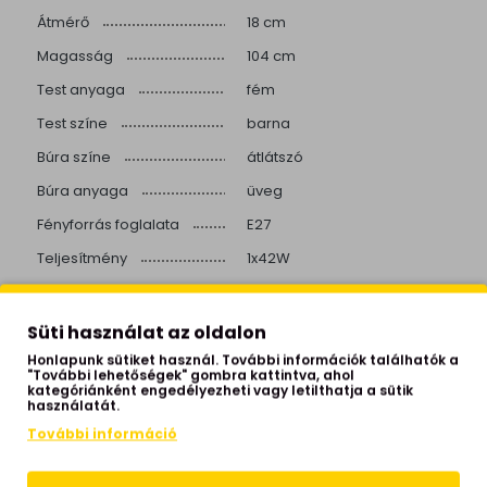
Átmérő
18 cm
Magasság
104 cm
Test anyaga
fém
Test színe
barna
Búra színe
átlátszó
Búra anyaga
üveg
Fényforrás foglalata
E27
Teljesítmény
1x42W
Fényforrást tartalmaz
nem
IP védettség
IP33
Süti használat az oldalon
Izzók száma
1 izzós
Honlapunk sütiket használ. További információk találhatók a
"További lehetőségek" gombra kattintva, ahol
kategóriánként engedélyezheti vagy letilthatja a sütik
Helyiség
kert, kültéri, kültér-kert
használatát.
Stílus
modern
További információ
Hálózati feszültség
230 Volt