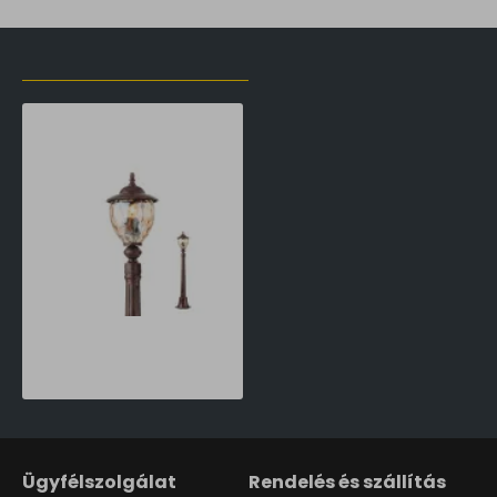
LŐZŐLEG MEGTEKINTETT TERMÉKEK
Redo Smarter Matera barna-átlátszó kültéri állólámpa (RED-9634) E27 1 izzós IP33
55,265 Ft
Ügyfélszolgálat
Rendelés és szállítás